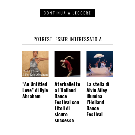
CONTINUA A LEGGERE
POTRESTI ESSER INTERESSATO A
“An Untitled
Aterballetto
La stella di
Love” di Kyle
a l’Holland
Alvin Ailey
Abraham
Dance
illumina
Festival con
l’Holland
titoli di
Dance
sicuro
Festival
successo