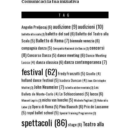
Comunicaci la tua iniziativa
TAG
audizioni
(10)
audizione
(9)
Angelin Preljocaj
(6)
balletto del sud
(6)
Balletto del Teatro alla
balletto alla scala
(3)
Balletto di Roma
(7)
biennale venezia
(6)
Scala
(5)
concorsi
compagnia danza
(5)
Compañía Nacional de Danza
(3)
(8)
dance meeting
(6)
Concorso Danza
(5)
Dance Meeting
danza contemporanea
(7)
danza classica
(6)
Lucca
(4)
festival
(62)
Fredy Franzutti
(5)
Giselle
(4)
holland dance festival
(5)
Isadora Duncan
(4)
Jean-Christophe
John Neumeier
(7)
Les
Maillot
(3)
la bella addormentata
(3)
lucca
(6)
Lo Schiaccianoci
(5)
Ballets de Monte-Carlo
(4)
micha van hoecke
(5)
Manuel Legris
(3)
Michele Pogliani
(3)
Naturalis
Pina Bausch
(6)
Opera di Roma
(5)
Prix de Lausanne
Labor
(3)
(5)
royal ballet school
(5)
Special Training Programme
(3)
spettacoli
(86)
Teatro alla
stage
(6)