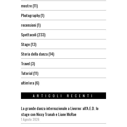
mostre
(11)
Photography
(1)
recensioni
(1)
Spettacoli
(233)
Stage
(13)
Storia della danza
(14)
Travel
(3)
Tutorial
(11)
ultim'ora
(6)
ARTICOLI RECENTI
La grande danza internazionale a Livorno: all’A.E.D. lo
stage con Niccy Tranah e Liane McRae
1 Agosto 2026