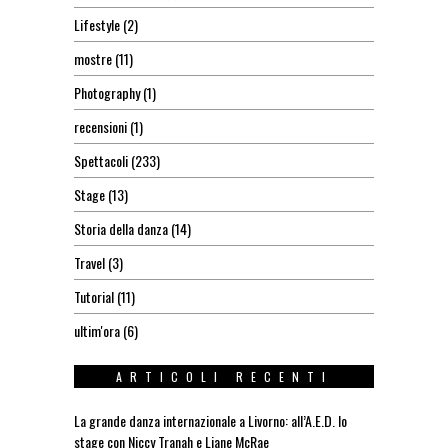
Lifestyle
(2)
mostre
(11)
Photography
(1)
recensioni
(1)
Spettacoli
(233)
Stage
(13)
Storia della danza
(14)
Travel
(3)
Tutorial
(11)
ultim'ora
(6)
ARTICOLI RECENTI
La grande danza internazionale a Livorno: all’A.E.D. lo
stage con Niccy Tranah e Liane McRae