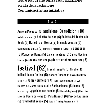
testi e fotografie senza l'autorizzazione
scritta della redazione
Comunicaci la tua iniziativa
TAG
audizioni
(10)
audizione
(9)
Angelin Preljocaj
(6)
balletto del sud
(6)
Balletto del Teatro alla
balletto alla scala
(3)
Balletto di Roma
(7)
biennale venezia
(6)
Scala
(5)
concorsi
compagnia danza
(5)
Compañía Nacional de Danza
(3)
(8)
dance meeting
(6)
Concorso Danza
(5)
Dance Meeting
danza contemporanea
(7)
danza classica
(6)
Lucca
(4)
festival
(62)
Fredy Franzutti
(5)
Giselle
(4)
holland dance festival
(5)
Isadora Duncan
(4)
Jean-Christophe
John Neumeier
(7)
Les
Maillot
(3)
la bella addormentata
(3)
lucca
(6)
Lo Schiaccianoci
(5)
Ballets de Monte-Carlo
(4)
micha van hoecke
(5)
Manuel Legris
(3)
Michele Pogliani
(3)
Naturalis
Pina Bausch
(6)
Opera di Roma
(5)
Prix de Lausanne
Labor
(3)
(5)
royal ballet school
(5)
Special Training Programme
(3)