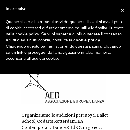
Menu
Informativa
×
Questo sito o gli strumenti terzi da questo utilizzati si avvalgono
NOTIZIE DI DANZA IN ITALIA E ALL’ESTERO, PER DANZATORI,
di cookie necessari al funzionamento ed utili alle finalità illustrate
INSEGNANTI E APPASSIONATI
nella cookie policy. Se vuoi saperne di più o negare il consenso
a tutti o ad alcuni cookie, consulta la
cookie policy
.
Audizioni di danza
Chiudendo questo banner, scorrendo questa pagina, cliccando
su un link o proseguendo la navigazione in altra maniera,
acconsenti all’uso dei cookie.
Organizziamo le audizioni per: Royal Ballet
School, Codarts Rotterdam, BA
Contemporary Dance ZHdK Zurigo ecc.