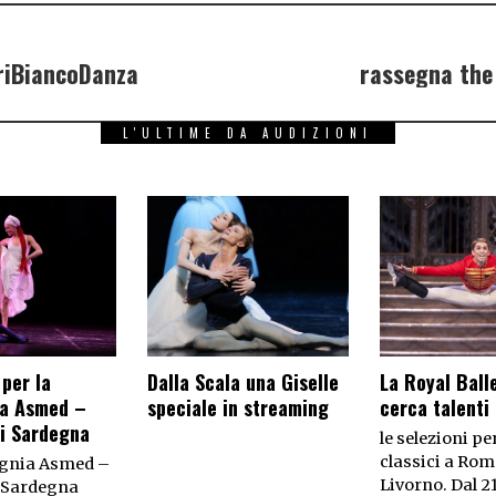
riBiancoDanza
rassegna the
L'ULTIME DA AUDIZIONI
per la
Dalla Scala una Giselle
La Royal Ball
a Asmed –
speciale in streaming
cerca talenti
di Sardegna
le selezioni pe
classici a Rom
gnia Asmed –
Livorno. Dal 21
i Sardegna