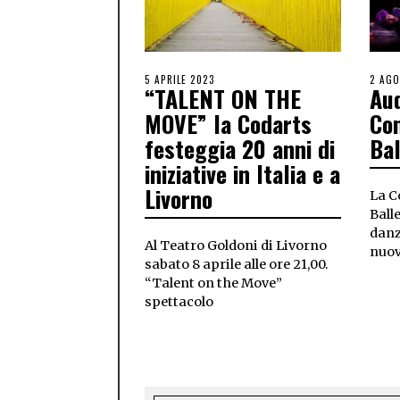
5 APRILE 2023
2 AGO
“TALENT ON THE
Aud
MOVE” la Codarts
Co
festeggia 20 anni di
Bal
iniziative in Italia e a
Livorno
La 
Ball
danz
Al Teatro Goldoni di Livorno
nuov
sabato 8 aprile alle ore 21,00.
“Talent on the Move”
spettacolo