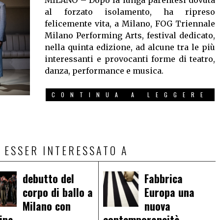
MILANO – Dopo la lunga parentesi dovuta
al forzato isolamento, ha ripreso
felicemente vita, a Milano, FOG Triennale
Milano Performing Arts, festival dedicato,
nella quinta edizione, ad alcune tra le più
interessanti e provocanti forme di teatro,
danza, performance e musica.
CONTINUA A LEGGERE
 ESSER INTERESSATO A
debutto del
Fabbrica
corpo di ballo a
Europa una
Milano con
nuova
ina
contemporaneità