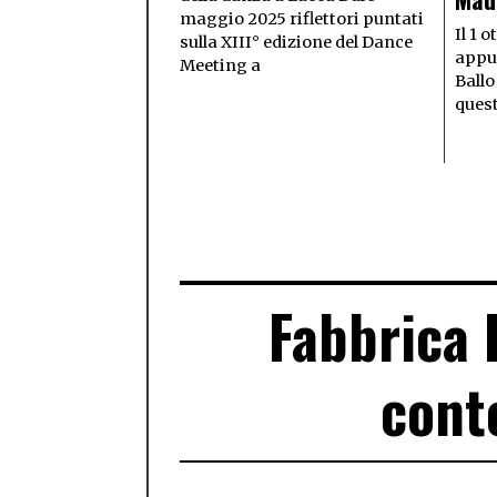
maggio 2025 riflettori puntati
Il 1 
sulla XIII° edizione del Dance
appu
Meeting a
Ballo
ques
Fabbrica 
cont