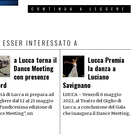
CONTINUA A LEGGERE
 ESSER INTERESSATO A
a Lucca torna il
Lucca Premia
Dance Meeting
la danza a
con presenze
Luciano
ord
Savignano
ttà di Lucca si prepara ad
LUCCA – Venerdì 6 maggio
liere dal 12 al 21 maggio
2022, al Teatro del Giglio di
l’undicesima edizione di
Lucca, a conclusione del Gala
ce Meeting”, un
che inaugura il Dance Meeting,