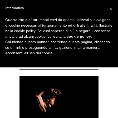
Menu
Informativa
×
Questo sito o gli strumenti terzi da questo utilizzati si avvalgono
NOTIZIE DI DANZA IN ITALIA E ALL’ESTERO, PER DANZATORI,
di cookie necessari al funzionamento ed utili alle finalità illustrate
INSEGNANTI E APPASSIONATI
nella cookie policy. Se vuoi saperne di più o negare il consenso
a tutti o ad alcuni cookie, consulta la
cookie policy
.
Luci, ombre e i contrasti della
Chiudendo questo banner, scorrendo questa pagina, cliccando
su un link o proseguendo la navigazione in altra maniera,
vita ne “Il Cigno Nero” a
acconsenti all’uso dei cookie.
Novara