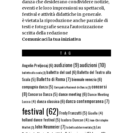
danza che desiderano condividere notizie,
eventi e le loro impressioni su spettacoli,
festival e attività didattiche in generale.
è vietata la riproduzione anche parziale di
testi e fotografie senza l'autorizzazione
scritta della redazione
Comunicaci la tua iniziativa
TAG
audizioni
(10)
audizione
(9)
Angelin Preljocaj
(6)
balletto del sud
(6)
Balletto del Teatro alla
balletto alla scala
(3)
Balletto di Roma
(7)
biennale venezia
(6)
Scala
(5)
concorsi
compagnia danza
(5)
Compañía Nacional de Danza
(3)
(8)
dance meeting
(6)
Concorso Danza
(5)
Dance Meeting
danza contemporanea
(7)
danza classica
(6)
Lucca
(4)
festival
(62)
Fredy Franzutti
(5)
Giselle
(4)
holland dance festival
(5)
Isadora Duncan
(4)
Jean-Christophe
John Neumeier
(7)
Les
Maillot
(3)
la bella addormentata
(3)