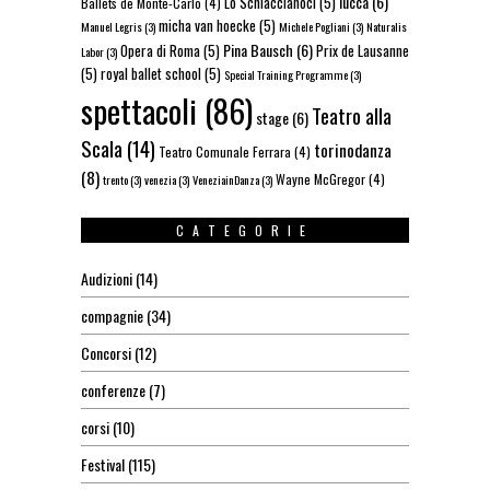
lucca
(6)
Lo Schiaccianoci
(5)
Ballets de Monte-Carlo
(4)
micha van hoecke
(5)
Manuel Legris
(3)
Michele Pogliani
(3)
Naturalis
Pina Bausch
(6)
Opera di Roma
(5)
Prix de Lausanne
Labor
(3)
(5)
royal ballet school
(5)
Special Training Programme
(3)
spettacoli
(86)
Teatro alla
stage
(6)
Scala
(14)
torinodanza
Teatro Comunale Ferrara
(4)
(8)
Wayne McGregor
(4)
trento
(3)
venezia
(3)
VeneziainDanza
(3)
CATEGORIE
Audizioni
(14)
compagnie
(34)
Concorsi
(12)
conferenze
(7)
corsi
(10)
Festival
(115)