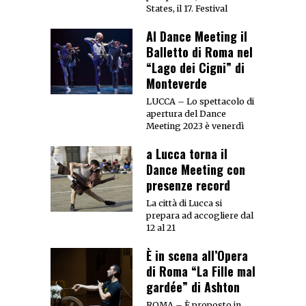
States, il 17. Festival
Al Dance Meeting il
Balletto di Roma nel
“Lago dei Cigni” di
Monteverde
LUCCA – Lo spettacolo di
apertura del Dance
Meeting 2023 è venerdì
a Lucca torna il
Dance Meeting con
presenze record
La città di Lucca si
prepara ad accogliere dal
12 al 21
È in scena all’Opera
di Roma “La Fille mal
gardée” di Ashton
ROMA – È proposto in