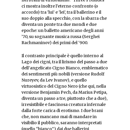
ci mostra inoltre l’eterno confronto (o
accordo) tra ‘lui’ e ‘lei’, tra il ballerino e il
suo doppio alla specchio, con la sbarra che
diventa un ponte tra due mondi e due
epoche: un balletto americano degli anni
’70, su sognante musica russa (Serghei
Rachmaninov) dei primi del ‘900.
Il contrasto principale è quello interno al
Lago dei cigni, tra il lirismo del passo a due
dell’angelicato Cigno Bianco, emblematico
dei sentimenti più nobili (versione Rudolf
Nureyev, da Lev Ivanov), e quello
virtuosistico del Cigno Nero (che qui, nella
versione Benjamin Pech, da Marius Petipa,
diventa un passo a tre, piuttosto che a due),
irresistibile e fascinosa creatura infernale
dalla forte carica di erotismo. I due brani
che, non mancano mai di mandare in
visibilio il pubblico, saranno interpretati
(quello “bianco”) dai due ballerini