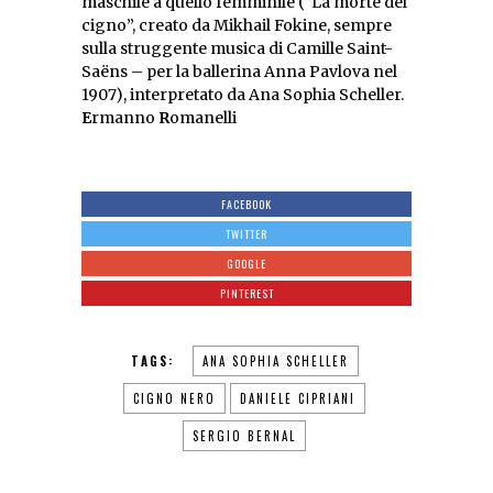
maschile a quello femminile (“La morte del
cigno”, creato da Mikhail Fokine, sempre
sulla struggente musica di Camille Saint-
Saëns – per la ballerina Anna Pavlova nel
1907), interpretato da Ana Sophia Scheller.
E
rmanno
R
omanelli
FACEBOOK
TWITTER
GOOGLE
PINTEREST
TAGS:
ANA SOPHIA SCHELLER
CIGNO NERO
DANIELE CIPRIANI
SERGIO BERNAL