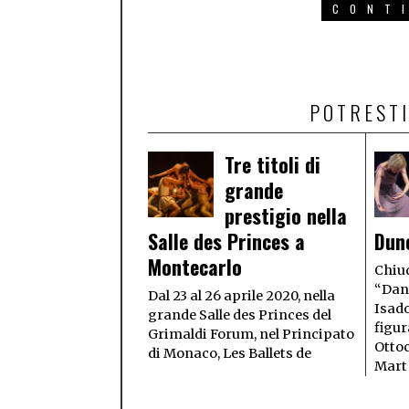
CONT
POTRESTI
Tre titoli di
grande
prestigio nella
Salle des Princes a
Dun
Montecarlo
Chiud
“Danz
Dal 23 al 26 aprile 2020, nella
Isado
grande Salle des Princes del
figur
Grimaldi Forum, nel Principato
Otto
di Monaco, Les Ballets de
Mart