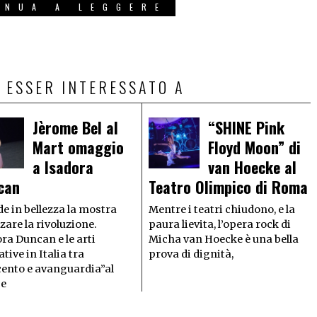
INUA A LEGGERE
 ESSER INTERESSATO A
Jèrome Bel al
“SHINE Pink
Mart omaggio
Floyd Moon” di
a Isadora
van Hoecke al
can
Teatro Olimpico di Roma
e in bellezza la mostra
Mentre i teatri chiudono, e la
are la rivoluzione.
paura lievita, l’opera rock di
ra Duncan e le arti
Micha van Hoecke è una bella
ative in Italia tra
prova di dignità,
cento e avanguardia”al
 e