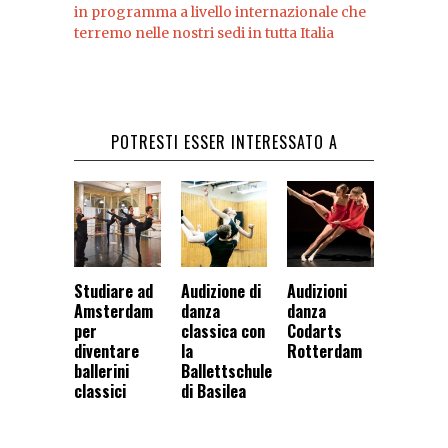
in programma a livello internazionale che
terremo nelle nostri sedi in tutta Italia
POTRESTI ESSER INTERESSATO A
Studiare ad
Audizione di
Audizioni
Amsterdam
danza
danza
per
classica con
Codarts
diventare
la
Rotterdam
ballerini
Ballettschule
classici
di Basilea