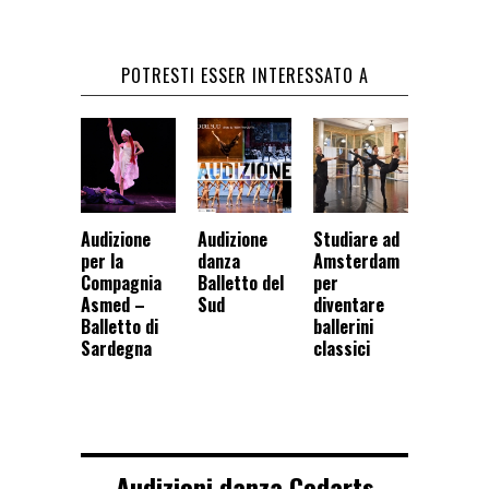
POTRESTI ESSER INTERESSATO A
Audizione
Audizione
Studiare ad
per la
danza
Amsterdam
Compagnia
Balletto del
per
Asmed –
Sud
diventare
Balletto di
ballerini
Sardegna
classici
Audizioni danza Codarts