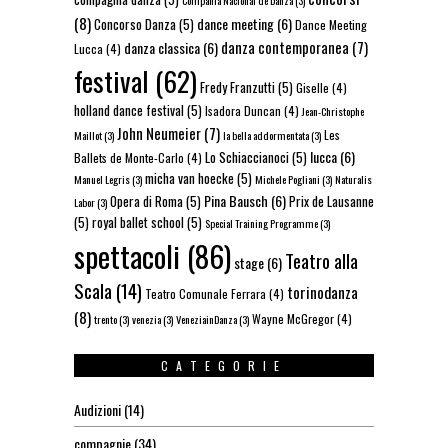
(8)
dance meeting
(6)
Concorso Danza
(5)
Dance Meeting
danza contemporanea
(7)
danza classica
(6)
Lucca
(4)
festival
(62)
Fredy Franzutti
(5)
Giselle
(4)
holland dance festival
(5)
Isadora Duncan
(4)
Jean-Christophe
John Neumeier
(7)
Les
Maillot
(3)
la bella addormentata
(3)
lucca
(6)
Lo Schiaccianoci
(5)
Ballets de Monte-Carlo
(4)
micha van hoecke
(5)
Manuel Legris
(3)
Michele Pogliani
(3)
Naturalis
Pina Bausch
(6)
Opera di Roma
(5)
Prix de Lausanne
Labor
(3)
(5)
royal ballet school
(5)
Special Training Programme
(3)
spettacoli
(86)
Teatro alla
stage
(6)
Scala
(14)
torinodanza
Teatro Comunale Ferrara
(4)
(8)
Wayne McGregor
(4)
trento
(3)
venezia
(3)
VeneziainDanza
(3)
CATEGORIE
Audizioni
(14)
compagnie
(34)