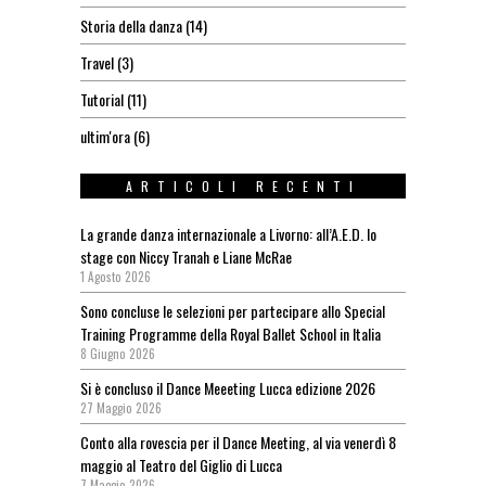
Storia della danza
(14)
Travel
(3)
Tutorial
(11)
ultim'ora
(6)
ARTICOLI RECENTI
La grande danza internazionale a Livorno: all’A.E.D. lo
stage con Niccy Tranah e Liane McRae
1 Agosto 2026
Sono concluse le selezioni per partecipare allo Special
Training Programme della Royal Ballet School in Italia
8 Giugno 2026
Si è concluso il Dance Meeeting Lucca edizione 2026
27 Maggio 2026
Conto alla rovescia per il Dance Meeting, al via venerdì 8
maggio al Teatro del Giglio di Lucca
7 Maggio 2026