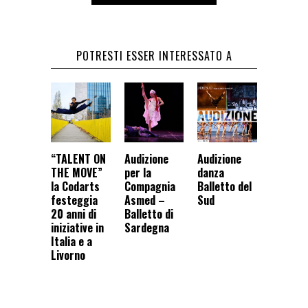
POTRESTI ESSER INTERESSATO A
“TALENT ON
Audizione
Audizione
THE MOVE”
per la
danza
la Codarts
Compagnia
Balletto del
festeggia
Asmed –
Sud
20 anni di
Balletto di
iniziative in
Sardegna
Italia e a
Livorno