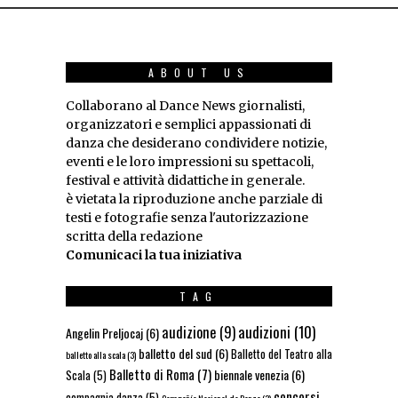
ABOUT US
Collaborano al Dance News giornalisti,
organizzatori e semplici appassionati di
danza che desiderano condividere notizie,
eventi e le loro impressioni su spettacoli,
festival e attività didattiche in generale.
è vietata la riproduzione anche parziale di
testi e fotografie senza l'autorizzazione
scritta della redazione
Comunicaci la tua iniziativa
TAG
audizioni
(10)
audizione
(9)
Angelin Preljocaj
(6)
balletto del sud
(6)
Balletto del Teatro alla
balletto alla scala
(3)
Balletto di Roma
(7)
biennale venezia
(6)
Scala
(5)
concorsi
compagnia danza
(5)
Compañía Nacional de Danza
(3)