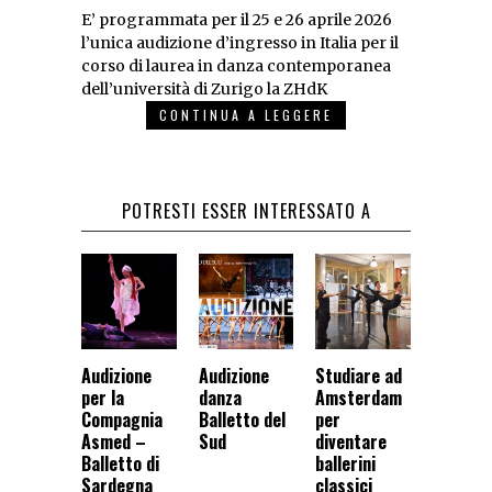
E’ programmata per il 25 e 26 aprile 2026
l’unica audizione d’ingresso in Italia per il
corso di laurea in danza contemporanea
dell’università di Zurigo la ZHdK
CONTINUA A LEGGERE
POTRESTI ESSER INTERESSATO A
Audizione
Audizione
Studiare ad
per la
danza
Amsterdam
Compagnia
Balletto del
per
Asmed –
Sud
diventare
Balletto di
ballerini
Sardegna
classici