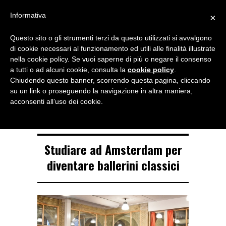
Menu
Informativa
×
Questo sito o gli strumenti terzi da questo utilizzati si avvalgono
NOTIZIE DI DANZA IN ITALIA E ALL’ESTERO, PER DANZATORI,
di cookie necessari al funzionamento ed utili alle finalità illustrate
INSEGNANTI E APPASSIONATI
nella cookie policy. Se vuoi saperne di più o negare il consenso
a tutti o ad alcuni cookie, consulta la
cookie policy
.
TAG ARCHIVE
Chiudendo questo banner, scorrendo questa pagina, cliccando
audizioni
su un link o proseguendo la navigazione in altra maniera,
acconsenti all’uso dei cookie.
Studiare ad Amsterdam per
diventare ballerini classici