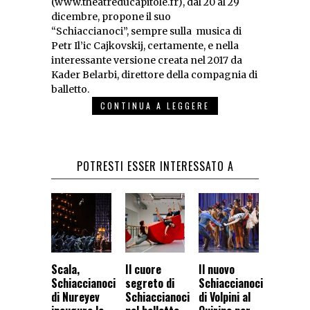
(www.theatreducapitole.fr), dal 20 al 29
dicembre, propone il suo
“Schiaccianoci”, sempre sulla musica di
Petr Il’ic Cajkovskij, certamente, e nella
interessante versione creata nel 2017 da
Kader Belarbi, direttore della compagnia di
balletto.
CONTINUA A LEGGERE
POTRESTI ESSER INTERESSATO A
Scala,
Il cuore
Il nuovo
Schiaccianoci
segreto di
Schiaccianoci
di Nureyev
Schiaccianoci
di Volpini al