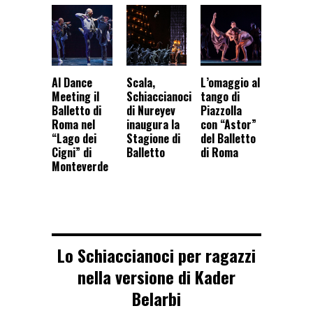
Al Dance
Scala,
L’omaggio al
Meeting il
Schiaccianoci
tango di
Balletto di
di Nureyev
Piazzolla
Roma nel
inaugura la
con “Astor”
“Lago dei
Stagione di
del Balletto
Cigni” di
Balletto
di Roma
Monteverde
Lo Schiaccianoci per ragazzi
nella versione di Kader
Belarbi