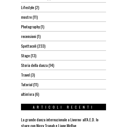
Lifestyle
(2)
mostre
(11)
Photography
(1)
recensioni
(1)
Spettacoli
(233)
Stage
(13)
Storia della danza
(14)
Travel
(3)
Tutorial
(11)
ultim'ora
(6)
ARTICOLI RECENTI
La grande danza internazionale a Livorno: all’A.E.D. lo
stage con Niccy Tranah e Liane McRae