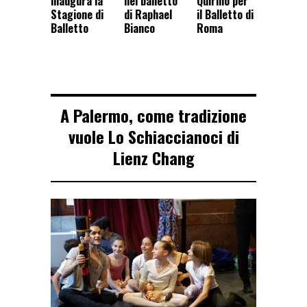
inaugura la
nel balletto
Quirino per
Stagione di
di Raphael
il Balletto di
Balletto
Bianco
Roma
A Palermo, come tradizione
vuole Lo Schiaccianoci di
Lienz Chang