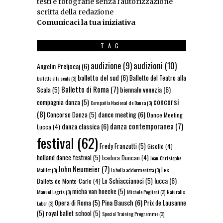
testi e fotografie senza l'autorizzazione
scritta della redazione
Comunicaci la tua iniziativa
TAG
audizioni
(10)
audizione
(9)
Angelin Preljocaj
(6)
balletto del sud
(6)
Balletto del Teatro alla
balletto alla scala
(3)
Balletto di Roma
(7)
biennale venezia
(6)
Scala
(5)
concorsi
compagnia danza
(5)
Compañía Nacional de Danza
(3)
(8)
dance meeting
(6)
Concorso Danza
(5)
Dance Meeting
danza contemporanea
(7)
danza classica
(6)
Lucca
(4)
festival
(62)
Fredy Franzutti
(5)
Giselle
(4)
holland dance festival
(5)
Isadora Duncan
(4)
Jean-Christophe
John Neumeier
(7)
Les
Maillot
(3)
la bella addormentata
(3)
lucca
(6)
Lo Schiaccianoci
(5)
Ballets de Monte-Carlo
(4)
micha van hoecke
(5)
Manuel Legris
(3)
Michele Pogliani
(3)
Naturalis
Pina Bausch
(6)
Opera di Roma
(5)
Prix de Lausanne
Labor
(3)
(5)
royal ballet school
(5)
Special Training Programme
(3)