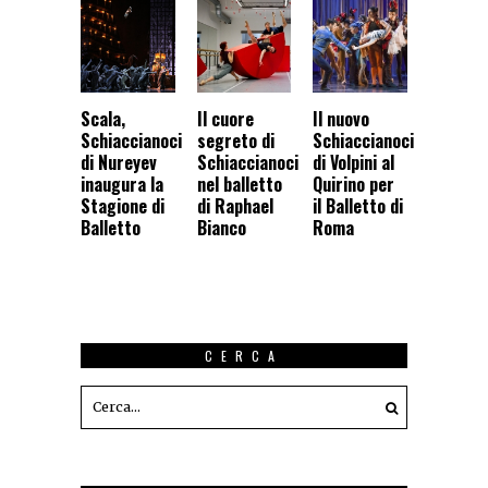
Scala,
Il cuore
Il nuovo
Schiaccianoci
segreto di
Schiaccianoci
di Nureyev
Schiaccianoci
di Volpini al
inaugura la
nel balletto
Quirino per
Stagione di
di Raphael
il Balletto di
Balletto
Bianco
Roma
CERCA