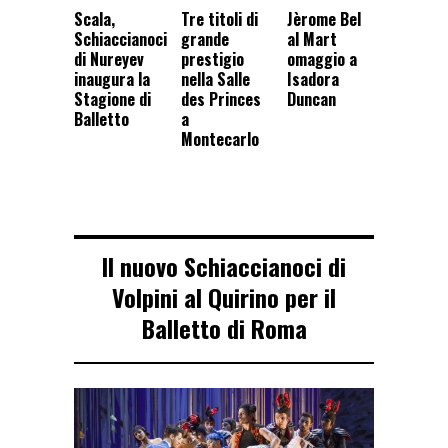
Scala,
Tre titoli di
Jèrome Bel
Schiaccianoci
grande
al Mart
di Nureyev
prestigio
omaggio a
inaugura la
nella Salle
Isadora
Stagione di
des Princes
Duncan
Balletto
a
Montecarlo
Il nuovo Schiaccianoci di
Volpini al Quirino per il
Balletto di Roma