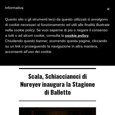
Menu
Informativa
×
Questo sito o gli strumenti terzi da questo utilizzati si avvalgono
NOTIZIE DI DANZA IN ITALIA E ALL’ESTERO, PER DANZATORI,
di cookie necessari al funzionamento ed utili alle finalità illustrate
INSEGNANTI E APPASSIONATI
nella cookie policy. Se vuoi saperne di più o negare il consenso
a tutti o ad alcuni cookie, consulta la
cookie policy
.
TAG ARCHIVE
Chiudendo questo banner, scorrendo questa pagina, cliccando
Lo Schiaccianoci
su un link o proseguendo la navigazione in altra maniera,
acconsenti all’uso dei cookie.
Scala, Schiaccianoci di
Nureyev inaugura la Stagione
di Balletto