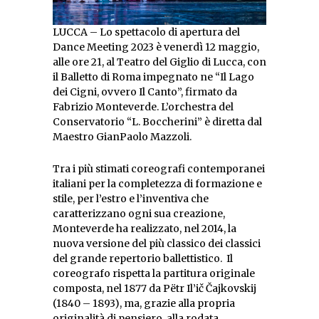
LUCCA – Lo spettacolo di apertura del
Dance Meeting 2023 è venerdì 12 maggio,
alle ore 21, al Teatro del Giglio di Lucca, con
il Balletto di Roma impegnato ne “Il Lago
dei Cigni, ovvero Il Canto”, firmato da
Fabrizio Monteverde. L’orchestra del
Conservatorio “L. Boccherini” è diretta dal
Maestro GianPaolo Mazzoli.
Tra i più stimati coreografi contemporanei
italiani per la completezza di formazione e
stile, per l’estro e l’inventiva che
caratterizzano ogni sua creazione,
Monteverde ha realizzato, nel 2014, la
nuova versione del più classico dei classici
del grande repertorio ballettistico. Il
coreografo rispetta la partitura originale
composta, nel 1877 da Pëtr Il’ič Čajkovskij
(1840 – 1893), ma, grazie alla propria
originalità di pensiero, alla rodata