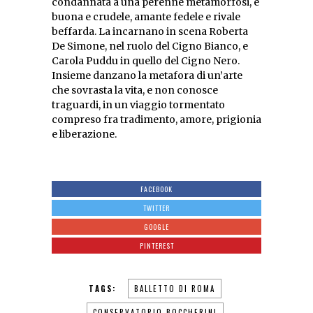
condannata a una perenne metamorfosi, è
buona e crudele, amante fedele e rivale
beffarda. La incarnano in scena Roberta
De Simone, nel ruolo del Cigno Bianco, e
Carola Puddu in quello del Cigno Nero.
Insieme danzano la metafora di un’arte
che sovrasta la vita, e non conosce
traguardi, in un viaggio tormentato
compreso fra tradimento, amore, prigionia
e liberazione.
FACEBOOK
TWITTER
GOOGLE
PINTEREST
TAGS:
BALLETTO DI ROMA
CONSERVATORIO BOCCHERINI