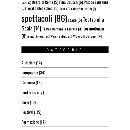
Pina Bausch
(6)
Opera di Roma
(5)
Prix de Lausanne
Labor
(3)
(5)
royal ballet school
(5)
Special Training Programme
(3)
spettacoli
(86)
Teatro alla
stage
(6)
Scala
(14)
torinodanza
Teatro Comunale Ferrara
(4)
(8)
Wayne McGregor
(4)
trento
(3)
venezia
(3)
VeneziainDanza
(3)
CATEGORIE
Audizioni
(14)
compagnie
(34)
Concorsi
(12)
conferenze
(7)
corsi
(10)
Festival
(115)
Formazione
(17)