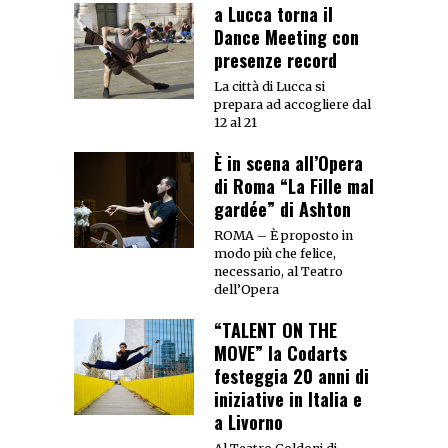
a Lucca torna il
Dance Meeting con
presenze record
La città di Lucca si
prepara ad accogliere dal
12 al 21
È in scena all’Opera
di Roma “La Fille mal
gardée” di Ashton
ROMA – È proposto in
modo più che felice,
necessario, al Teatro
dell’Opera
“TALENT ON THE
MOVE” la Codarts
festeggia 20 anni di
iniziative in Italia e
a Livorno