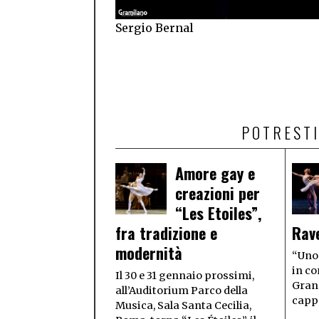
Sergio Bernal
POTRESTI
Amore gay e
creazioni per
“Les Etoiles”,
fra tradizione e
Rav
modernità
“Uno 
in co
Il 30 e 31 gennaio prossimi,
Grand
all’Auditorium Parco della
cappe
Musica, Sala Santa Cecilia,