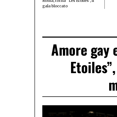
Roma, torna “Les Étoiles”, il
gala bloccato
Amore gay e
Etoiles”,
m