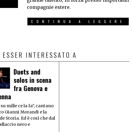
grande talento, in forza presso importanti
compagnie estere.
CONTINUA A LEGGERE
 ESSER INTERESSATO A
Duets and
solos in scena
fra Genova e
enna
su mille ce la fa”, cantano
ro Gianni Morandi e la
e Storia. Ed è così che dal
llaccio nero e