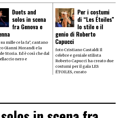
Duets and
Per i costumi
solos in scena
di “Les Étoiles”
fra Genova e
lo stile e il
enna
genio di Roberto
Capucci
su mille ce la fa”, cantano
ro Gianni Morandi e la
foto Cristiano Castaldi Il
e Storia. Ed è così che dal
celebre e geniale stilista
llaccio nero e
Roberto Capucci ha creato due
costumi per il gala LES
ÉTOILES, curato
solos in scena fra