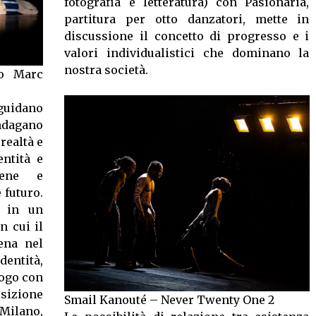
fotografia e letteratura) con Pasionaria,
partitura per otto danzatori, mette in
discussione il concetto di progresso e i
valori individualistici che dominano la
nostra società.
o Marc
 guidano
indagano
realtà e
entità e
ocene e
 futuro.
o in un
n cui il
ena nel
dentità,
alogo con
zione
Smail Kanouté – Never Twenty One 2
Milano,