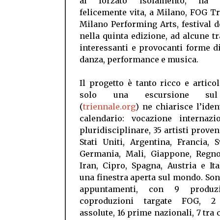
al forzato isolamento, ha r
felicemente vita, a Milano, FOG T
Milano Performing Arts, festival d
nella quinta edizione, ad alcune tr
interessanti e provocanti forme di
danza, performance e musica.
Il progetto è tanto ricco e artico
solo una escursione su
(
triennale.org
) ne chiarisce l’ident
calendario: vocazione internazi
pluridisciplinare, 35 artisti proven
Stati Uniti, Argentina, Francia, S
Germania, Mali, Giappone, Regno
Iran, Cipro, Spagna, Austria e Ita
una finestra aperta sul mondo. Son
appuntamenti, con 9 produz
coproduzioni targate FOG, 2
assolute, 16 prime nazionali, 7 tra 