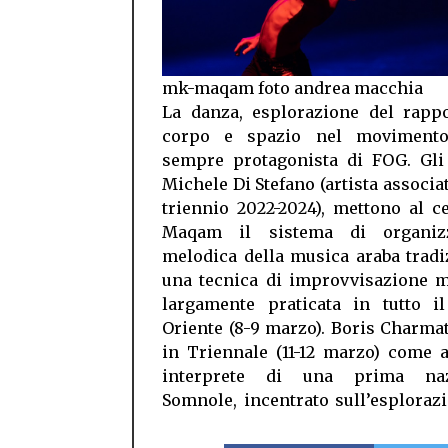
mk-maqam foto andrea macchia
La danza, esplorazione del rappo
corpo e spazio nel movimento
sempre protagonista di FOG. Gli
Michele Di Stefano (artista associat
triennio 2022-2024), mettono al c
Maqam il sistema di organizz
melodica della musica araba tradi
una tecnica di improvvisazione m
largamente praticata in tutto i
Oriente (8-9 marzo). Boris Charma
in Triennale (11-12 marzo) come 
interprete di una prima nazi
Somnole, incentrato sull’esploraz