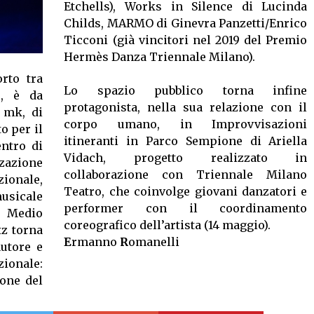
Etchells), Works in Silence di Lucinda
Childs, MARMO di Ginevra Panzetti/Enrico
Ticconi (già vincitori nel 2019 del Premio
Hermès Danza Triennale Milano).
rto tra
Lo spazio pubblico torna infine
, è da
protagonista, nella sua relazione con il
 mk, di
corpo umano, in Improvvisazioni
o per il
itineranti in Parco Sempione di Ariella
entro di
Vidach, progetto realizzato in
azione
collaborazione con Triennale Milano
zionale,
Teatro, che coinvolge giovani danzatori e
usicale
performer con il coordinamento
l Medio
coreografico dell’artista (14 maggio).
tz torna
E
rmanno
R
omanelli
autore e
onale:
ione del