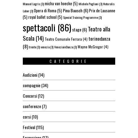
micha van hoecke
(5)
Manuel Legris
(3)
Michele Pogliani
(3)
Naturalis
Pina Bausch
(6)
Opera di Roma
(5)
Prix de Lausanne
Labor
(3)
(5)
royal ballet school
(5)
Special Training Programme
(3)
spettacoli
(86)
Teatro alla
stage
(6)
Scala
(14)
torinodanza
Teatro Comunale Ferrara
(4)
(8)
Wayne McGregor
(4)
trento
(3)
venezia
(3)
VeneziainDanza
(3)
CATEGORIE
Audizioni
(14)
compagnie
(34)
Concorsi
(12)
conferenze
(7)
corsi
(10)
Festival
(115)
Formazione
(17)