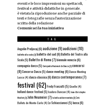
eventi e le loro impressioni su spettacoli,
festival e attività didattiche in generale.
è vietata la riproduzione anche parziale di
testi e fotografie senza l'autorizzazione
scritta della redazione
Comunicaci la tua iniziativa
TAG
audizioni
(10)
audizione
(9)
Angelin Preljocaj
(6)
balletto del sud
(6)
Balletto del Teatro alla
balletto alla scala
(3)
Balletto di Roma
(7)
biennale venezia
(6)
Scala
(5)
concorsi
compagnia danza
(5)
Compañía Nacional de Danza
(3)
(8)
dance meeting
(6)
Concorso Danza
(5)
Dance Meeting
danza contemporanea
(7)
danza classica
(6)
Lucca
(4)
festival
(62)
Fredy Franzutti
(5)
Giselle
(4)
holland dance festival
(5)
Isadora Duncan
(4)
Jean-Christophe
John Neumeier
(7)
Les
Maillot
(3)
la bella addormentata
(3)
lucca
(6)
Lo Schiaccianoci
(5)
Ballets de Monte-Carlo
(4)