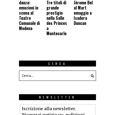
danza:
Tre titoli di
Jèrome Bel
emozioni in
grande
al Mart
scena al
prestigio
omaggio a
Teatro
nella Salle
Isadora
Comunale di
des Princes
Duncan
Modena
a
Montecarlo
CERCA
NEWSLETTER
Iscrizione alla newsletter.
Riceverai notizie su: audizioni,