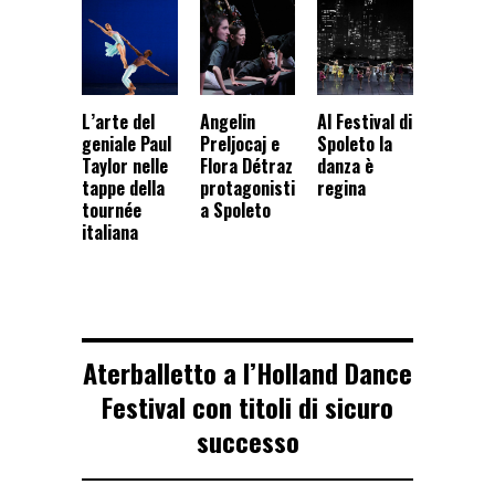
L’arte del
Angelin
Al Festival di
geniale Paul
Preljocaj e
Spoleto la
Taylor nelle
Flora Détraz
danza è
tappe della
protagonisti
regina
tournée
a Spoleto
italiana
Aterballetto a l’Holland Dance
Festival con titoli di sicuro
successo