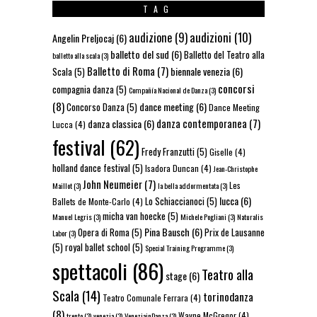
TAG
audizioni
(10)
audizione
(9)
Angelin Preljocaj
(6)
balletto del sud
(6)
Balletto del Teatro alla
balletto alla scala
(3)
Balletto di Roma
(7)
biennale venezia
(6)
Scala
(5)
concorsi
compagnia danza
(5)
Compañía Nacional de Danza
(3)
(8)
dance meeting
(6)
Concorso Danza
(5)
Dance Meeting
danza contemporanea
(7)
danza classica
(6)
Lucca
(4)
festival
(62)
Fredy Franzutti
(5)
Giselle
(4)
holland dance festival
(5)
Isadora Duncan
(4)
Jean-Christophe
John Neumeier
(7)
Les
Maillot
(3)
la bella addormentata
(3)
lucca
(6)
Lo Schiaccianoci
(5)
Ballets de Monte-Carlo
(4)
micha van hoecke
(5)
Manuel Legris
(3)
Michele Pogliani
(3)
Naturalis
Pina Bausch
(6)
Opera di Roma
(5)
Prix de Lausanne
Labor
(3)
(5)
royal ballet school
(5)
Special Training Programme
(3)
spettacoli
(86)
Teatro alla
stage
(6)
Scala
(14)
torinodanza
Teatro Comunale Ferrara
(4)
(8)
Wayne McGregor
(4)
trento
(3)
venezia
(3)
VeneziainDanza
(3)