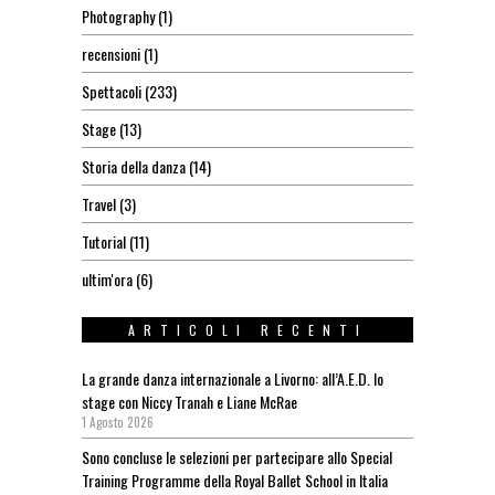
Photography
(1)
recensioni
(1)
Spettacoli
(233)
Stage
(13)
Storia della danza
(14)
Travel
(3)
Tutorial
(11)
ultim'ora
(6)
ARTICOLI RECENTI
La grande danza internazionale a Livorno: all’A.E.D. lo
stage con Niccy Tranah e Liane McRae
1 Agosto 2026
Sono concluse le selezioni per partecipare allo Special
Training Programme della Royal Ballet School in Italia