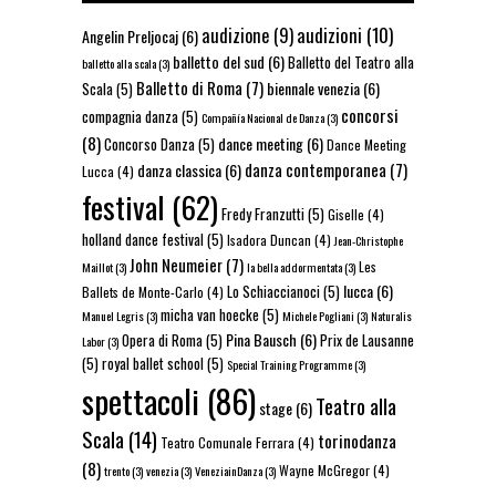
audizioni
(10)
audizione
(9)
Angelin Preljocaj
(6)
balletto del sud
(6)
Balletto del Teatro alla
balletto alla scala
(3)
Balletto di Roma
(7)
biennale venezia
(6)
Scala
(5)
concorsi
compagnia danza
(5)
Compañía Nacional de Danza
(3)
(8)
dance meeting
(6)
Concorso Danza
(5)
Dance Meeting
danza contemporanea
(7)
danza classica
(6)
Lucca
(4)
festival
(62)
Fredy Franzutti
(5)
Giselle
(4)
holland dance festival
(5)
Isadora Duncan
(4)
Jean-Christophe
John Neumeier
(7)
Les
Maillot
(3)
la bella addormentata
(3)
lucca
(6)
Lo Schiaccianoci
(5)
Ballets de Monte-Carlo
(4)
micha van hoecke
(5)
Manuel Legris
(3)
Michele Pogliani
(3)
Naturalis
Pina Bausch
(6)
Opera di Roma
(5)
Prix de Lausanne
Labor
(3)
(5)
royal ballet school
(5)
Special Training Programme
(3)
spettacoli
(86)
Teatro alla
stage
(6)
Scala
(14)
torinodanza
Teatro Comunale Ferrara
(4)
(8)
Wayne McGregor
(4)
trento
(3)
venezia
(3)
VeneziainDanza
(3)