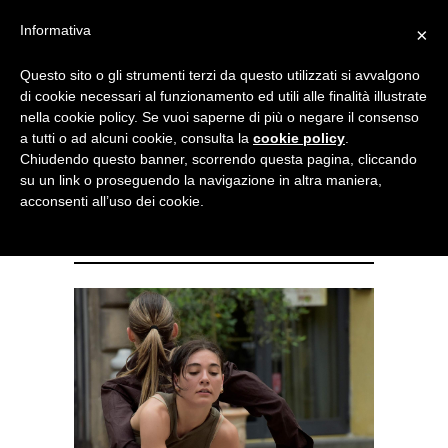
Menu
Informativa
×
Questo sito o gli strumenti terzi da questo utilizzati si avvalgono
NOTIZIE DI DANZA IN ITALIA E ALL’ESTERO, PER DANZATORI,
di cookie necessari al funzionamento ed utili alle finalità illustrate
INSEGNANTI E APPASSIONATI
nella cookie policy. Se vuoi saperne di più o negare il consenso
a tutti o ad alcuni cookie, consulta la
cookie policy
.
danza contemporanea, le
Chiudendo questo banner, scorrendo questa pagina, cliccando
su un link o proseguendo la navigazione in altra maniera,
audizioni per il DIP Dance
acconsenti all’uso dei cookie.
Intensive Programme