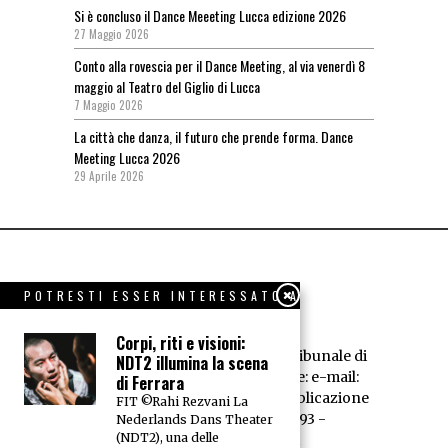
Si è concluso il Dance Meeeting Lucca edizione 2026
27 Maggio 2026
Conto alla rovescia per il Dance Meeting, al via venerdì 8
maggio al Teatro del Giglio di Lucca
7 Maggio 2026
La città che danza, il futuro che prende forma. Dance
Meeting Lucca 2026
29 Aprile 2026
POTRESTI ESSER INTERESSATO A
Corpi, riti e visioni:
Dance News - Registrazione Tribunale di
NDT2 illumina la scena
Livorno n° 594/95 - Redazione: e-mail:
di Ferrara
redazione@dancenews.it
Pubblicazione
FIT ©Rahi Rezvani La
dell'A.E.D. P.IVA 01066520493 -
Nederlands Dans Theater
(NDT2), una delle
Trattamento dei dati