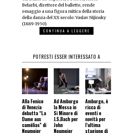
Belarbi, direttore del balletto, rende
omaggio a una figura mitica della storia
della danza del XX secolo: Vaslav Nijinsky
(1889-1950).
CONTINUA A LEGGERE
POTRESTI ESSER INTERESSATO A
Alla Fenice
Ad Amburgo
Amburgo, è
di Venezia
la Messa in
ricca di
debutta “La
Si Minore di
eventi e
Dame aux
J.S.Bach per
novità per
camélias” di
John
l’ultima
Neumeier
Neumeier
stagione di