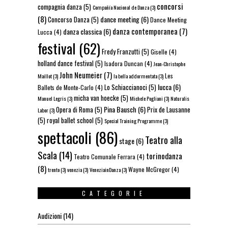
concorsi
compagnia danza
(5)
Compañía Nacional de Danza
(3)
(8)
dance meeting
(6)
Concorso Danza
(5)
Dance Meeting
danza contemporanea
(7)
danza classica
(6)
Lucca
(4)
festival
(62)
Fredy Franzutti
(5)
Giselle
(4)
holland dance festival
(5)
Isadora Duncan
(4)
Jean-Christophe
John Neumeier
(7)
Les
Maillot
(3)
la bella addormentata
(3)
lucca
(6)
Lo Schiaccianoci
(5)
Ballets de Monte-Carlo
(4)
micha van hoecke
(5)
Manuel Legris
(3)
Michele Pogliani
(3)
Naturalis
Pina Bausch
(6)
Opera di Roma
(5)
Prix de Lausanne
Labor
(3)
(5)
royal ballet school
(5)
Special Training Programme
(3)
spettacoli
(86)
Teatro alla
stage
(6)
Scala
(14)
torinodanza
Teatro Comunale Ferrara
(4)
(8)
Wayne McGregor
(4)
trento
(3)
venezia
(3)
VeneziainDanza
(3)
CATEGORIE
Audizioni
(14)