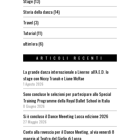
Stage
(13)
Storia della danza
(14)
Travel
(3)
Tutorial
(11)
ultim'ora
(6)
ARTICOLI RECENTI
La grande danza internazionale a Livorno: all’A.E.D. lo
stage con Niccy Tranah e Liane McRae
1 Agosto 2026
Sono concluse le selezioni per partecipare allo Special
Training Programme della Royal Ballet School in Italia
8 Giugno 2026
Si è concluso il Dance Meeeting Lucca edizione 2026
27 Maggio 2026
Conto alla rovescia per il Dance Meeting, al via venerdì 8
maggio al Teatro del Giglio di Lucca