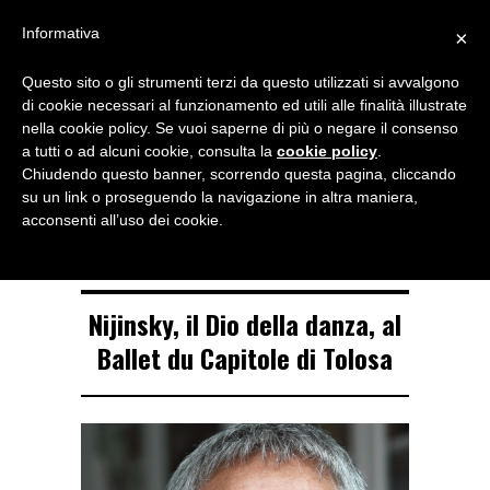
Menu
Informativa
×
Questo sito o gli strumenti terzi da questo utilizzati si avvalgono
NOTIZIE DI DANZA IN ITALIA E ALL’ESTERO, PER DANZATORI,
di cookie necessari al funzionamento ed utili alle finalità illustrate
INSEGNANTI E APPASSIONATI
nella cookie policy. Se vuoi saperne di più o negare il consenso
a tutti o ad alcuni cookie, consulta la
cookie policy
.
TAG ARCHIVE
Chiudendo questo banner, scorrendo questa pagina, cliccando
Nijinsky
su un link o proseguendo la navigazione in altra maniera,
acconsenti all’uso dei cookie.
Nijinsky, il Dio della danza, al
Ballet du Capitole di Tolosa