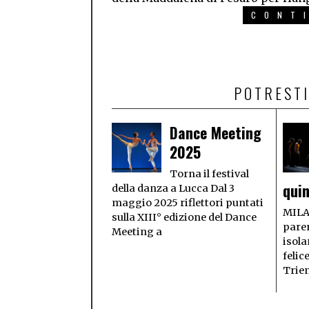
CONT
POTRESTI
Dance Meeting
2025
Torna il festival
quin
della danza a Lucca Dal 3
maggio 2025 riflettori puntati
MILA
sulla XIII° edizione del Dance
paren
Meeting a
isola
felic
Trie