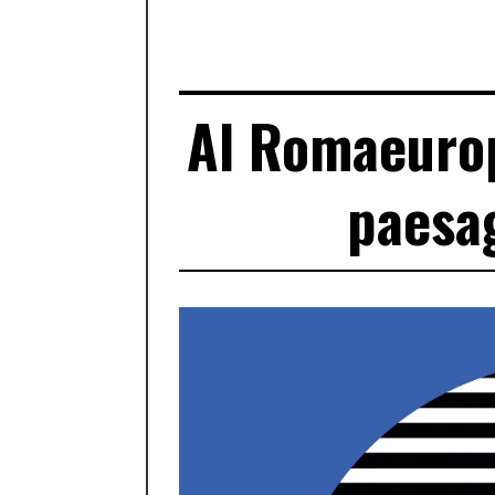
Al Romaeurop
paesa