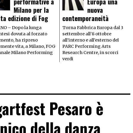
performative a
Europa una
Milano per la
nuova
ta edizione di Fog
contemporaneità
NO – Dopo la lunga
Torna Fabbrica Europa dal 3
tesi dovuta al forzato
settembre all’8 ottobre
mento, ha ripreso
all’interno e all’esterno del
emente vita, a Milano, FOG
PARC Performing Arts
nnale Milano Performing
Research Centre, in scorci
verdi
artfest Pesaro è
nico della danza