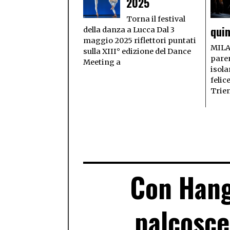
2025
Torna il festival
quin
della danza a Lucca Dal 3
maggio 2025 riflettori puntati
MILA
sulla XIII° edizione del Dance
paren
Meeting a
isola
felic
Trie
Con Hang
palcosce