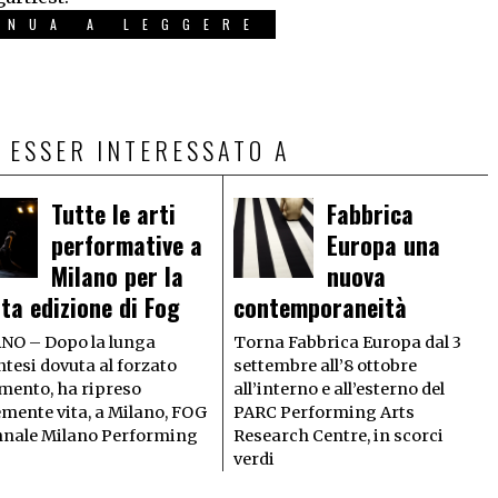
INUA A LEGGERE
 ESSER INTERESSATO A
Tutte le arti
Fabbrica
performative a
Europa una
Milano per la
nuova
ta edizione di Fog
contemporaneità
NO – Dopo la lunga
Torna Fabbrica Europa dal 3
tesi dovuta al forzato
settembre all’8 ottobre
mento, ha ripreso
all’interno e all’esterno del
emente vita, a Milano, FOG
PARC Performing Arts
nnale Milano Performing
Research Centre, in scorci
verdi