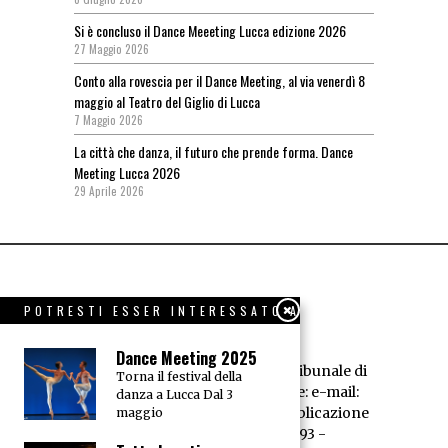
Si è concluso il Dance Meeeting Lucca edizione 2026
27 Maggio 2026
Conto alla rovescia per il Dance Meeting, al via venerdì 8
maggio al Teatro del Giglio di Lucca
7 Maggio 2026
La città che danza, il futuro che prende forma. Dance
Meeting Lucca 2026
29 Aprile 2026
POTRESTI ESSER INTERESSATO A
Dance Meeting 2025
Dance News - Registrazione Tribunale di
Torna il festival della
Livorno n° 594/95 - Redazione: e-mail:
danza a Lucca Dal 3
redazione@dancenews.it
Pubblicazione
maggio
dell'A.E.D. P.IVA 01066520493 -