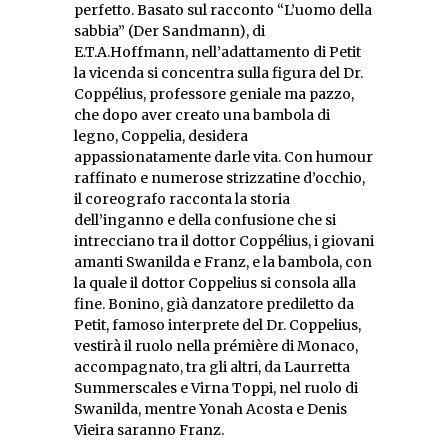
perfetto. Basato sul racconto “L’uomo della
sabbia” (Der Sandmann), di
E.T.A.Hoffmann, nell’adattamento di Petit
la vicenda si concentra sulla figura del Dr.
Coppélius, professore geniale ma pazzo,
che dopo aver creato una bambola di
legno, Coppelia, desidera
appassionatamente darle vita. Con humour
raffinato e numerose strizzatine d’occhio,
il coreografo racconta la storia
dell’inganno e della confusione che si
intrecciano tra il dottor Coppélius, i giovani
amanti Swanilda e Franz, e la bambola, con
la quale il dottor Coppelius si consola alla
fine. Bonino, già danzatore prediletto da
Petit, famoso interprete del Dr. Coppelius,
vestirà il ruolo nella prémière di Monaco,
accompagnato, tra gli altri, da Laurretta
Summerscales e Virna Toppi, nel ruolo di
Swanilda, mentre Yonah Acosta e Denis
Vieira saranno Franz.