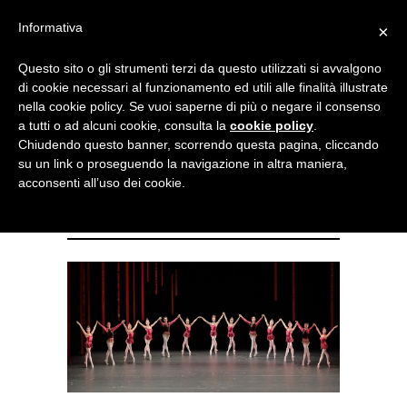
Menu
Informativa
×
Questo sito o gli strumenti terzi da questo utilizzati si avvalgono
NOTIZIE DI DANZA IN ITALIA E ALL’ESTERO, PER DANZATORI,
di cookie necessari al funzionamento ed utili alle finalità illustrate
INSEGNANTI E APPASSIONATI
nella cookie policy. Se vuoi saperne di più o negare il consenso
a tutti o ad alcuni cookie, consulta la
cookie policy
.
il Bayerisches apre la
Chiudendo questo banner, scorrendo questa pagina, cliccando
su un link o proseguendo la navigazione in altra maniera,
stagione con Balanchine,
acconsenti all’uso dei cookie.
Spuck e Petipa