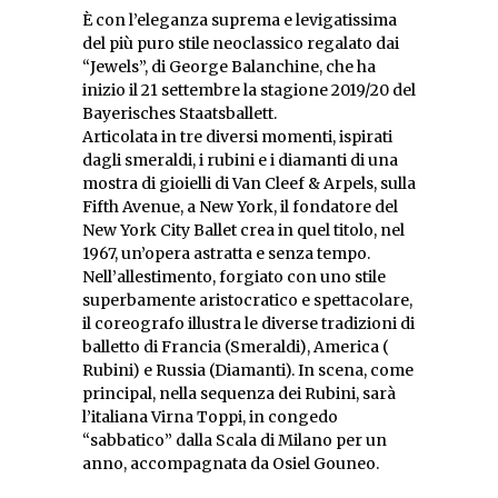
È con l’eleganza suprema e levigatissima
del più puro stile neoclassico regalato dai
“Jewels”, di George Balanchine, che ha
inizio il 21 settembre la stagione 2019/20 del
Bayerisches Staatsballett.
Articolata in tre diversi momenti, ispirati
dagli smeraldi, i rubini e i diamanti di una
mostra di gioielli di Van Cleef & Arpels, sulla
Fifth Avenue, a New York, il fondatore del
New York City Ballet crea in quel titolo, nel
1967, un’opera astratta e senza tempo.
Nell’allestimento, forgiato con uno stile
superbamente aristocratico e spettacolare,
il coreografo illustra le diverse tradizioni di
balletto di Francia (Smeraldi), America (
Rubini) e Russia (Diamanti). In scena, come
principal, nella sequenza dei Rubini, sarà
l’italiana Virna Toppi, in congedo
“sabbatico” dalla Scala di Milano per un
anno, accompagnata da Osiel Gouneo.