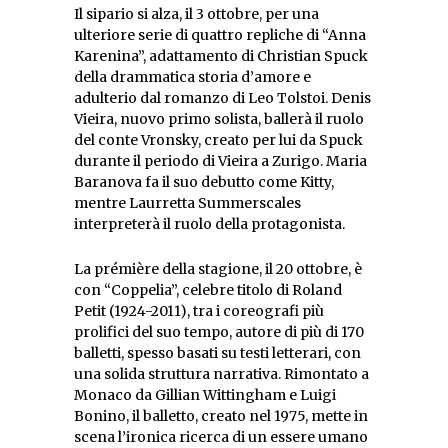
Il sipario si alza, il 3 ottobre, per una
ulteriore serie di quattro repliche di “Anna
Karenina”, adattamento di Christian Spuck
della drammatica storia d’amore e
adulterio dal romanzo di Leo Tolstoi. Denis
Vieira, nuovo primo solista, ballerà il ruolo
del conte Vronsky, creato per lui da Spuck
durante il periodo di Vieira a Zurigo. Maria
Baranova fa il suo debutto come Kitty,
mentre Laurretta Summerscales
interpreterà il ruolo della protagonista.
La prémière della stagione, il 20 ottobre, è
con “Coppelia”, celebre titolo di Roland
Petit (1924-2011), tra i coreografi più
prolifici del suo tempo, autore di più di 170
balletti, spesso basati su testi letterari, con
una solida struttura narrativa. Rimontato a
Monaco da Gillian Wittingham e Luigi
Bonino, il balletto, creato nel 1975, mette in
scena l’ironica ricerca di un essere umano