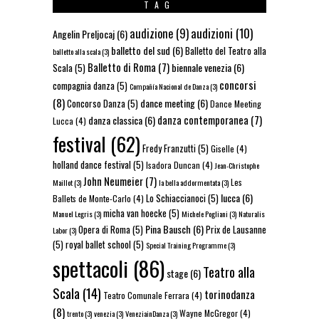
TAG
audizioni
(10)
audizione
(9)
Angelin Preljocaj
(6)
balletto del sud
(6)
Balletto del Teatro alla
balletto alla scala
(3)
Balletto di Roma
(7)
biennale venezia
(6)
Scala
(5)
concorsi
compagnia danza
(5)
Compañía Nacional de Danza
(3)
(8)
dance meeting
(6)
Concorso Danza
(5)
Dance Meeting
danza contemporanea
(7)
danza classica
(6)
Lucca
(4)
festival
(62)
Fredy Franzutti
(5)
Giselle
(4)
holland dance festival
(5)
Isadora Duncan
(4)
Jean-Christophe
John Neumeier
(7)
Les
Maillot
(3)
la bella addormentata
(3)
lucca
(6)
Lo Schiaccianoci
(5)
Ballets de Monte-Carlo
(4)
micha van hoecke
(5)
Manuel Legris
(3)
Michele Pogliani
(3)
Naturalis
Pina Bausch
(6)
Opera di Roma
(5)
Prix de Lausanne
Labor
(3)
(5)
royal ballet school
(5)
Special Training Programme
(3)
spettacoli
(86)
Teatro alla
stage
(6)
Scala
(14)
torinodanza
Teatro Comunale Ferrara
(4)
(8)
Wayne McGregor
(4)
trento
(3)
venezia
(3)
VeneziainDanza
(3)