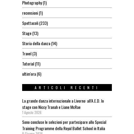
Photography
(1)
recensioni
(1)
Spettacoli
(233)
Stage
(13)
Storia della danza
(14)
Travel
(3)
Tutorial
(11)
ultim'ora
(6)
ARTICOLI RECENTI
La grande danza internazionale a Livorno: all’A.E.D. lo
stage con Niccy Tranah e Liane McRae
1 Agosto 2026
Sono concluse le selezioni per partecipare allo Special
Training Programme della Royal Ballet School in Italia
8 Giugno 2026