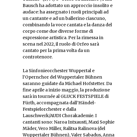
Bausch ha adottato un approccio insolito e
audace: ha assegnato i ruoli principali ad
un cantante e ad un ballerino ciascuno,
combinando la voce cantata e la danza del
corpo come due diverse forme di
espressione artistica. Per la rimessa in
scena nel 2022, il ruolo di Orfeo sarà
cantato per la prima volta da un
controtenore.
La Sinfonieorchester Wuppertal e
l’Opernchor del Wuppertaler Bühnen
saranno guidate da Michael Hofstetter. Da
fine aprile a inizio maggio, la produzione
sarà in tournée al GLUCK FESTSPIELE di
Fürth, accompagnata dall’Händel-
Festspielorchester e dalla
Lauschwerk/AUDI Chorakademie. I
cantanti sono: Naroa Intxausti, Maxi Sophie
Mäder, Vero Miller, Ralitsa Ralinova (del
Wuppertaler Bühnen), Valer Sabadus, Anna