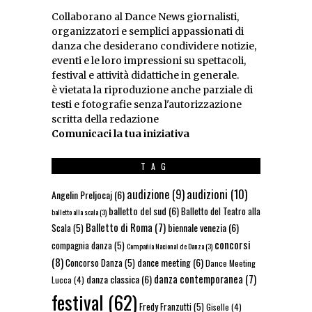
Collaborano al Dance News giornalisti,
organizzatori e semplici appassionati di
danza che desiderano condividere notizie,
eventi e le loro impressioni su spettacoli,
festival e attività didattiche in generale.
è vietata la riproduzione anche parziale di
testi e fotografie senza l'autorizzazione
scritta della redazione
Comunicaci la tua iniziativa
TAG
audizioni
(10)
audizione
(9)
Angelin Preljocaj
(6)
balletto del sud
(6)
Balletto del Teatro alla
balletto alla scala
(3)
Balletto di Roma
(7)
biennale venezia
(6)
Scala
(5)
concorsi
compagnia danza
(5)
Compañía Nacional de Danza
(3)
(8)
dance meeting
(6)
Concorso Danza
(5)
Dance Meeting
danza contemporanea
(7)
danza classica
(6)
Lucca
(4)
festival
(62)
Fredy Franzutti
(5)
Giselle
(4)