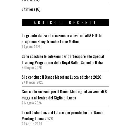
ultim'ora
(6)
ARTICOLI RECENTI
La grande danza internazionale a Livorno: all’A.E.D. lo
stage con Niccy Tranah e Liane McRae
1 Agosto 2026
Sono concluse le selezioni per partecipare allo Special
Training Programme della Royal Ballet School in Italia
8 Giugno 2026
Si è concluso il Dance Meeeting Lucca edizione 2026
27 Maggio 2026
Conto alla rovescia per il Dance Meeting, al via venerdì 8
maggio al Teatro del Giglio di Lucca
7 Maggio 2026
La città che danza, il futuro che prende forma. Dance
Meeting Lucca 2026
29 Aprile 2026