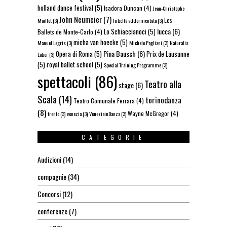
holland dance festival
(5)
Isadora Duncan
(4)
Jean-Christophe
John Neumeier
(7)
Les
Maillot
(3)
la bella addormentata
(3)
lucca
(6)
Lo Schiaccianoci
(5)
Ballets de Monte-Carlo
(4)
micha van hoecke
(5)
Manuel Legris
(3)
Michele Pogliani
(3)
Naturalis
Pina Bausch
(6)
Opera di Roma
(5)
Prix de Lausanne
Labor
(3)
(5)
royal ballet school
(5)
Special Training Programme
(3)
spettacoli
(86)
Teatro alla
stage
(6)
Scala
(14)
torinodanza
Teatro Comunale Ferrara
(4)
(8)
Wayne McGregor
(4)
trento
(3)
venezia
(3)
VeneziainDanza
(3)
CATEGORIE
Audizioni
(14)
compagnie
(34)
Concorsi
(12)
conferenze
(7)