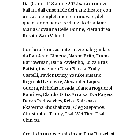
Dal 9 sino al 18 aprile 2022 sarà di nuovo
ballata dall’ensemble del Tanztheater, con
un cast completamente rinnovato, del
quale fanno parte tre danzatori italiani:
Maria Giovanna Delle Donne, Pierandrea
Rosato, Sara Valenti.
Con loro è un cast internazionale guidato
da Pau Aran Gimeno, Naomi Brito, Emma
Barrowman, Daria Pavlenko, Luiza Braz
Batista, insieme a Dean Biosca, Emily
Castelli, Taylor Drury, Yosuke Kusano,
Reginald Lefebvre, Alexander López
Guerra, Nicholas Losada, Blanca Noguerol
Ramírez, Claudia Ortíz Arraiza, Eva Pageix,
Darko Radosavljev, Reika Shirasaka,
Ekaterina Shushakova , Oleg Stepanov,
Christopher Tandy, Tsai-Wei Tien, Tsai-
Chin Yu.
Creato in un decennio in cui Pina Bausch si