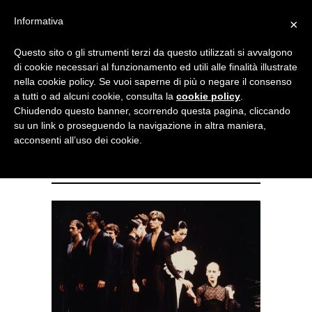
Menu
Informativa
×
Questo sito o gli strumenti terzi da questo utilizzati si avvalgono
NOTIZIE DI DANZA IN ITALIA E ALL’ESTERO, PER DANZATORI,
di cookie necessari al funzionamento ed utili alle finalità illustrate
INSEGNANTI E APPASSIONATI
nella cookie policy. Se vuoi saperne di più o negare il consenso
a tutti o ad alcuni cookie, consulta la
cookie policy
.
Il Tanztheater Wuppertal
Chiudendo questo banner, scorrendo questa pagina, cliccando
su un link o proseguendo la navigazione in altra maniera,
ricrea “Orfeo ed Euridice”
acconsenti all’uso dei cookie.
della Bausch