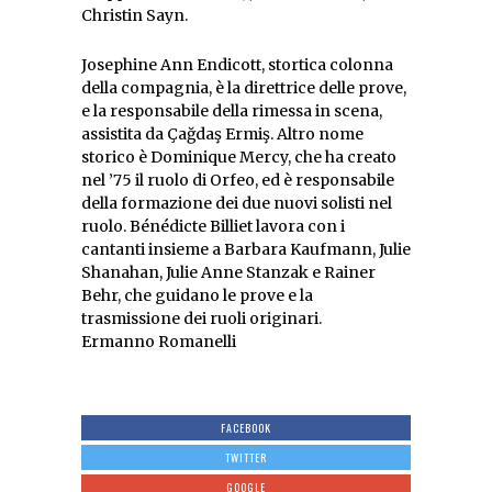
Christin Sayn.
Josephine Ann Endicott, stortica colonna
della compagnia, è la direttrice delle prove,
e la responsabile della rimessa in scena,
assistita da Çağdaş Ermiş. Altro nome
storico è Dominique Mercy, che ha creato
nel ’75 il ruolo di Orfeo, ed è responsabile
della formazione dei due nuovi solisti nel
ruolo. Bénédicte Billiet lavora con i
cantanti insieme a Barbara Kaufmann, Julie
Shanahan, Julie Anne Stanzak e Rainer
Behr, che guidano le prove e la
trasmissione dei ruoli originari.
Ermanno Romanelli
FACEBOOK
TWITTER
GOOGLE