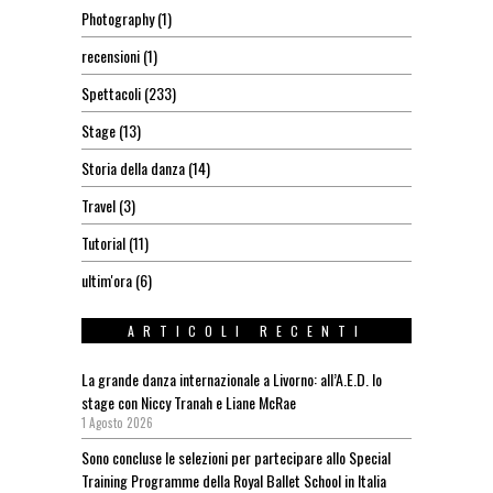
Photography
(1)
recensioni
(1)
Spettacoli
(233)
Stage
(13)
Storia della danza
(14)
Travel
(3)
Tutorial
(11)
ultim'ora
(6)
ARTICOLI RECENTI
La grande danza internazionale a Livorno: all’A.E.D. lo
stage con Niccy Tranah e Liane McRae
1 Agosto 2026
Sono concluse le selezioni per partecipare allo Special
Training Programme della Royal Ballet School in Italia