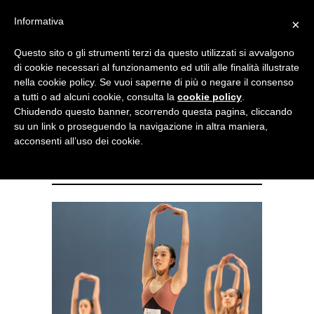
Menu
Informativa
×
Questo sito o gli strumenti terzi da questo utilizzati si avvalgono
NOTIZIE DI DANZA IN ITALIA E ALL’ESTERO, PER DANZATORI,
di cookie necessari al funzionamento ed utili alle finalità illustrate
INSEGNANTI E APPASSIONATI
nella cookie policy. Se vuoi saperne di più o negare il consenso
a tutti o ad alcuni cookie, consulta la
cookie policy
.
Dal 29 gennaio al 5 febbraio
Chiudendo questo banner, scorrendo questa pagina, cliccando
su un link o proseguendo la navigazione in altra maniera,
l’anniversario del Prix de
acconsenti all’uso dei cookie.
Lausanne