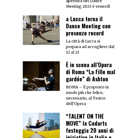
apertura del Dance
Meeting 2023 è venerdì
a Lucca torna il
Dance Meeting con
presenze record
La città di Lucca si
prepara ad accogliere dal
12 al 21
È in scena all’Opera
di Roma “La Fille mal
gardée” di Ashton
ROMA – È proposto in
modo più che felice,
necessario, al Teatro
dell’Opera
“TALENT ON THE
MOVE” la Codarts
festeggia 20 anni di
iniziative in Italia e