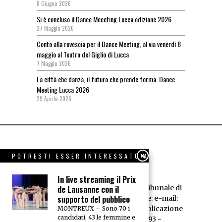
8 Giugno 2026
Si è concluso il Dance Meeeting Lucca edizione 2026
27 Maggio 2026
Conto alla rovescia per il Dance Meeting, al via venerdì 8
maggio al Teatro del Giglio di Lucca
7 Maggio 2026
La città che danza, il futuro che prende forma. Dance
Meeting Lucca 2026
29 Aprile 2026
POTRESTI ESSER INTERESSATO A
In live streaming il Prix
de Lausanne con il
Dance News - Registrazione Tribunale di
supporto del pubblico
Livorno n° 594/95 - Redazione: e-mail:
redazione@dancenews.it
Pubblicazione
MONTREUX – Sono 70 i
candidati, 43 le femmine e
dell'A.E.D. P.IVA 01066520493 -