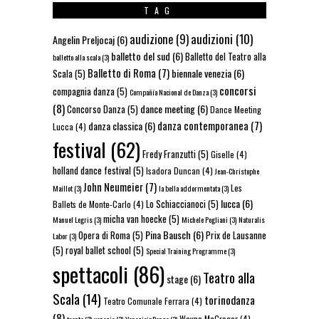
TAG
audizioni
(10)
audizione
(9)
Angelin Preljocaj
(6)
balletto del sud
(6)
Balletto del Teatro alla
balletto alla scala
(3)
Balletto di Roma
(7)
biennale venezia
(6)
Scala
(5)
concorsi
compagnia danza
(5)
Compañía Nacional de Danza
(3)
(8)
dance meeting
(6)
Concorso Danza
(5)
Dance Meeting
danza contemporanea
(7)
danza classica
(6)
Lucca
(4)
festival
(62)
Fredy Franzutti
(5)
Giselle
(4)
holland dance festival
(5)
Isadora Duncan
(4)
Jean-Christophe
John Neumeier
(7)
Les
Maillot
(3)
la bella addormentata
(3)
lucca
(6)
Lo Schiaccianoci
(5)
Ballets de Monte-Carlo
(4)
micha van hoecke
(5)
Manuel Legris
(3)
Michele Pogliani
(3)
Naturalis
Pina Bausch
(6)
Opera di Roma
(5)
Prix de Lausanne
Labor
(3)
(5)
royal ballet school
(5)
Special Training Programme
(3)
spettacoli
(86)
Teatro alla
stage
(6)
Scala
(14)
torinodanza
Teatro Comunale Ferrara
(4)
(8)
Wayne McGregor
(4)