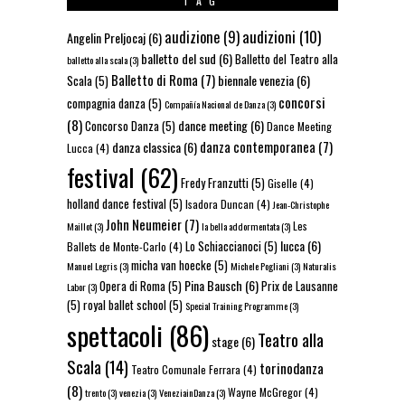
TAG
audizioni
(10)
audizione
(9)
Angelin Preljocaj
(6)
balletto del sud
(6)
Balletto del Teatro alla
balletto alla scala
(3)
Balletto di Roma
(7)
biennale venezia
(6)
Scala
(5)
concorsi
compagnia danza
(5)
Compañía Nacional de Danza
(3)
(8)
dance meeting
(6)
Concorso Danza
(5)
Dance Meeting
danza contemporanea
(7)
danza classica
(6)
Lucca
(4)
festival
(62)
Fredy Franzutti
(5)
Giselle
(4)
holland dance festival
(5)
Isadora Duncan
(4)
Jean-Christophe
John Neumeier
(7)
Les
Maillot
(3)
la bella addormentata
(3)
lucca
(6)
Lo Schiaccianoci
(5)
Ballets de Monte-Carlo
(4)
micha van hoecke
(5)
Manuel Legris
(3)
Michele Pogliani
(3)
Naturalis
Pina Bausch
(6)
Opera di Roma
(5)
Prix de Lausanne
Labor
(3)
(5)
royal ballet school
(5)
Special Training Programme
(3)
spettacoli
(86)
Teatro alla
stage
(6)
Scala
(14)
torinodanza
Teatro Comunale Ferrara
(4)
(8)
Wayne McGregor
(4)
trento
(3)
venezia
(3)
VeneziainDanza
(3)