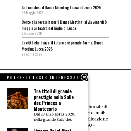
Si è concluso il Dance Meeeting Lucca edizione 2026
27 Maggio 2026
Conto alla rovescia per il Dance Meeting, al via venerdì 8
maggio al Teatro del Giglio di Lucca
7 Maggio 2026
La città che danza, il futuro che prende forma. Dance
Meeting Lucca 2026
29 Aprile 2026
POTRESTI ESSER INTERESSATO A
Tre titoli di grande
prestigio nella Salle
des Princes a
Dance News - Registrazione Tribunale di
Montecarlo
Livorno n° 594/95 - Redazione: e-mail:
Dal 23 al 26 aprile 2020,
redazione@dancenews.it
Pubblicazione
nella grande Salle des
dell'A.E.D. P.IVA 01066520493 -