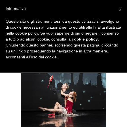
Menu
Informativa
×
Questo sito o gli strumenti terzi da questo utilizzati si avvalgono
NOTIZIE DI DANZA IN ITALIA E ALL’ESTERO, PER DANZATORI,
di cookie necessari al funzionamento ed utili alle finalità illustrate
INSEGNANTI E APPASSIONATI
nella cookie policy. Se vuoi saperne di più o negare il consenso
a tutti o ad alcuni cookie, consulta la
cookie policy
.
Al Sadler’s Wells di Londra la
Chiudendo questo banner, scorrendo questa pagina, cliccando
su un link o proseguendo la navigazione in altra maniera,
ripresa di “Scarpette Rosse”
acconsenti all’uso dei cookie.