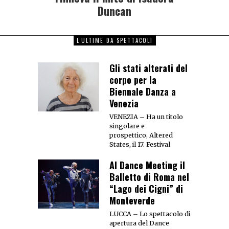
Duncan
L'ULTIME DA SPETTACOLI
Gli stati alterati del
corpo per la
Biennale Danza a
Venezia
VENEZIA – Ha un titolo
singolare e
prospettico, Altered
States, il 17. Festival
Al Dance Meeting il
Balletto di Roma nel
“Lago dei Cigni” di
Monteverde
LUCCA – Lo spettacolo di
apertura del Dance