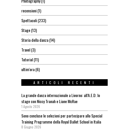
Photography
(1)
recensioni
(1)
Spettacoli
(233)
Stage
(13)
Storia della danza
(14)
Travel
(3)
Tutorial
(11)
ultim'ora
(6)
ARTICOLI RECENTI
La grande danza internazionale a Livorno: all’A.E.D. lo
stage con Niccy Tranah e Liane McRae
1 Agosto 2026
Sono concluse le selezioni per partecipare allo Special
Training Programme della Royal Ballet School in Italia
8 Giugno 2026