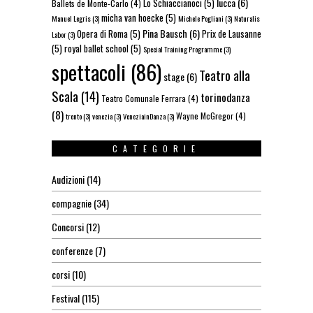
lucca
(6)
Lo Schiaccianoci
(5)
Ballets de Monte-Carlo
(4)
micha van hoecke
(5)
Manuel Legris
(3)
Michele Pogliani
(3)
Naturalis
Pina Bausch
(6)
Opera di Roma
(5)
Prix de Lausanne
Labor
(3)
(5)
royal ballet school
(5)
Special Training Programme
(3)
spettacoli
(86)
Teatro alla
stage
(6)
Scala
(14)
torinodanza
Teatro Comunale Ferrara
(4)
(8)
Wayne McGregor
(4)
trento
(3)
venezia
(3)
VeneziainDanza
(3)
CATEGORIE
Audizioni
(14)
compagnie
(34)
Concorsi
(12)
conferenze
(7)
corsi
(10)
Festival
(115)