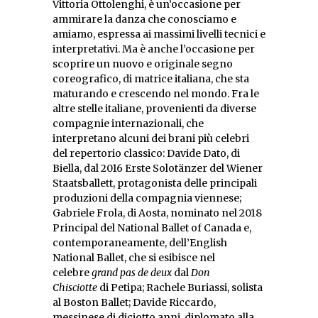
Vittoria Ottolenghi, è un’occasione per
ammirare la danza che conosciamo e
amiamo, espressa ai massimi livelli tecnici e
interpretativi. Ma è anche l’occasione per
scoprire un nuovo e originale segno
coreografico, di matrice italiana, che sta
maturando e crescendo nel mondo. Fra le
altre stelle italiane, provenienti da diverse
compagnie internazionali, che
interpretano alcuni dei brani più celebri
del repertorio classico: Davide Dato, di
Biella, dal 2016 Erste Solotänzer del Wiener
Staatsballett, protagonista delle principali
produzioni della compagnia viennese;
Gabriele Frola, di Aosta, nominato nel 2018
Principal del National Ballet of Canada e,
contemporaneamente, dell’English
National Ballet, che si esibisce nel
celebre
grand pas de deux
dal
Don
Chisciotte
di Petipa; Rachele Buriassi, solista
al Boston Ballet; Davide Riccardo,
messinese di diciotto anni, diplomato alla