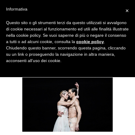
Menu
Informativa
×
Questo sito o gli strumenti terzi da questo utilizzati si avvalgono
NOTIZIE DI DANZA IN ITALIA E ALL’ESTERO, PER DANZATORI,
di cookie necessari al funzionamento ed utili alle finalità illustrate
INSEGNANTI E APPASSIONATI
nella cookie policy. Se vuoi saperne di più o negare il consenso
a tutti o ad alcuni cookie, consulta la
cookie policy
.
Talenti italiani all’estero al
Chiudendo questo banner, scorrendo questa pagina, cliccando
su un link o proseguendo la navigazione in altra maniera,
62° Festival di Spoleto
acconsenti all’uso dei cookie.