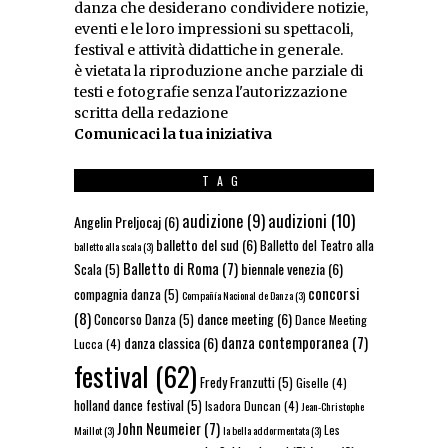
danza che desiderano condividere notizie,
eventi e le loro impressioni su spettacoli,
festival e attività didattiche in generale.
è vietata la riproduzione anche parziale di
testi e fotografie senza l'autorizzazione
scritta della redazione
Comunicaci la tua iniziativa
TAG
audizioni
(10)
audizione
(9)
Angelin Preljocaj
(6)
balletto del sud
(6)
Balletto del Teatro alla
balletto alla scala
(3)
Balletto di Roma
(7)
biennale venezia
(6)
Scala
(5)
concorsi
compagnia danza
(5)
Compañía Nacional de Danza
(3)
(8)
dance meeting
(6)
Concorso Danza
(5)
Dance Meeting
danza contemporanea
(7)
danza classica
(6)
Lucca
(4)
festival
(62)
Fredy Franzutti
(5)
Giselle
(4)
holland dance festival
(5)
Isadora Duncan
(4)
Jean-Christophe
John Neumeier
(7)
Les
Maillot
(3)
la bella addormentata
(3)