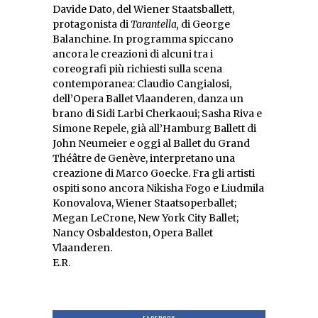
Davide Dato, del Wiener Staatsballett,
protagonista di
Tarantella,
di George
Balanchine. In programma spiccano
ancora le creazioni di alcuni tra i
coreografi più richiesti sulla scena
contemporanea: Claudio Cangialosi,
dell’Opera Ballet Vlaanderen, danza un
brano di Sidi Larbi Cherkaoui; Sasha Riva e
Simone Repele, già all’Hamburg Ballett di
John Neumeier e oggi al Ballet du Grand
Théâtre de Genève, interpretano una
creazione di Marco Goecke. Fra gli artisti
ospiti sono ancora Nikisha Fogo e Liudmila
Konovalova, Wiener Staatsoperballet;
Megan LeCrone, New York City Ballet;
Nancy Osbaldeston, Opera Ballet
Vlaanderen.
E.R.