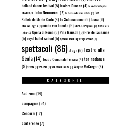
holland dance festival
(5)
Isadora Duncan
(4)
Jean-Christophe
John Neumeier
(7)
Les
Maillot
(3)
la bella addormentata
(3)
lucca
(6)
Lo Schiaccianoci
(5)
Ballets de Monte-Carlo
(4)
micha van hoecke
(5)
Manuel Legris
(3)
Michele Pogliani
(3)
Naturalis
Pina Bausch
(6)
Opera di Roma
(5)
Prix de Lausanne
Labor
(3)
(5)
royal ballet school
(5)
Special Training Programme
(3)
spettacoli
(86)
Teatro alla
stage
(6)
Scala
(14)
torinodanza
Teatro Comunale Ferrara
(4)
(8)
Wayne McGregor
(4)
trento
(3)
venezia
(3)
VeneziainDanza
(3)
CATEGORIE
Audizioni
(14)
compagnie
(34)
Concorsi
(12)
conferenze
(7)