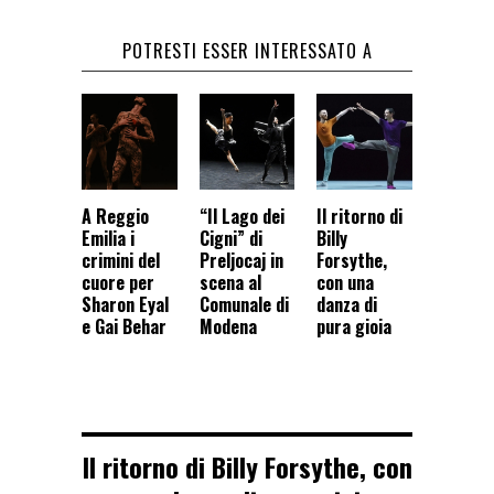
POTRESTI ESSER INTERESSATO A
A Reggio
“Il Lago dei
Il ritorno di
Emilia i
Cigni” di
Billy
crimini del
Preljocaj in
Forsythe,
cuore per
scena al
con una
Sharon Eyal
Comunale di
danza di
e Gai Behar
Modena
pura gioia
Il ritorno di Billy Forsythe, con