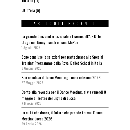
Tutorial
(11)
ultim'ora
(6)
ARTICOLI RECENTI
La grande danza internazionale a Livorno: all’A.E.D. lo
stage con Niccy Tranah e Liane McRae
1 Agosto 2026
Sono concluse le selezioni per partecipare allo Special
Training Programme della Royal Ballet School in Italia
8 Giugno 2026
Si è concluso il Dance Meeeting Lucca edizione 2026
27 Maggio 2026
Conto alla rovescia per il Dance Meeting, al via venerdì 8
maggio al Teatro del Giglio di Lucca
7 Maggio 2026
La città che danza, il futuro che prende forma. Dance
Meeting Lucca 2026
29 Aprile 2026