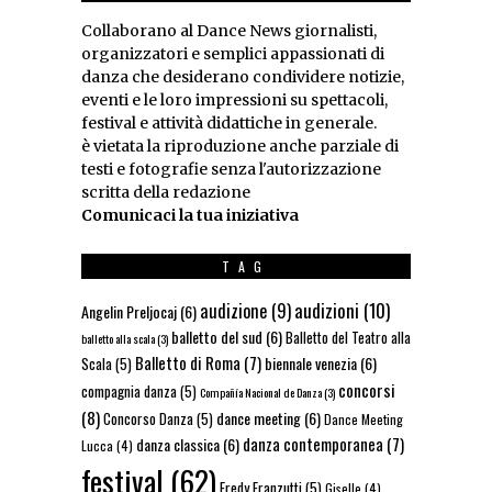
Collaborano al Dance News giornalisti,
organizzatori e semplici appassionati di
danza che desiderano condividere notizie,
eventi e le loro impressioni su spettacoli,
festival e attività didattiche in generale.
è vietata la riproduzione anche parziale di
testi e fotografie senza l'autorizzazione
scritta della redazione
Comunicaci la tua iniziativa
TAG
audizioni
(10)
audizione
(9)
Angelin Preljocaj
(6)
balletto del sud
(6)
Balletto del Teatro alla
balletto alla scala
(3)
Balletto di Roma
(7)
biennale venezia
(6)
Scala
(5)
concorsi
compagnia danza
(5)
Compañía Nacional de Danza
(3)
(8)
dance meeting
(6)
Concorso Danza
(5)
Dance Meeting
danza contemporanea
(7)
danza classica
(6)
Lucca
(4)
festival
(62)
Fredy Franzutti
(5)
Giselle
(4)