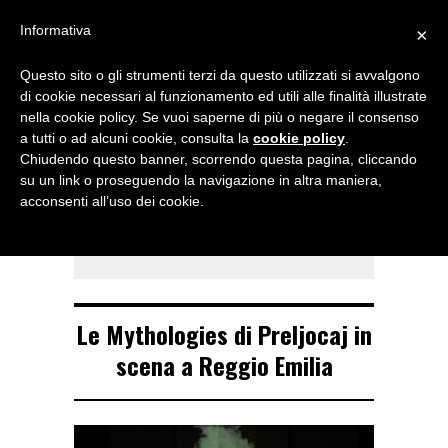
Menu
Informativa
×
Questo sito o gli strumenti terzi da questo utilizzati si avvalgono
NOTIZIE DI DANZA IN ITALIA E ALL’ESTERO, PER DANZATORI,
di cookie necessari al funzionamento ed utili alle finalità illustrate
INSEGNANTI E APPASSIONATI
nella cookie policy. Se vuoi saperne di più o negare il consenso
a tutti o ad alcuni cookie, consulta la
cookie policy
.
TAG ARCHIVE
Chiudendo questo banner, scorrendo questa pagina, cliccando
Teatro Municipale
su un link o proseguendo la navigazione in altra maniera,
acconsenti all’uso dei cookie.
Valli
Le Mythologies di Preljocaj in
scena a Reggio Emilia