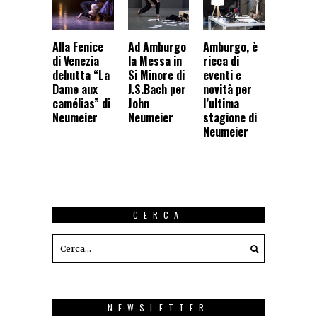
Alla Fenice
Ad Amburgo
Amburgo, è
di Venezia
la Messa in
ricca di
debutta “La
Si Minore di
eventi e
Dame aux
J.S.Bach per
novità per
camélias” di
John
l’ultima
Neumeier
Neumeier
stagione di
Neumeier
CERCA
NEWSLETTER