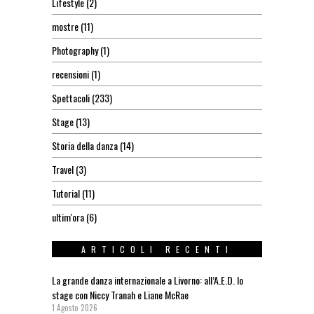
Lifestyle
(2)
mostre
(11)
Photography
(1)
recensioni
(1)
Spettacoli
(233)
Stage
(13)
Storia della danza
(14)
Travel
(3)
Tutorial
(11)
ultim'ora
(6)
ARTICOLI RECENTI
La grande danza internazionale a Livorno: all’A.E.D. lo
stage con Niccy Tranah e Liane McRae
1 Agosto 2026