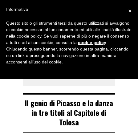
Menu
Informativa
×
Questo sito o gli strumenti terzi da questo utilizzati si avvalgono
NOTIZIE DI DANZA IN ITALIA E ALL’ESTERO, PER DANZATORI,
di cookie necessari al funzionamento ed utili alle finalità illustrate
INSEGNANTI E APPASSIONATI
nella cookie policy. Se vuoi saperne di più o negare il consenso
a tutti o ad alcuni cookie, consulta la
cookie policy
.
TAG ARCHIVE
Chiudendo questo banner, scorrendo questa pagina, cliccando
Ballet du Capitole
su un link o proseguendo la navigazione in altra maniera,
acconsenti all’uso dei cookie.
di Tolosa
Il genio di Picasso e la danza
in tre titoli al Capitole di
Tolosa