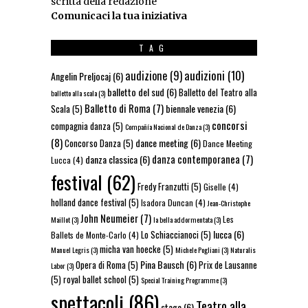
scritta della redazione
Comunicaci la tua iniziativa
TAG
audizioni
(10)
audizione
(9)
Angelin Preljocaj
(6)
balletto del sud
(6)
Balletto del Teatro alla
balletto alla scala
(3)
Balletto di Roma
(7)
biennale venezia
(6)
Scala
(5)
concorsi
compagnia danza
(5)
Compañía Nacional de Danza
(3)
(8)
dance meeting
(6)
Concorso Danza
(5)
Dance Meeting
danza contemporanea
(7)
danza classica
(6)
Lucca
(4)
festival
(62)
Fredy Franzutti
(5)
Giselle
(4)
holland dance festival
(5)
Isadora Duncan
(4)
Jean-Christophe
John Neumeier
(7)
Les
Maillot
(3)
la bella addormentata
(3)
lucca
(6)
Lo Schiaccianoci
(5)
Ballets de Monte-Carlo
(4)
micha van hoecke
(5)
Manuel Legris
(3)
Michele Pogliani
(3)
Naturalis
Pina Bausch
(6)
Opera di Roma
(5)
Prix de Lausanne
Labor
(3)
(5)
royal ballet school
(5)
Special Training Programme
(3)
spettacoli
(86)
Teatro alla
stage
(6)