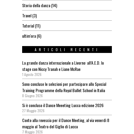
Storia della danza
(14)
Travel
(3)
Tutorial
(11)
ultim'ora
(6)
ARTICOLI RECENTI
La grande danza internazionale a Livorno: all’A.E.D. lo
stage con Niccy Tranah e Liane McRae
1 Agosto 2026
Sono concluse le selezioni per partecipare allo Special
Training Programme della Royal Ballet School in Italia
8 Giugno 2026
Si è concluso il Dance Meeeting Lucca edizione 2026
27 Maggio 2026
Conto alla rovescia per il Dance Meeting, al via venerdì 8
maggio al Teatro del Giglio di Lucca
7 Maggio 2026