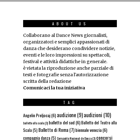
ABOUT US
Collaborano al Dance News giornalisti,
organizzatori e semplici appassionati di
danza che desiderano condividere notizie,
eventi e le loro impressioni su spettacoli,
festival e attività didattiche in generale.
è vietata la riproduzione anche parziale di
testi e fotografie senza l'autorizzazione
scritta della redazione
Comunicaci la tua iniziativa
TAG
audizioni
(10)
audizione
(9)
Angelin Preljocaj
(6)
balletto del sud
(6)
Balletto del Teatro alla
balletto alla scala
(3)
Balletto di Roma
(7)
biennale venezia
(6)
Scala
(5)
concorsi
compagnia danza
(5)
Compañía Nacional de Danza
(3)