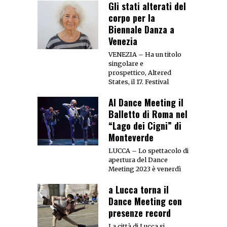
Gli stati alterati del
corpo per la
Biennale Danza a
Venezia
VENEZIA – Ha un titolo
singolare e
prospettico, Altered
States, il 17. Festival
Al Dance Meeting il
Balletto di Roma nel
“Lago dei Cigni” di
Monteverde
LUCCA – Lo spettacolo di
apertura del Dance
Meeting 2023 è venerdì
a Lucca torna il
Dance Meeting con
presenze record
La città di Lucca si