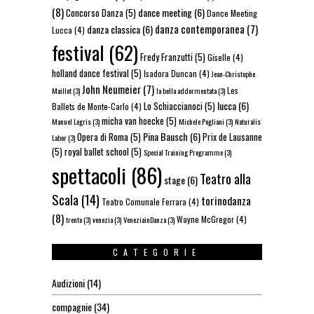
(8)
dance meeting
(6)
Concorso Danza
(5)
Dance Meeting
danza contemporanea
(7)
danza classica
(6)
Lucca
(4)
festival
(62)
Fredy Franzutti
(5)
Giselle
(4)
holland dance festival
(5)
Isadora Duncan
(4)
Jean-Christophe
John Neumeier
(7)
Les
Maillot
(3)
la bella addormentata
(3)
lucca
(6)
Lo Schiaccianoci
(5)
Ballets de Monte-Carlo
(4)
micha van hoecke
(5)
Manuel Legris
(3)
Michele Pogliani
(3)
Naturalis
Pina Bausch
(6)
Opera di Roma
(5)
Prix de Lausanne
Labor
(3)
(5)
royal ballet school
(5)
Special Training Programme
(3)
spettacoli
(86)
Teatro alla
stage
(6)
Scala
(14)
torinodanza
Teatro Comunale Ferrara
(4)
(8)
Wayne McGregor
(4)
trento
(3)
venezia
(3)
VeneziainDanza
(3)
CATEGORIE
Audizioni
(14)
compagnie
(34)