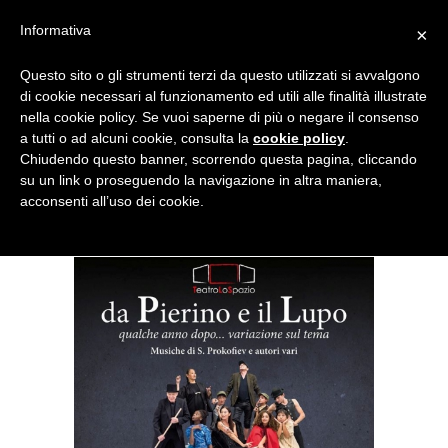
Menu
Informativa
×
Questo sito o gli strumenti terzi da questo utilizzati si avvalgono
NOTIZIE DI DANZA IN ITALIA E ALL’ESTERO, PER DANZATORI,
di cookie necessari al funzionamento ed utili alle finalità illustrate
INSEGNANTI E APPASSIONATI
nella cookie policy. Se vuoi saperne di più o negare il consenso
a tutti o ad alcuni cookie, consulta la
cookie policy
.
Pierino e il Lupo qualche anno
Chiudendo questo banner, scorrendo questa pagina, cliccando
su un link o proseguendo la navigazione in altra maniera,
dopo, variazione sul tema
acconsenti all’uso dei cookie.