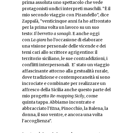
prima assoluta uno spettacolo che vede
protagonisti undici interpreti maschili. “È il
mio secondo viaggio con Pirandello”, dice
Zappalà, “venticinque anni fa ho affrontato
per la prima volta un lavoro su un suo
testo:
Il berretto a sonagli
. E anche oggi
con
La giara
ho l’occasione di elaborare
una visione personale delle vicende e dei
temi cari allo scrittore agrigentino: il
territorio siciliano, le sue contraddizioni, i
conflitti interpersonali. E’ stato un viaggio
affascinante attorno alla gestualità rurale,
dove tradizione e contemporaneità si sono
incrociate e combinate per realizzare un
affresco della Sicilia anche questo parte del
mio progetto
Re-mapping Sicily
, come
quinta tappa. Abbiamo incontrato e
abbracciato l’Etna, Pinocchio, la Balena, la
donna, il suo ventre, e ancora una volta
l’accoglienza”.