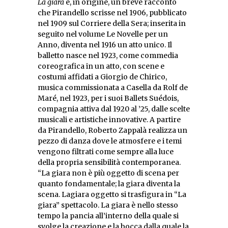
La giara
è, in origine, un breve racconto
che Pirandello scrisse nel 1906, pubblicato
nel 1909 sul Corriere della Sera; inserita in
seguito nel volume Le Novelle per un
Anno, diventa nel 1916 un atto unico. Il
balletto nasce nel 1923, come commedia
coreografica in un atto, con scene e
costumi affidati a Giorgio de Chirico,
musica commissionata a Casella da Rolf de
Maré, nel 1923, per i suoi Ballets Suédois,
compagnia attiva dal 1920 al ’25, dalle scelte
musicali e artistiche innovative. A partire
da Pirandello, Roberto Zappalà realizza un
pezzo di danza dove le atmosfere e i temi
vengono filtrati come sempre alla luce
della propria sensibilità contemporanea.
“La giara non è più oggetto di scena per
quanto fondamentale; la giara diventa la
scena. Lagiara oggetto si trasfigura in “La
giara” spettacolo. La giara è nello stesso
tempo la pancia all’interno della quale si
svolge la creazione e la bocca dalla quale la