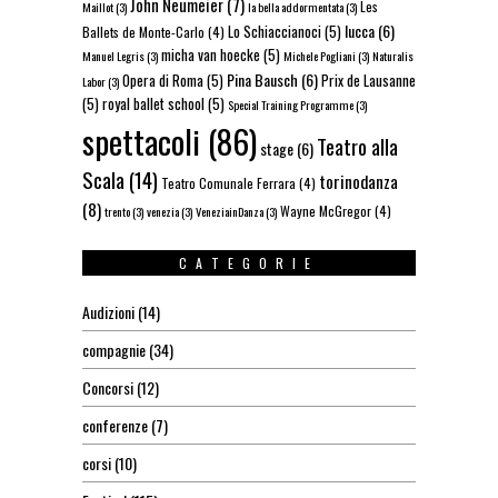
John Neumeier
(7)
Les
Maillot
(3)
la bella addormentata
(3)
lucca
(6)
Lo Schiaccianoci
(5)
Ballets de Monte-Carlo
(4)
micha van hoecke
(5)
Manuel Legris
(3)
Michele Pogliani
(3)
Naturalis
Pina Bausch
(6)
Opera di Roma
(5)
Prix de Lausanne
Labor
(3)
(5)
royal ballet school
(5)
Special Training Programme
(3)
spettacoli
(86)
Teatro alla
stage
(6)
Scala
(14)
torinodanza
Teatro Comunale Ferrara
(4)
(8)
Wayne McGregor
(4)
trento
(3)
venezia
(3)
VeneziainDanza
(3)
CATEGORIE
Audizioni
(14)
compagnie
(34)
Concorsi
(12)
conferenze
(7)
corsi
(10)