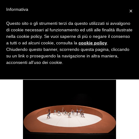
Menu
Informativa
×
Questo sito o gli strumenti terzi da questo utilizzati si avvalgono
NOTIZIE DI DANZA IN ITALIA E ALL’ESTERO, PER DANZATORI,
di cookie necessari al funzionamento ed utili alle finalità illustrate
INSEGNANTI E APPASSIONATI
nella cookie policy. Se vuoi saperne di più o negare il consenso
a tutti o ad alcuni cookie, consulta la
cookie policy
.
“La giara” di Roberto Zappalà
Chiudendo questo banner, scorrendo questa pagina, cliccando
su un link o proseguendo la navigazione in altra maniera,
al Teatro Regio di Torino
acconsenti all’uso dei cookie.