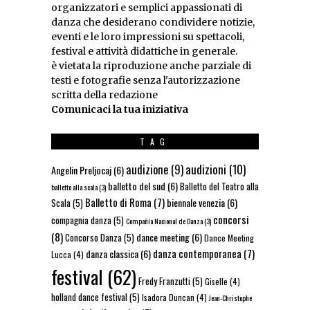
organizzatori e semplici appassionati di
danza che desiderano condividere notizie,
eventi e le loro impressioni su spettacoli,
festival e attività didattiche in generale.
è vietata la riproduzione anche parziale di
testi e fotografie senza l'autorizzazione
scritta della redazione
Comunicaci la tua iniziativa
TAG
audizioni
(10)
audizione
(9)
Angelin Preljocaj
(6)
balletto del sud
(6)
Balletto del Teatro alla
balletto alla scala
(3)
Balletto di Roma
(7)
biennale venezia
(6)
Scala
(5)
concorsi
compagnia danza
(5)
Compañía Nacional de Danza
(3)
(8)
dance meeting
(6)
Concorso Danza
(5)
Dance Meeting
danza contemporanea
(7)
danza classica
(6)
Lucca
(4)
festival
(62)
Fredy Franzutti
(5)
Giselle
(4)
holland dance festival
(5)
Isadora Duncan
(4)
Jean-Christophe