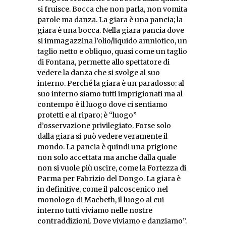
si fruisce. Bocca che non parla, non vomita
parole ma danza. La giara è una pancia; la
giara è una bocca. Nella giara pancia dove
si immagazzina l’olio/liquido amniotico, un
taglio netto e obliquo, quasi come un taglio
di Fontana, permette allo spettatore di
vedere la danza che si svolge al suo
interno. Perché la giara è un paradosso: al
suo interno siamo tutti imprigionati ma al
contempo è il luogo dove ci sentiamo
protetti e al riparo; è “luogo”
d’osservazione privilegiato. Forse solo
dalla giara si può vedere veramente il
mondo. La pancia è quindi una prigione
non solo accettata ma anche dalla quale
non si vuole più uscire, come la Fortezza di
Parma per Fabrizio del Dongo. La giara è
in definitive, come il palcoscenico nel
monologo di Macbeth, il luogo al cui
interno tutti viviamo nelle nostre
contraddizioni. Dove viviamo e danziamo”.