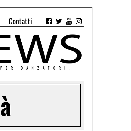
e
Contatti
 PER DANZATORI,
là