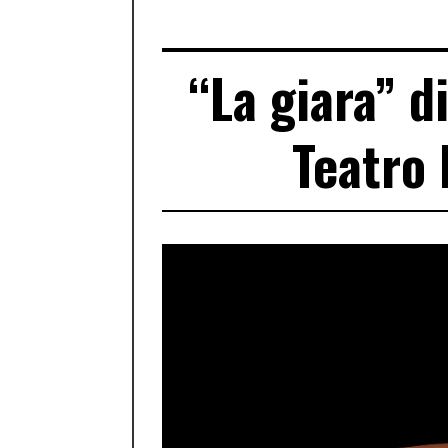
“La giara” d
Teatro 