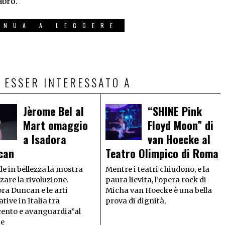
abrò.
INUA A LEGGERE
 ESSER INTERESSATO A
Jèrome Bel al
“SHINE Pink
Mart omaggio
Floyd Moon” di
a Isadora
van Hoecke al
can
Teatro Olimpico di Roma
e in bellezza la mostra
Mentre i teatri chiudono, e la
are la rivoluzione.
paura lievita, l’opera rock di
ra Duncan e le arti
Micha van Hoecke è una bella
ative in Italia tra
prova di dignità,
cento e avanguardia”al
 e