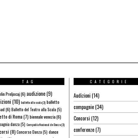
TAG
CATEGORIE
audizione
(9)
lin Preljocaj
(6)
Audizioni
(14)
izioni
(10)
balletto
balletto alla scala
(3)
compagnie
(34)
sud
(6)
Balletto del Teatro alla Scala
(5)
letto di Roma
(7)
biennale venezia
(6)
Concorsi
(12)
agnia danza
(5)
Compañía Nacional de Danza
(3)
conferenze
(7)
corsi
(8)
dance
Concorso Danza
(5)