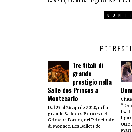
Casella, drammaturgia di Nello Cal
CONT
POTRESTI
Tre titoli di
grande
prestigio nella
Salle des Princes a
Dun
Montecarlo
Chiud
“Danz
Dal 23 al 26 aprile 2020, nella
Isado
grande Salle des Princes del
figur
Grimaldi Forum, nel Principato
Otto
di Monaco, Les Ballets de
Mart