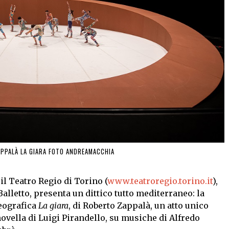
PPALÀ LA GIARA FOTO ANDREAMACCHIA
 il Teatro Regio di Torino (
www.teatroregio.torino.it
),
alletto, presenta un dittico tutto mediterraneo: la
eografica
La giara
, di Roberto Zappalà, un atto unico
vella di Luigi Pirandello, su musiche di Alfredo