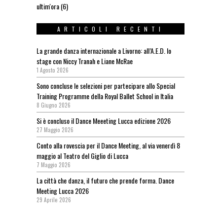
ultim'ora
(6)
ARTICOLI RECENTI
La grande danza internazionale a Livorno: all’A.E.D. lo
stage con Niccy Tranah e Liane McRae
1 Agosto 2026
Sono concluse le selezioni per partecipare allo Special
Training Programme della Royal Ballet School in Italia
8 Giugno 2026
Si è concluso il Dance Meeeting Lucca edizione 2026
27 Maggio 2026
Conto alla rovescia per il Dance Meeting, al via venerdì 8
maggio al Teatro del Giglio di Lucca
7 Maggio 2026
La città che danza, il futuro che prende forma. Dance
Meeting Lucca 2026
29 Aprile 2026