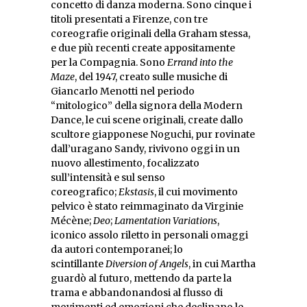
concetto di danza moderna. Sono cinque i
titoli presentati a Firenze, con tre
coreografie originali della Graham stessa,
e due più recenti create appositamente
per la Compagnia. Sono
Errand
into the
Maze
, del 1947, creato sulle musiche di
Giancarlo Menotti nel periodo
“mitologico” della signora della Modern
Dance, le cui scene originali, create dallo
scultore giapponese Noguchi, pur rovinate
dall’uragano Sandy, rivivono oggi in un
nuovo allestimento, focalizzato
sull’intensità e sul senso
coreografico;
Ekstasis
, il cui movimento
pelvico è stato reimmaginato da Virginie
Mécène;
Deo
;
Lamentation Variations
,
iconico assolo riletto in personali omaggi
da autori contemporanei; lo
scintillante
Diversion of Angels
, in cui Martha
guardò al futuro, mettendo da parte la
trama e abbandonandosi al flusso di
movimenti ed emozioni che declinano le