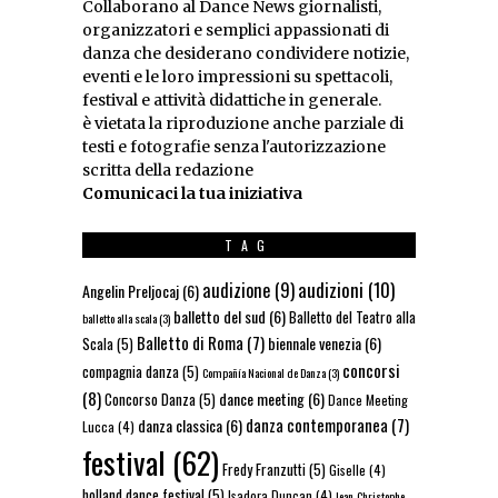
Collaborano al Dance News giornalisti,
organizzatori e semplici appassionati di
danza che desiderano condividere notizie,
eventi e le loro impressioni su spettacoli,
festival e attività didattiche in generale.
è vietata la riproduzione anche parziale di
testi e fotografie senza l'autorizzazione
scritta della redazione
Comunicaci la tua iniziativa
TAG
audizioni
(10)
audizione
(9)
Angelin Preljocaj
(6)
balletto del sud
(6)
Balletto del Teatro alla
balletto alla scala
(3)
Balletto di Roma
(7)
biennale venezia
(6)
Scala
(5)
concorsi
compagnia danza
(5)
Compañía Nacional de Danza
(3)
(8)
dance meeting
(6)
Concorso Danza
(5)
Dance Meeting
danza contemporanea
(7)
danza classica
(6)
Lucca
(4)
festival
(62)
Fredy Franzutti
(5)
Giselle
(4)
holland dance festival
(5)
Isadora Duncan
(4)
Jean-Christophe