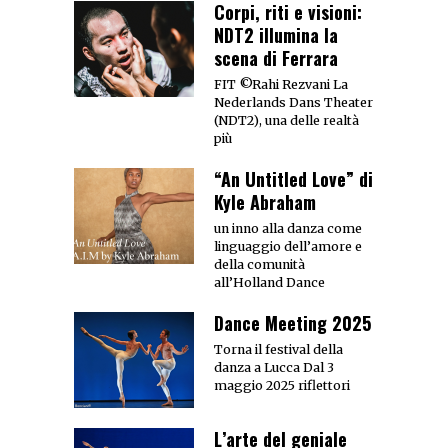
Corpi, riti e visioni:
NDT2 illumina la
scena di Ferrara
FIT ©Rahi Rezvani La
Nederlands Dans Theater
(NDT2), una delle realtà
più
“An Untitled Love” di
Kyle Abraham
un inno alla danza come
linguaggio dell’amore e
della comunità
all’Holland Dance
Dance Meeting 2025
Torna il festival della
danza a Lucca Dal 3
maggio 2025 riflettori
L’arte del geniale