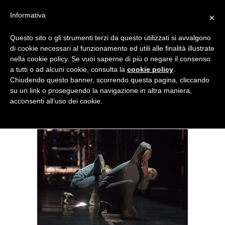
Menu
Informativa
×
Questo sito o gli strumenti terzi da questo utilizzati si avvalgono
NOTIZIE DI DANZA IN ITALIA E ALL’ESTERO, PER DANZATORI,
di cookie necessari al funzionamento ed utili alle finalità illustrate
INSEGNANTI E APPASSIONATI
nella cookie policy. Se vuoi saperne di più o negare il consenso
a tutti o ad alcuni cookie, consulta la
cookie policy
.
L’Arte di Martha Graham a
Chiudendo questo banner, scorrendo questa pagina, cliccando
su un link o proseguendo la navigazione in altra maniera,
Firenze e al Ravenna Festival
acconsenti all’uso dei cookie.