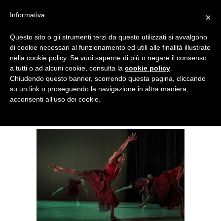
Menu
Informativa
×
Questo sito o gli strumenti terzi da questo utilizzati si avvalgono
NOTIZIE DI DANZA IN ITALIA E ALL’ESTERO, PER DANZATORI,
di cookie necessari al funzionamento ed utili alle finalità illustrate
INSEGNANTI E APPASSIONATI
nella cookie policy. Se vuoi saperne di più o negare il consenso
a tutti o ad alcuni cookie, consulta la
cookie policy
.
Al Ponchielli di Cremona la
Chiudendo questo banner, scorrendo questa pagina, cliccando
su un link o proseguendo la navigazione in altra maniera,
Giselle di Dada Masilo
acconsenti all’uso dei cookie.