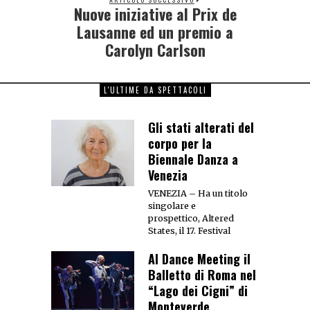
Nuove iniziative al Prix de
Lausanne ed un premio a
Carolyn Carlson
L'ULTIME DA SPETTACOLI
Gli stati alterati del
corpo per la
Biennale Danza a
Venezia
VENEZIA – Ha un titolo
singolare e
prospettico, Altered
States, il 17. Festival
Al Dance Meeting il
Balletto di Roma nel
“Lago dei Cigni” di
Monteverde