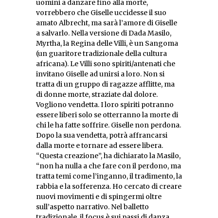
uomini a danzare fino alla morte,
vorrebbero che Giselle uccidesse il suo
amato Albrecht, ma sarà l’amore di Giselle
a salvarlo. Nella versione di Dada Masilo,
Myrtha, la Regina delle Villi, è un Sangoma
(un guaritore tradizionale della cultura
africana). Le Villi sono spiriti/antenati che
invitano Giselle ad unirsi a loro. Non si
tratta di un gruppo di ragazze afflitte, ma
di donne morte, straziate dal dolore.
Vogliono vendetta. I loro spiriti potranno
essere liberi solo se otterranno la morte di
chi le ha fatte soffrire. Giselle non perdona.
Dopo la sua vendetta, potrà affrancarsi
dalla morte e tornare ad essere libera.
“Questa creazione”, ha dichiarato la Masilo,
“non ha nulla a che fare con il perdono, ma
tratta temi come l’inganno, il tradimento, la
rabbia e la sofferenza. Ho cercato di creare
nuovi movimenti e di spingermi oltre
sull’aspetto narrativo. Nel balletto
tradizionale, il focus è sui passi di danza,