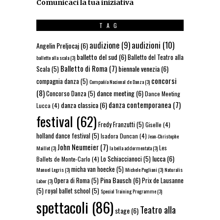
Comunicaci la tua iniziativa
TAG
audizioni
(10)
audizione
(9)
Angelin Preljocaj
(6)
balletto del sud
(6)
Balletto del Teatro alla
balletto alla scala
(3)
Balletto di Roma
(7)
biennale venezia
(6)
Scala
(5)
concorsi
compagnia danza
(5)
Compañía Nacional de Danza
(3)
(8)
dance meeting
(6)
Concorso Danza
(5)
Dance Meeting
danza contemporanea
(7)
danza classica
(6)
Lucca
(4)
festival
(62)
Fredy Franzutti
(5)
Giselle
(4)
holland dance festival
(5)
Isadora Duncan
(4)
Jean-Christophe
John Neumeier
(7)
Les
Maillot
(3)
la bella addormentata
(3)
lucca
(6)
Lo Schiaccianoci
(5)
Ballets de Monte-Carlo
(4)
micha van hoecke
(5)
Manuel Legris
(3)
Michele Pogliani
(3)
Naturalis
Pina Bausch
(6)
Opera di Roma
(5)
Prix de Lausanne
Labor
(3)
(5)
royal ballet school
(5)
Special Training Programme
(3)
spettacoli
(86)
Teatro alla
stage
(6)