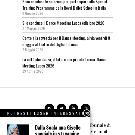
Sono concluse le selezioni per partecipare allo Special
Training Programme della Royal Ballet School in Italia
8 Giugno 2026
Si è concluso il Dance Meeeting Lucca edizione 2026
27 Maggio 2026
Conto alla rovescia per il Dance Meeting, al via venerdì 8
maggio al Teatro del Giglio di Lucca
7 Maggio 2026
La città che danza, il futuro che prende forma. Dance
Meeting Lucca 2026
29 Aprile 2026
POTRESTI ESSER INTERESSATO A
Dance News - Registrazione Tribunale di
Dalla Scala una Giselle
Livorno n° 594/95 - Redazione: e-mail:
speciale in streaming