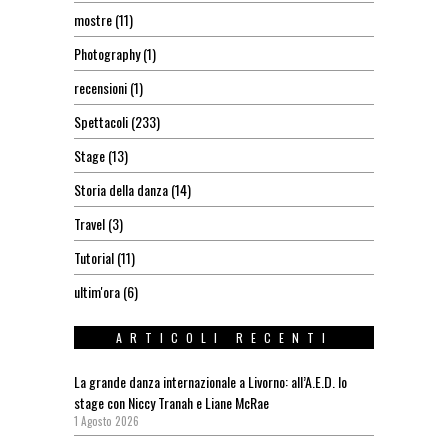
mostre
(11)
Photography
(1)
recensioni
(1)
Spettacoli
(233)
Stage
(13)
Storia della danza
(14)
Travel
(3)
Tutorial
(11)
ultim'ora
(6)
ARTICOLI RECENTI
La grande danza internazionale a Livorno: all’A.E.D. lo
stage con Niccy Tranah e Liane McRae
1 Agosto 2026