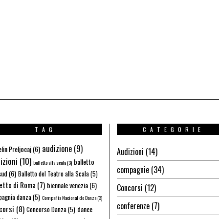
TAG
CATEGORIE
audizione
(9)
lin Preljocaj
(6)
Audizioni
(14)
izioni
(10)
balletto
balletto alla scala
(3)
compagnie
(34)
sud
(6)
Balletto del Teatro alla Scala
(5)
letto di Roma
(7)
biennale venezia
(6)
Concorsi
(12)
agnia danza
(5)
Compañía Nacional de Danza
(3)
conferenze
(7)
corsi
(8)
dance
Concorso Danza
(5)