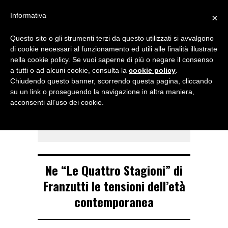
Menu
Informativa
×
Questo sito o gli strumenti terzi da questo utilizzati si avvalgono
NOTIZIE DI DANZA IN ITALIA E ALL’ESTERO, PER DANZATORI,
di cookie necessari al funzionamento ed utili alle finalità illustrate
INSEGNANTI E APPASSIONATI
nella cookie policy. Se vuoi saperne di più o negare il consenso
a tutti o ad alcuni cookie, consulta la
cookie policy
.
TAG ARCHIVE
Chiudendo questo banner, scorrendo questa pagina, cliccando
Le Quattro
su un link o proseguendo la navigazione in altra maniera,
acconsenti all’uso dei cookie.
Stagioni
Ne “Le Quattro Stagioni” di
Franzutti le tensioni dell’età
contemporanea