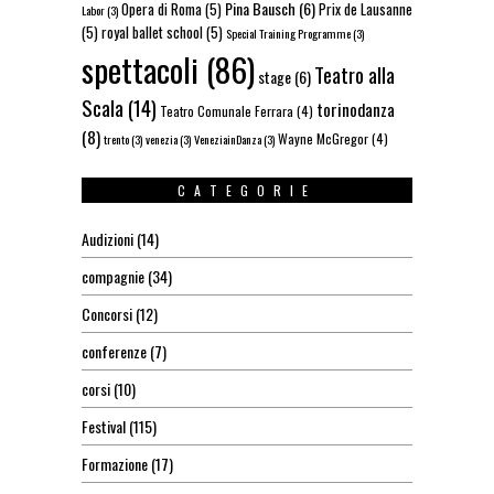
Pina Bausch
(6)
Opera di Roma
(5)
Prix de Lausanne
Labor
(3)
(5)
royal ballet school
(5)
Special Training Programme
(3)
spettacoli
(86)
Teatro alla
stage
(6)
Scala
(14)
torinodanza
Teatro Comunale Ferrara
(4)
(8)
Wayne McGregor
(4)
trento
(3)
venezia
(3)
VeneziainDanza
(3)
CATEGORIE
Audizioni
(14)
compagnie
(34)
Concorsi
(12)
conferenze
(7)
corsi
(10)
Festival
(115)
Formazione
(17)