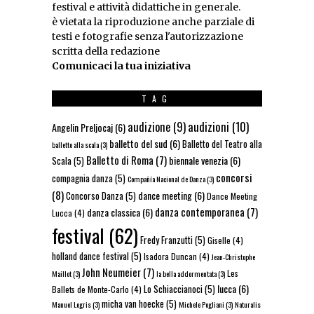
festival e attività didattiche in generale.
è vietata la riproduzione anche parziale di
testi e fotografie senza l'autorizzazione
scritta della redazione
Comunicaci la tua iniziativa
TAG
audizioni
(10)
audizione
(9)
Angelin Preljocaj
(6)
balletto del sud
(6)
Balletto del Teatro alla
balletto alla scala
(3)
Balletto di Roma
(7)
biennale venezia
(6)
Scala
(5)
concorsi
compagnia danza
(5)
Compañía Nacional de Danza
(3)
(8)
dance meeting
(6)
Concorso Danza
(5)
Dance Meeting
danza contemporanea
(7)
danza classica
(6)
Lucca
(4)
festival
(62)
Fredy Franzutti
(5)
Giselle
(4)
holland dance festival
(5)
Isadora Duncan
(4)
Jean-Christophe
John Neumeier
(7)
Les
Maillot
(3)
la bella addormentata
(3)
lucca
(6)
Lo Schiaccianoci
(5)
Ballets de Monte-Carlo
(4)
micha van hoecke
(5)
Manuel Legris
(3)
Michele Pogliani
(3)
Naturalis