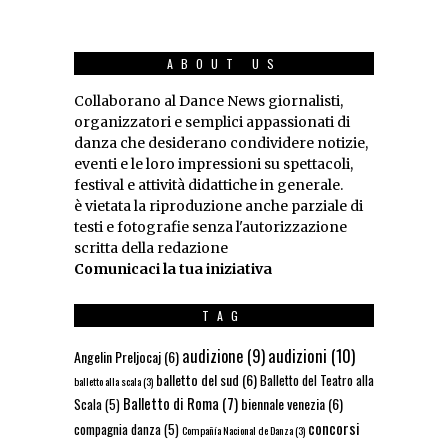
ABOUT US
Collaborano al Dance News giornalisti,
organizzatori e semplici appassionati di
danza che desiderano condividere notizie,
eventi e le loro impressioni su spettacoli,
festival e attività didattiche in generale.
è vietata la riproduzione anche parziale di
testi e fotografie senza l'autorizzazione
scritta della redazione
Comunicaci la tua iniziativa
TAG
audizioni
(10)
audizione
(9)
Angelin Preljocaj
(6)
balletto del sud
(6)
Balletto del Teatro alla
balletto alla scala
(3)
Balletto di Roma
(7)
biennale venezia
(6)
Scala
(5)
concorsi
compagnia danza
(5)
Compañía Nacional de Danza
(3)