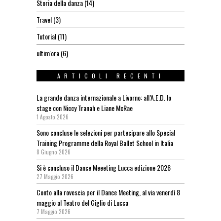
Storia della danza
(14)
Travel
(3)
Tutorial
(11)
ultim'ora
(6)
ARTICOLI RECENTI
La grande danza internazionale a Livorno: all’A.E.D. lo
stage con Niccy Tranah e Liane McRae
1 Agosto 2026
Sono concluse le selezioni per partecipare allo Special
Training Programme della Royal Ballet School in Italia
8 Giugno 2026
Si è concluso il Dance Meeeting Lucca edizione 2026
27 Maggio 2026
Conto alla rovescia per il Dance Meeting, al via venerdì 8
maggio al Teatro del Giglio di Lucca
7 Maggio 2026