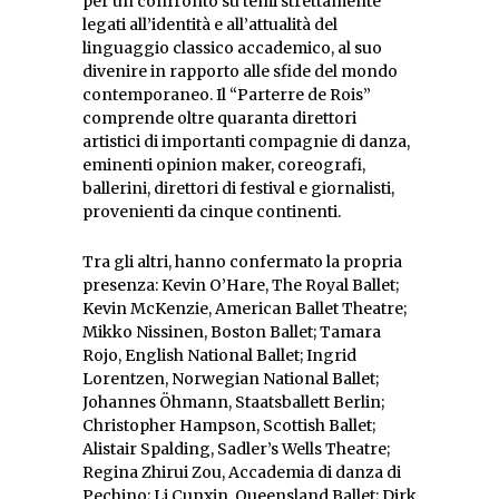
per un confronto su temi strettamente
legati all’identità e all’attualità del
linguaggio classico accademico, al suo
divenire in rapporto alle sfide del mondo
contemporaneo. Il “Parterre de Rois”
comprende oltre quaranta direttori
artistici di importanti compagnie di danza,
eminenti opinion maker, coreografi,
ballerini, direttori di festival e giornalisti,
provenienti da cinque continenti.
Tra gli altri, hanno confermato la propria
presenza: Kevin O’Hare, The Royal Ballet;
Kevin McKenzie, American Ballet Theatre;
Mikko Nissinen, Boston Ballet; Tamara
Rojo, English National Ballet; Ingrid
Lorentzen, Norwegian National Ballet;
Johannes Öhmann, Staatsballett Berlin;
Christopher Hampson, Scottish Ballet;
Alistair Spalding, Sadler’s Wells Theatre;
Regina Zhirui Zou, Accademia di danza di
Pechino; Li Cunxin, Queensland Ballet; Dirk