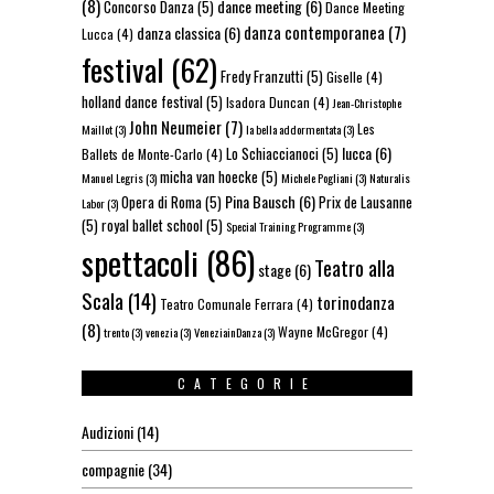
(8)
dance meeting
(6)
Concorso Danza
(5)
Dance Meeting
danza contemporanea
(7)
danza classica
(6)
Lucca
(4)
festival
(62)
Fredy Franzutti
(5)
Giselle
(4)
holland dance festival
(5)
Isadora Duncan
(4)
Jean-Christophe
John Neumeier
(7)
Les
Maillot
(3)
la bella addormentata
(3)
lucca
(6)
Lo Schiaccianoci
(5)
Ballets de Monte-Carlo
(4)
micha van hoecke
(5)
Manuel Legris
(3)
Michele Pogliani
(3)
Naturalis
Pina Bausch
(6)
Opera di Roma
(5)
Prix de Lausanne
Labor
(3)
(5)
royal ballet school
(5)
Special Training Programme
(3)
spettacoli
(86)
Teatro alla
stage
(6)
Scala
(14)
torinodanza
Teatro Comunale Ferrara
(4)
(8)
Wayne McGregor
(4)
trento
(3)
venezia
(3)
VeneziainDanza
(3)
CATEGORIE
Audizioni
(14)
compagnie
(34)