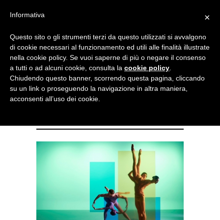
Menu
Informativa
×
Questo sito o gli strumenti terzi da questo utilizzati si avvalgono
NOTIZIE DI DANZA IN ITALIA E ALL’ESTERO, PER DANZATORI,
di cookie necessari al funzionamento ed utili alle finalità illustrate
INSEGNANTI E APPASSIONATI
nella cookie policy. Se vuoi saperne di più o negare il consenso
a tutti o ad alcuni cookie, consulta la
cookie policy
.
conferenza su “Positioning
Chiudendo questo banner, scorrendo questa pagina, cliccando
su un link o proseguendo la navigazione in altra maniera,
ballet” il mondo del balletto è
acconsenti all’uso dei cookie.
ad Amsterdam