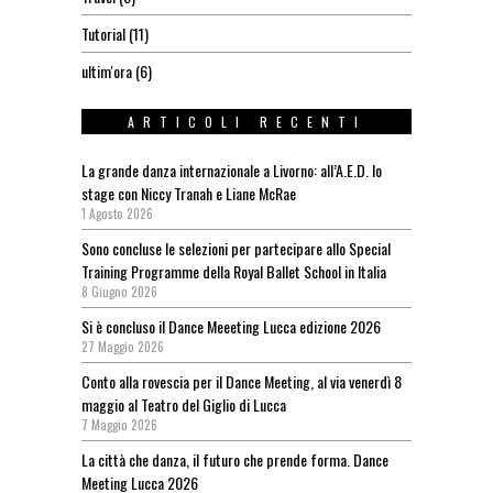
Tutorial
(11)
ultim'ora
(6)
ARTICOLI RECENTI
La grande danza internazionale a Livorno: all’A.E.D. lo
stage con Niccy Tranah e Liane McRae
1 Agosto 2026
Sono concluse le selezioni per partecipare allo Special
Training Programme della Royal Ballet School in Italia
8 Giugno 2026
Si è concluso il Dance Meeeting Lucca edizione 2026
27 Maggio 2026
Conto alla rovescia per il Dance Meeting, al via venerdì 8
maggio al Teatro del Giglio di Lucca
7 Maggio 2026
La città che danza, il futuro che prende forma. Dance
Meeting Lucca 2026