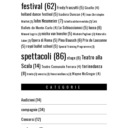
festival
(62)
Fredy Franzutti
(5)
Giselle
(4)
holland dance festival
(5)
Isadora Duncan
(4)
Jean-Christophe
John Neumeier
(7)
Les
Maillot
(3)
la bella addormentata
(3)
lucca
(6)
Lo Schiaccianoci
(5)
Ballets de Monte-Carlo
(4)
micha van hoecke
(5)
Manuel Legris
(3)
Michele Pogliani
(3)
Naturalis
Pina Bausch
(6)
Opera di Roma
(5)
Prix de Lausanne
Labor
(3)
(5)
royal ballet school
(5)
Special Training Programme
(3)
spettacoli
(86)
Teatro alla
stage
(6)
Scala
(14)
torinodanza
Teatro Comunale Ferrara
(4)
(8)
Wayne McGregor
(4)
trento
(3)
venezia
(3)
VeneziainDanza
(3)
CATEGORIE
Audizioni
(14)
compagnie
(34)
Concorsi
(12)