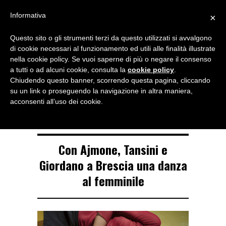
Menu
Informativa
×
Questo sito o gli strumenti terzi da questo utilizzati si avvalgono
NOTIZIE DI DANZA IN ITALIA E ALL’ESTERO, PER DANZATORI,
di cookie necessari al funzionamento ed utili alle finalità illustrate
INSEGNANTI E APPASSIONATI
nella cookie policy. Se vuoi saperne di più o negare il consenso
a tutti o ad alcuni cookie, consulta la
cookie policy
.
TAG ARCHIVE
Chiudendo questo banner, scorrendo questa pagina, cliccando
Tansini
su un link o proseguendo la navigazione in altra maniera,
acconsenti all’uso dei cookie.
Con Ajmone, Tansini e
Giordano a Brescia una danza
al femminile