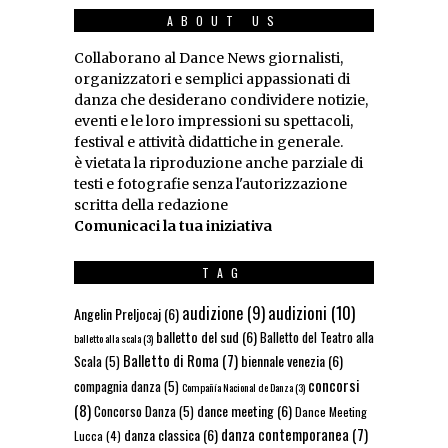
ABOUT US
Collaborano al Dance News giornalisti,
organizzatori e semplici appassionati di
danza che desiderano condividere notizie,
eventi e le loro impressioni su spettacoli,
festival e attività didattiche in generale.
è vietata la riproduzione anche parziale di
testi e fotografie senza l'autorizzazione
scritta della redazione
Comunicaci la tua iniziativa
TAG
audizioni
(10)
audizione
(9)
Angelin Preljocaj
(6)
balletto del sud
(6)
Balletto del Teatro alla
balletto alla scala
(3)
Balletto di Roma
(7)
biennale venezia
(6)
Scala
(5)
concorsi
compagnia danza
(5)
Compañía Nacional de Danza
(3)
(8)
dance meeting
(6)
Concorso Danza
(5)
Dance Meeting
danza contemporanea
(7)
danza classica
(6)
Lucca
(4)