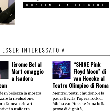
CONTINUA A LEGGERE
 ESSER INTERESSATO A
Jèrome Bel al
“SHINE Pink
Mart omaggio
Floyd Moon” di
a Isadora
van Hoecke al
can
Teatro Olimpico di Roma
e in bellezza la mostra
Mentre i teatri chiudono, e la
are la rivoluzione.
paura lievita, l’opera rock di
ra Duncan e le arti
Micha van Hoecke è una bella
ative in Italia tra
prova di dignità,