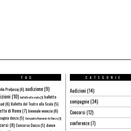
TAG
CATEGORIE
audizione
(9)
lin Preljocaj
(6)
Audizioni
(14)
izioni
(10)
balletto
balletto alla scala
(3)
compagnie
(34)
sud
(6)
Balletto del Teatro alla Scala
(5)
letto di Roma
(7)
biennale venezia
(6)
Concorsi
(12)
agnia danza
(5)
Compañía Nacional de Danza
(3)
conferenze
(7)
corsi
(8)
dance
Concorso Danza
(5)