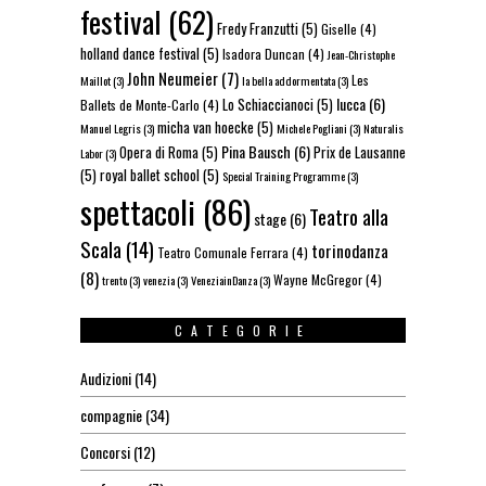
festival
(62)
Fredy Franzutti
(5)
Giselle
(4)
holland dance festival
(5)
Isadora Duncan
(4)
Jean-Christophe
John Neumeier
(7)
Les
Maillot
(3)
la bella addormentata
(3)
lucca
(6)
Lo Schiaccianoci
(5)
Ballets de Monte-Carlo
(4)
micha van hoecke
(5)
Manuel Legris
(3)
Michele Pogliani
(3)
Naturalis
Pina Bausch
(6)
Opera di Roma
(5)
Prix de Lausanne
Labor
(3)
(5)
royal ballet school
(5)
Special Training Programme
(3)
spettacoli
(86)
Teatro alla
stage
(6)
Scala
(14)
torinodanza
Teatro Comunale Ferrara
(4)
(8)
Wayne McGregor
(4)
trento
(3)
venezia
(3)
VeneziainDanza
(3)
CATEGORIE
Audizioni
(14)
compagnie
(34)
Concorsi
(12)