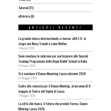
Tutorial
(11)
ultim'ora
(6)
ARTICOLI RECENTI
La grande danza internazionale a Livorno: all’A.E.D. lo
stage con Niccy Tranah e Liane McRae
1 Agosto 2026
Sono concluse le selezioni per partecipare allo Special
Training Programme della Royal Ballet School in Italia
8 Giugno 2026
Si è concluso il Dance Meeeting Lucca edizione 2026
27 Maggio 2026
Conto alla rovescia per il Dance Meeting, al via venerdì 8
maggio al Teatro del Giglio di Lucca
7 Maggio 2026
La città che danza, il futuro che prende forma. Dance
Meeting Lucca 2026