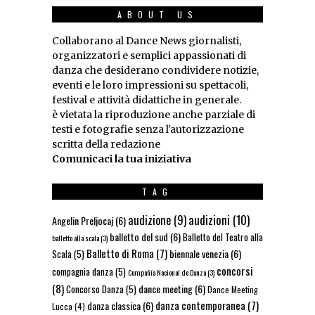
ABOUT US
Collaborano al Dance News giornalisti,
organizzatori e semplici appassionati di
danza che desiderano condividere notizie,
eventi e le loro impressioni su spettacoli,
festival e attività didattiche in generale.
è vietata la riproduzione anche parziale di
testi e fotografie senza l'autorizzazione
scritta della redazione
Comunicaci la tua iniziativa
TAG
audizioni
(10)
audizione
(9)
Angelin Preljocaj
(6)
balletto del sud
(6)
Balletto del Teatro alla
balletto alla scala
(3)
Balletto di Roma
(7)
biennale venezia
(6)
Scala
(5)
concorsi
compagnia danza
(5)
Compañía Nacional de Danza
(3)
(8)
dance meeting
(6)
Concorso Danza
(5)
Dance Meeting
danza contemporanea
(7)
danza classica
(6)
Lucca
(4)