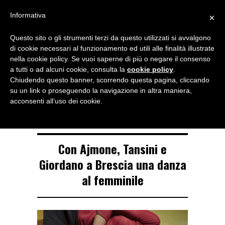
Menu
Informativa
×
Questo sito o gli strumenti terzi da questo utilizzati si avvalgono
NOTIZIE DI DANZA IN ITALIA E ALL’ESTERO, PER DANZATORI,
di cookie necessari al funzionamento ed utili alle finalità illustrate
INSEGNANTI E APPASSIONATI
nella cookie policy. Se vuoi saperne di più o negare il consenso
a tutti o ad alcuni cookie, consulta la
cookie policy
.
TAG ARCHIVE
Chiudendo questo banner, scorrendo questa pagina, cliccando
My body solo
su un link o proseguendo la navigazione in altra maniera,
acconsenti all’uso dei cookie.
Con Ajmone, Tansini e
Giordano a Brescia una danza
al femminile