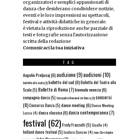
organizzatori e semplici appassionati di
danza che desiderano condividere notizie,
eventi e le loro impressioni su spettacoli,
festival e attività didattiche in generale.
è vietata la riproduzione anche parziale di
testi e fotografie senza l'autorizzazione
scritta della redazione
Comunicaci la tua iniziativa
TAG
audizioni
(10)
audizione
(9)
Angelin Preljocaj
(6)
balletto del sud
(6)
Balletto del Teatro alla
balletto alla scala
(3)
Balletto di Roma
(7)
biennale venezia
(6)
Scala
(5)
concorsi
compagnia danza
(5)
Compañía Nacional de Danza
(3)
(8)
dance meeting
(6)
Concorso Danza
(5)
Dance Meeting
danza contemporanea
(7)
danza classica
(6)
Lucca
(4)
festival
(62)
Fredy Franzutti
(5)
Giselle
(4)
holland dance festival
(5)
Isadora Duncan
(4)
Jean-Christophe