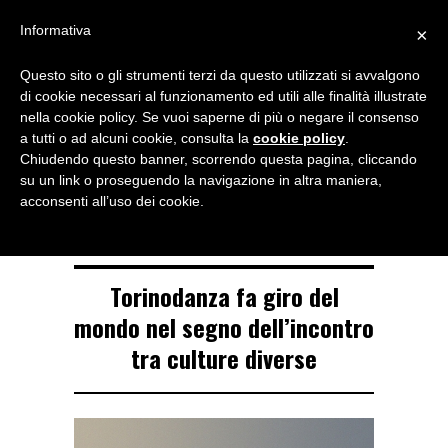
Menu
Informativa
×
Questo sito o gli strumenti terzi da questo utilizzati si avvalgono
NOTIZIE DI DANZA IN ITALIA E ALL’ESTERO, PER DANZATORI,
di cookie necessari al funzionamento ed utili alle finalità illustrate
INSEGNANTI E APPASSIONATI
nella cookie policy. Se vuoi saperne di più o negare il consenso
a tutti o ad alcuni cookie, consulta la
cookie policy
.
TAG ARCHIVE
Chiudendo questo banner, scorrendo questa pagina, cliccando
Luca Silvestrini
su un link o proseguendo la navigazione in altra maniera,
acconsenti all’uso dei cookie.
Torinodanza fa giro del
mondo nel segno dell’incontro
tra culture diverse