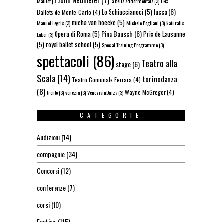
John Neumeier
(7)
Les
Maillot
(3)
la bella addormentata
(3)
lucca
(6)
Lo Schiaccianoci
(5)
Ballets de Monte-Carlo
(4)
micha van hoecke
(5)
Manuel Legris
(3)
Michele Pogliani
(3)
Naturalis
Pina Bausch
(6)
Opera di Roma
(5)
Prix de Lausanne
Labor
(3)
(5)
royal ballet school
(5)
Special Training Programme
(3)
spettacoli
(86)
Teatro alla
stage
(6)
Scala
(14)
torinodanza
Teatro Comunale Ferrara
(4)
(8)
Wayne McGregor
(4)
trento
(3)
venezia
(3)
VeneziainDanza
(3)
CATEGORIE
Audizioni
(14)
compagnie
(34)
Concorsi
(12)
conferenze
(7)
corsi
(10)
Festival
(115)