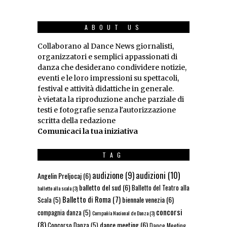
ABOUT US
Collaborano al Dance News giornalisti,
organizzatori e semplici appassionati di
danza che desiderano condividere notizie,
eventi e le loro impressioni su spettacoli,
festival e attività didattiche in generale.
è vietata la riproduzione anche parziale di
testi e fotografie senza l'autorizzazione
scritta della redazione
Comunicaci la tua iniziativa
TAG
audizioni
(10)
audizione
(9)
Angelin Preljocaj
(6)
balletto del sud
(6)
Balletto del Teatro alla
balletto alla scala
(3)
Balletto di Roma
(7)
biennale venezia
(6)
Scala
(5)
concorsi
compagnia danza
(5)
Compañía Nacional de Danza
(3)
(8)
dance meeting
(6)
Concorso Danza
(5)
Dance Meeting