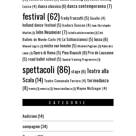
danza contemporanea
(7)
danza classica
(6)
Lucca
(4)
festival
(62)
Fredy Franzutti
(5)
Giselle
(4)
holland dance festival
(5)
Isadora Duncan
(4)
Jean-Christophe
John Neumeier
(7)
Les
Maillot
(3)
la bella addormentata
(3)
lucca
(6)
Lo Schiaccianoci
(5)
Ballets de Monte-Carlo
(4)
micha van hoecke
(5)
Manuel Legris
(3)
Michele Pogliani
(3)
Naturalis
Pina Bausch
(6)
Opera di Roma
(5)
Prix de Lausanne
Labor
(3)
(5)
royal ballet school
(5)
Special Training Programme
(3)
spettacoli
(86)
Teatro alla
stage
(6)
Scala
(14)
torinodanza
Teatro Comunale Ferrara
(4)
(8)
Wayne McGregor
(4)
trento
(3)
venezia
(3)
VeneziainDanza
(3)
CATEGORIE
Audizioni
(14)
compagnie
(34)