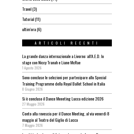
Travel
(3)
Tutorial
(11)
ultim'ora
(6)
ARTICOLI RECENTI
La grande danza internazionale a Livorno: all’A.E.D. lo
stage con Niccy Tranah e Liane McRae
1 Agosto 2026
Sono concluse le selezioni per partecipare allo Special
Training Programme della Royal Ballet School in Italia
8 Giugno 2026
Si è concluso il Dance Meeeting Lucca edizione 2026
27 Maggio 2026
Conto alla rovescia per il Dance Meeting, al via venerdì 8
maggio al Teatro del Giglio di Lucca
7 Maggio 2026