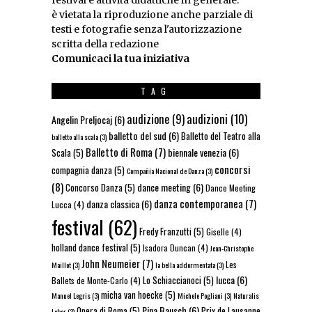
festival e attività didattiche in generale.
è vietata la riproduzione anche parziale di
testi e fotografie senza l'autorizzazione
scritta della redazione
Comunicaci la tua iniziativa
TAG
audizioni
(10)
audizione
(9)
Angelin Preljocaj
(6)
balletto del sud
(6)
Balletto del Teatro alla
balletto alla scala
(3)
Balletto di Roma
(7)
biennale venezia
(6)
Scala
(5)
concorsi
compagnia danza
(5)
Compañía Nacional de Danza
(3)
(8)
dance meeting
(6)
Concorso Danza
(5)
Dance Meeting
danza contemporanea
(7)
danza classica
(6)
Lucca
(4)
festival
(62)
Fredy Franzutti
(5)
Giselle
(4)
holland dance festival
(5)
Isadora Duncan
(4)
Jean-Christophe
John Neumeier
(7)
Les
Maillot
(3)
la bella addormentata
(3)
lucca
(6)
Lo Schiaccianoci
(5)
Ballets de Monte-Carlo
(4)
micha van hoecke
(5)
Manuel Legris
(3)
Michele Pogliani
(3)
Naturalis
Pina Bausch
(6)
Opera di Roma
(5)
Prix de Lausanne
Labor
(3)