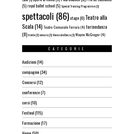
(5)
royal ballet school
(5)
Special Training Programme
(3)
spettacoli
(86)
Teatro alla
stage
(6)
Scala
(14)
torinodanza
Teatro Comunale Ferrara
(4)
(8)
Wayne McGregor
(4)
trento
(3)
venezia
(3)
VeneziainDanza
(3)
CATEGORIE
Audizioni
(14)
compagnie
(34)
Concorsi
(12)
conferenze
(7)
corsi
(10)
Festival
(115)
Formazione
(17)
Home
(50)