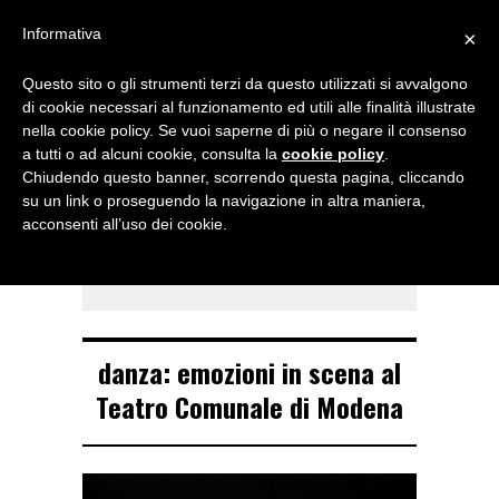
Menu
Informativa
×
Questo sito o gli strumenti terzi da questo utilizzati si avvalgono
NOTIZIE DI DANZA IN ITALIA E ALL’ESTERO, PER DANZATORI,
di cookie necessari al funzionamento ed utili alle finalità illustrate
INSEGNANTI E APPASSIONATI
nella cookie policy. Se vuoi saperne di più o negare il consenso
a tutti o ad alcuni cookie, consulta la
cookie policy
.
TAG ARCHIVE
Chiudendo questo banner, scorrendo questa pagina, cliccando
Les Ballets Jazz de
su un link o proseguendo la navigazione in altra maniera,
acconsenti all’uso dei cookie.
Montreal
danza: emozioni in scena al
Teatro Comunale di Modena