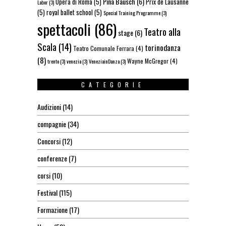
Pina Bausch
(6)
Opera di Roma
(5)
Prix de Lausanne
Labor
(3)
(5)
royal ballet school
(5)
Special Training Programme
(3)
spettacoli
(86)
Teatro alla
stage
(6)
Scala
(14)
torinodanza
Teatro Comunale Ferrara
(4)
(8)
Wayne McGregor
(4)
trento
(3)
venezia
(3)
VeneziainDanza
(3)
CATEGORIE
Audizioni
(14)
compagnie
(34)
Concorsi
(12)
conferenze
(7)
corsi
(10)
Festival
(115)
Formazione
(17)