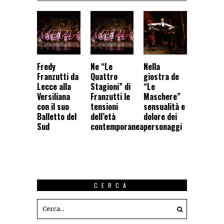
Fredy
Ne “Le
Nella
Franzutti da
Quattro
giostra de
Lecce alla
Stagioni” di
“Le
Versiliana
Franzutti le
Maschere”
con il suo
tensioni
sensualità e
Balletto del
dell’età
dolore dei
Sud
contemporanea
personaggi
CERCA