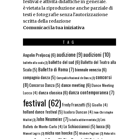
festival e attività didattiche in generale.
è vietata la riproduzione anche parziale di
testi e fotografie senza l'autorizzazione
scritta della redazione
Comunicaci la tua iniziativa
TAG
audizioni
(10)
audizione
(9)
Angelin Preljocaj
(6)
balletto del sud
(6)
Balletto del Teatro alla
balletto alla scala
(3)
Balletto di Roma
(7)
biennale venezia
(6)
Scala
(5)
concorsi
compagnia danza
(5)
Compañía Nacional de Danza
(3)
(8)
dance meeting
(6)
Concorso Danza
(5)
Dance Meeting
danza contemporanea
(7)
danza classica
(6)
Lucca
(4)
festival
(62)
Fredy Franzutti
(5)
Giselle
(4)
holland dance festival
(5)
Isadora Duncan
(4)
Jean-Christophe
John Neumeier
(7)
Les
Maillot
(3)
la bella addormentata
(3)
lucca
(6)
Lo Schiaccianoci
(5)
Ballets de Monte-Carlo
(4)
micha van hoecke
(5)
Manuel Legris
(3)
Michele Pogliani
(3)
Naturalis