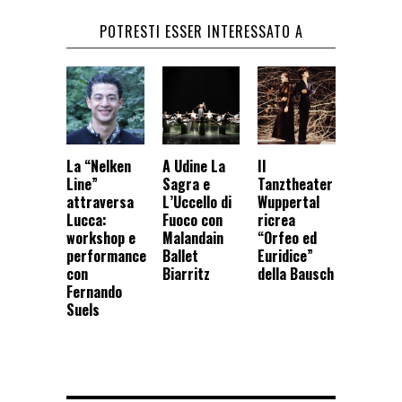
POTRESTI ESSER INTERESSATO A
La “Nelken
A Udine La
Il
Line”
Sagra e
Tanztheater
attraversa
L’Uccello di
Wuppertal
Lucca:
Fuoco con
ricrea
workshop e
Malandain
“Orfeo ed
performance
Ballet
Euridice”
con
Biarritz
della Bausch
Fernando
Suels