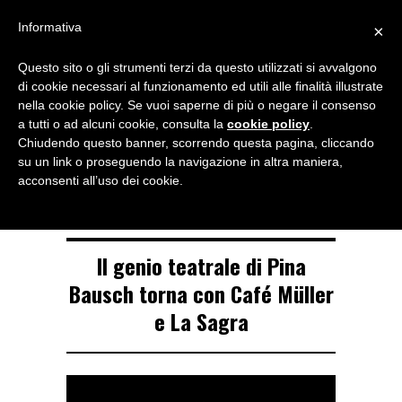
Menu
Informativa
×
Questo sito o gli strumenti terzi da questo utilizzati si avvalgono
NOTIZIE DI DANZA IN ITALIA E ALL’ESTERO, PER DANZATORI,
di cookie necessari al funzionamento ed utili alle finalità illustrate
INSEGNANTI E APPASSIONATI
nella cookie policy. Se vuoi saperne di più o negare il consenso
a tutti o ad alcuni cookie, consulta la
cookie policy
.
TAG ARCHIVE
Chiudendo questo banner, scorrendo questa pagina, cliccando
La Sagra
su un link o proseguendo la navigazione in altra maniera,
acconsenti all’uso dei cookie.
Il genio teatrale di Pina
Bausch torna con Café Müller
e La Sagra