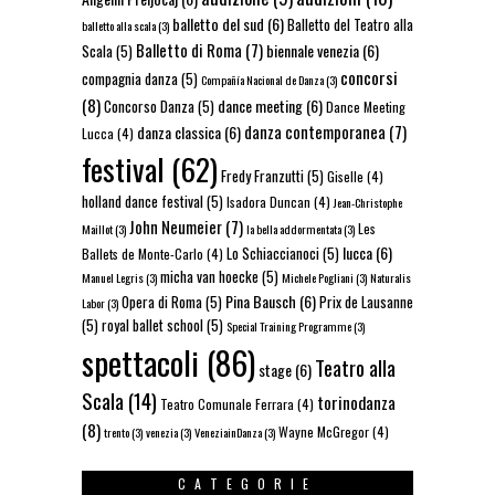
balletto del sud
(6)
Balletto del Teatro alla
balletto alla scala
(3)
Balletto di Roma
(7)
biennale venezia
(6)
Scala
(5)
concorsi
compagnia danza
(5)
Compañía Nacional de Danza
(3)
(8)
dance meeting
(6)
Concorso Danza
(5)
Dance Meeting
danza contemporanea
(7)
danza classica
(6)
Lucca
(4)
festival
(62)
Fredy Franzutti
(5)
Giselle
(4)
holland dance festival
(5)
Isadora Duncan
(4)
Jean-Christophe
John Neumeier
(7)
Les
Maillot
(3)
la bella addormentata
(3)
lucca
(6)
Lo Schiaccianoci
(5)
Ballets de Monte-Carlo
(4)
micha van hoecke
(5)
Manuel Legris
(3)
Michele Pogliani
(3)
Naturalis
Pina Bausch
(6)
Opera di Roma
(5)
Prix de Lausanne
Labor
(3)
(5)
royal ballet school
(5)
Special Training Programme
(3)
spettacoli
(86)
Teatro alla
stage
(6)
Scala
(14)
torinodanza
Teatro Comunale Ferrara
(4)
(8)
Wayne McGregor
(4)
trento
(3)
venezia
(3)
VeneziainDanza
(3)
CATEGORIE