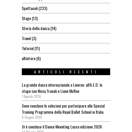
Spettacoli
(233)
Stage
(13)
Storia della danza
(14)
Travel
(3)
Tutorial
(11)
ultim'ora
(6)
ARTICOLI RECENTI
La grande danza internazionale a Livorno: all’A.E.D. lo
stage con Niccy Tranah e Liane McRae
1 Agosto 2026
Sono concluse le selezioni per partecipare allo Special
Training Programme della Royal Ballet School in Italia
8 Giugno 2026
Si è concluso il Dance Meeeting Lucca edizione 2026
27 Maggio 2026