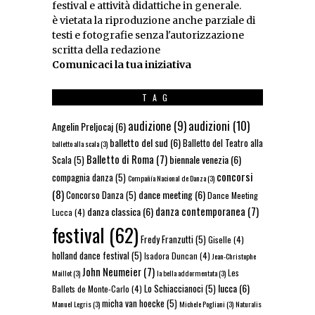
festival e attività didattiche in generale.
è vietata la riproduzione anche parziale di
testi e fotografie senza l'autorizzazione
scritta della redazione
Comunicaci la tua iniziativa
TAG
audizioni
(10)
audizione
(9)
Angelin Preljocaj
(6)
balletto del sud
(6)
Balletto del Teatro alla
balletto alla scala
(3)
Balletto di Roma
(7)
biennale venezia
(6)
Scala
(5)
concorsi
compagnia danza
(5)
Compañía Nacional de Danza
(3)
(8)
dance meeting
(6)
Concorso Danza
(5)
Dance Meeting
danza contemporanea
(7)
danza classica
(6)
Lucca
(4)
festival
(62)
Fredy Franzutti
(5)
Giselle
(4)
holland dance festival
(5)
Isadora Duncan
(4)
Jean-Christophe
John Neumeier
(7)
Les
Maillot
(3)
la bella addormentata
(3)
lucca
(6)
Lo Schiaccianoci
(5)
Ballets de Monte-Carlo
(4)
micha van hoecke
(5)
Manuel Legris
(3)
Michele Pogliani
(3)
Naturalis