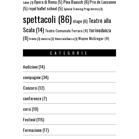
Pina Bausch
(6)
Opera di Roma
(5)
Prix de Lausanne
Labor
(3)
(5)
royal ballet school
(5)
Special Training Programme
(3)
spettacoli
(86)
Teatro alla
stage
(6)
Scala
(14)
torinodanza
Teatro Comunale Ferrara
(4)
(8)
Wayne McGregor
(4)
trento
(3)
venezia
(3)
VeneziainDanza
(3)
CATEGORIE
Audizioni
(14)
compagnie
(34)
Concorsi
(12)
conferenze
(7)
corsi
(10)
Festival
(115)
Formazione
(17)