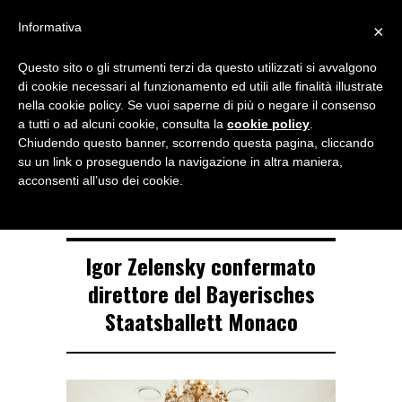
Menu
Informativa
×
Questo sito o gli strumenti terzi da questo utilizzati si avvalgono
NOTIZIE DI DANZA IN ITALIA E ALL’ESTERO, PER DANZATORI,
di cookie necessari al funzionamento ed utili alle finalità illustrate
INSEGNANTI E APPASSIONATI
nella cookie policy. Se vuoi saperne di più o negare il consenso
a tutti o ad alcuni cookie, consulta la
cookie policy
.
TAG ARCHIVE
Chiudendo questo banner, scorrendo questa pagina, cliccando
Igor Zelensky
su un link o proseguendo la navigazione in altra maniera,
acconsenti all’uso dei cookie.
Igor Zelensky confermato
direttore del Bayerisches
Staatsballett Monaco