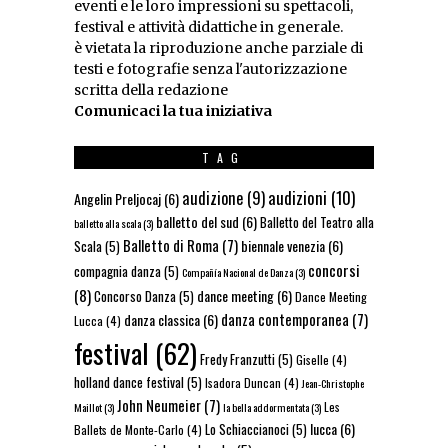
eventi e le loro impressioni su spettacoli,
festival e attività didattiche in generale.
è vietata la riproduzione anche parziale di
testi e fotografie senza l'autorizzazione
scritta della redazione
Comunicaci la tua iniziativa
TAG
audizioni
(10)
audizione
(9)
Angelin Preljocaj
(6)
balletto del sud
(6)
Balletto del Teatro alla
balletto alla scala
(3)
Balletto di Roma
(7)
biennale venezia
(6)
Scala
(5)
concorsi
compagnia danza
(5)
Compañía Nacional de Danza
(3)
(8)
dance meeting
(6)
Concorso Danza
(5)
Dance Meeting
danza contemporanea
(7)
danza classica
(6)
Lucca
(4)
festival
(62)
Fredy Franzutti
(5)
Giselle
(4)
holland dance festival
(5)
Isadora Duncan
(4)
Jean-Christophe
John Neumeier
(7)
Les
Maillot
(3)
la bella addormentata
(3)
lucca
(6)
Lo Schiaccianoci
(5)
Ballets de Monte-Carlo
(4)