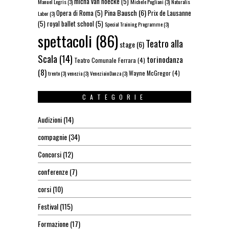
micha van hoecke
(5)
Manuel Legris
(3)
Michele Pogliani
(3)
Naturalis
Pina Bausch
(6)
Opera di Roma
(5)
Prix de Lausanne
Labor
(3)
(5)
royal ballet school
(5)
Special Training Programme
(3)
spettacoli
(86)
Teatro alla
stage
(6)
Scala
(14)
torinodanza
Teatro Comunale Ferrara
(4)
(8)
Wayne McGregor
(4)
trento
(3)
venezia
(3)
VeneziainDanza
(3)
CATEGORIE
Audizioni
(14)
compagnie
(34)
Concorsi
(12)
conferenze
(7)
corsi
(10)
Festival
(115)
Formazione
(17)