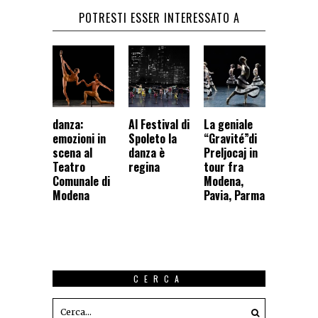
POTRESTI ESSER INTERESSATO A
danza:
Al Festival di
La geniale
emozioni in
Spoleto la
“Gravité”di
scena al
danza è
Preljocaj in
Teatro
regina
tour fra
Comunale di
Modena,
Modena
Pavia, Parma
CERCA