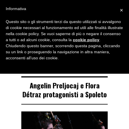
Menu
Informativa
×
Questo sito o gli strumenti terzi da questo utilizzati si avvalgono
NOTIZIE DI DANZA IN ITALIA E ALL’ESTERO, PER DANZATORI,
di cookie necessari al funzionamento ed utili alle finalità illustrate
INSEGNANTI E APPASSIONATI
nella cookie policy. Se vuoi saperne di più o negare il consenso
a tutti o ad alcuni cookie, consulta la
cookie policy
.
TAG ARCHIVE
Chiudendo questo banner, scorrendo questa pagina, cliccando
Flora Détraz
su un link o proseguendo la navigazione in altra maniera,
acconsenti all’uso dei cookie.
Angelin Preljocaj e Flora
Détraz protagonisti a Spoleto