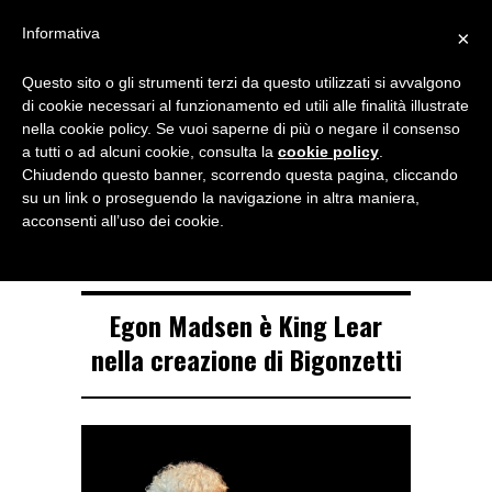
Menu
Informativa
×
Questo sito o gli strumenti terzi da questo utilizzati si avvalgono
NOTIZIE DI DANZA IN ITALIA E ALL’ESTERO, PER DANZATORI,
di cookie necessari al funzionamento ed utili alle finalità illustrate
INSEGNANTI E APPASSIONATI
nella cookie policy. Se vuoi saperne di più o negare il consenso
a tutti o ad alcuni cookie, consulta la
cookie policy
.
TAG ARCHIVE
Chiudendo questo banner, scorrendo questa pagina, cliccando
Egon Madsen
su un link o proseguendo la navigazione in altra maniera,
acconsenti all’uso dei cookie.
Egon Madsen è King Lear
nella creazione di Bigonzetti