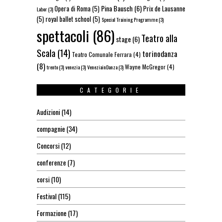
Pina Bausch
(6)
Opera di Roma
(5)
Prix de Lausanne
Labor
(3)
(5)
royal ballet school
(5)
Special Training Programme
(3)
spettacoli
(86)
Teatro alla
stage
(6)
Scala
(14)
torinodanza
Teatro Comunale Ferrara
(4)
(8)
Wayne McGregor
(4)
trento
(3)
venezia
(3)
VeneziainDanza
(3)
CATEGORIE
Audizioni
(14)
compagnie
(34)
Concorsi
(12)
conferenze
(7)
corsi
(10)
Festival
(115)
Formazione
(17)