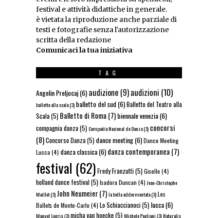
festival e attività didattiche in generale.
è vietata la riproduzione anche parziale di
testi e fotografie senza l'autorizzazione
scritta della redazione
Comunicaci la tua iniziativa
TAG
audizioni
(10)
audizione
(9)
Angelin Preljocaj
(6)
balletto del sud
(6)
Balletto del Teatro alla
balletto alla scala
(3)
Balletto di Roma
(7)
biennale venezia
(6)
Scala
(5)
concorsi
compagnia danza
(5)
Compañía Nacional de Danza
(3)
(8)
dance meeting
(6)
Concorso Danza
(5)
Dance Meeting
danza contemporanea
(7)
danza classica
(6)
Lucca
(4)
festival
(62)
Fredy Franzutti
(5)
Giselle
(4)
holland dance festival
(5)
Isadora Duncan
(4)
Jean-Christophe
John Neumeier
(7)
Les
Maillot
(3)
la bella addormentata
(3)
lucca
(6)
Lo Schiaccianoci
(5)
Ballets de Monte-Carlo
(4)
micha van hoecke
(5)
Manuel Legris
(3)
Michele Pogliani
(3)
Naturalis