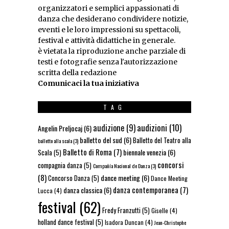
organizzatori e semplici appassionati di
danza che desiderano condividere notizie,
eventi e le loro impressioni su spettacoli,
festival e attività didattiche in generale.
è vietata la riproduzione anche parziale di
testi e fotografie senza l'autorizzazione
scritta della redazione
Comunicaci la tua iniziativa
TAG
audizioni
(10)
audizione
(9)
Angelin Preljocaj
(6)
balletto del sud
(6)
Balletto del Teatro alla
balletto alla scala
(3)
Balletto di Roma
(7)
biennale venezia
(6)
Scala
(5)
concorsi
compagnia danza
(5)
Compañía Nacional de Danza
(3)
(8)
dance meeting
(6)
Concorso Danza
(5)
Dance Meeting
danza contemporanea
(7)
danza classica
(6)
Lucca
(4)
festival
(62)
Fredy Franzutti
(5)
Giselle
(4)
holland dance festival
(5)
Isadora Duncan
(4)
Jean-Christophe