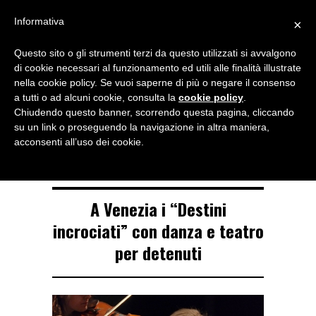
Menu
Informativa
×
Questo sito o gli strumenti terzi da questo utilizzati si avvalgono
NOTIZIE DI DANZA IN ITALIA E ALL’ESTERO, PER DANZATORI,
di cookie necessari al funzionamento ed utili alle finalità illustrate
INSEGNANTI E APPASSIONATI
nella cookie policy. Se vuoi saperne di più o negare il consenso
a tutti o ad alcuni cookie, consulta la
cookie policy
.
TAG ARCHIVE
Chiudendo questo banner, scorrendo questa pagina, cliccando
Destini incrociati
su un link o proseguendo la navigazione in altra maniera,
acconsenti all’uso dei cookie.
A Venezia i “Destini
incrociati” con danza e teatro
per detenuti