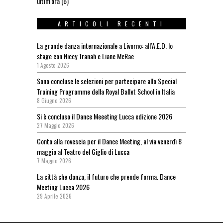
ultim'ora
(6)
ARTICOLI RECENTI
La grande danza internazionale a Livorno: all’A.E.D. lo
stage con Niccy Tranah e Liane McRae
1 Agosto 2026
Sono concluse le selezioni per partecipare allo Special
Training Programme della Royal Ballet School in Italia
8 Giugno 2026
Si è concluso il Dance Meeeting Lucca edizione 2026
27 Maggio 2026
Conto alla rovescia per il Dance Meeting, al via venerdì 8
maggio al Teatro del Giglio di Lucca
7 Maggio 2026
La città che danza, il futuro che prende forma. Dance
Meeting Lucca 2026
29 Aprile 2026