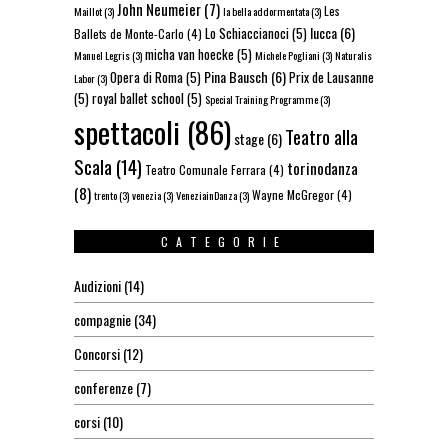
John Neumeier
(7)
Les
Maillot
(3)
la bella addormentata
(3)
lucca
(6)
Lo Schiaccianoci
(5)
Ballets de Monte-Carlo
(4)
micha van hoecke
(5)
Manuel Legris
(3)
Michele Pogliani
(3)
Naturalis
Pina Bausch
(6)
Opera di Roma
(5)
Prix de Lausanne
Labor
(3)
(5)
royal ballet school
(5)
Special Training Programme
(3)
spettacoli
(86)
Teatro alla
stage
(6)
Scala
(14)
torinodanza
Teatro Comunale Ferrara
(4)
(8)
Wayne McGregor
(4)
trento
(3)
venezia
(3)
VeneziainDanza
(3)
CATEGORIE
Audizioni
(14)
compagnie
(34)
Concorsi
(12)
conferenze
(7)
corsi
(10)