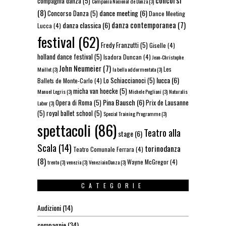
compagnia danza
(5)
Compañía Nacional de Danza
(3)
(8)
dance meeting
(6)
Concorso Danza
(5)
Dance Meeting
danza contemporanea
(7)
danza classica
(6)
Lucca
(4)
festival
(62)
Fredy Franzutti
(5)
Giselle
(4)
holland dance festival
(5)
Isadora Duncan
(4)
Jean-Christophe
John Neumeier
(7)
Les
Maillot
(3)
la bella addormentata
(3)
lucca
(6)
Lo Schiaccianoci
(5)
Ballets de Monte-Carlo
(4)
micha van hoecke
(5)
Manuel Legris
(3)
Michele Pogliani
(3)
Naturalis
Pina Bausch
(6)
Opera di Roma
(5)
Prix de Lausanne
Labor
(3)
(5)
royal ballet school
(5)
Special Training Programme
(3)
spettacoli
(86)
Teatro alla
stage
(6)
Scala
(14)
torinodanza
Teatro Comunale Ferrara
(4)
(8)
Wayne McGregor
(4)
trento
(3)
venezia
(3)
VeneziainDanza
(3)
CATEGORIE
Audizioni
(14)
compagnie
(34)