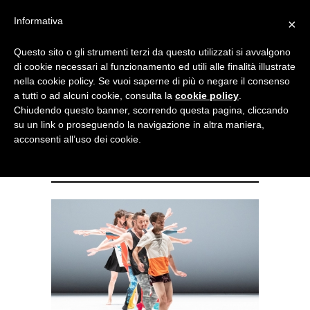
Menu
Informativa
×
Questo sito o gli strumenti terzi da questo utilizzati si avvalgono
NOTIZIE DI DANZA IN ITALIA E ALL’ESTERO, PER DANZATORI,
di cookie necessari al funzionamento ed utili alle finalità illustrate
INSEGNANTI E APPASSIONATI
nella cookie policy. Se vuoi saperne di più o negare il consenso
a tutti o ad alcuni cookie, consulta la
cookie policy
.
Meraviglie al Santarcangelo
Chiudendo questo banner, scorrendo questa pagina, cliccando
su un link o proseguendo la navigazione in altra maniera,
Festival tra fantascienza,
acconsenti all’uso dei cookie.
miti, e folklore