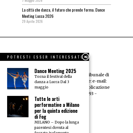
7 Maggio 2026
La città che danza, il futuro che prende forma. Dance
Meeting Lucca 2026
29 Aprile 2026
POTRESTI ESSER INTERESSATO A
Dance Meeting 2025
Dance News - Registrazione Tribunale di
Torna il festival della
Livorno n° 594/95 - Redazione: e-mail:
danza a Lucca Dal 3
redazione@dancenews.it
Pubblicazione
maggio
dell'A.E.D. P.IVA 01066520493 -
Tutte le arti
Trattamento dei dati
performative a Milano
per la quinta edizione
di Fog
MILANO – Dopo la lunga
parentesi dovuta al
forzato isolamento,