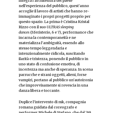
integra l’architettura del paese
nell’esperienza del pubblico, quest’anno
accoglie il lavoro di artisti che hanno re-
immaginato i propri progetti proprio per
questo spazio. La prima è Cristina Kristal
Rizzo con il suo
ULTRAS sleeping
dances
(Sferisterio, 6 e 7), performance che
incarna la contemporaneità e ne
materializza l’ambiguità, essendo allo
stesso tempo leggendaria e
intenzionalmente ridicola, suscitando
ilarità e tristezza, ponendo il pubblico in
uno stato di confusione emotiva, di
incertezza ma anche di speranza. In scena
parrucche e strani oggetti, alieni, forse
vampiri, portano al pubblico un’autoironia
che improvvisamente si rovescia in una
danza libera e toccante.
Duplice l’intervento di mk, compagnia
romana guidata dal coreografo e
performer Michele di Stefano, che dal ‘99