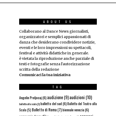
ABOUT US
Collaborano al Dance News giornalisti,
organizzatori e semplici appassionati di
danza che desiderano condividere notizie,
eventi e le loro impressioni su spettacoli,
festival e attività didattiche in generale.
è vietata la riproduzione anche parziale di
testi e fotografie senza l'autorizzazione
scritta della redazione
Comunicaci la tua iniziativa
TAG
audizioni
(10)
audizione
(9)
Angelin Preljocaj
(6)
balletto del sud
(6)
Balletto del Teatro alla
balletto alla scala
(3)
Balletto di Roma
(7)
biennale venezia
(6)
Scala
(5)
concorsi