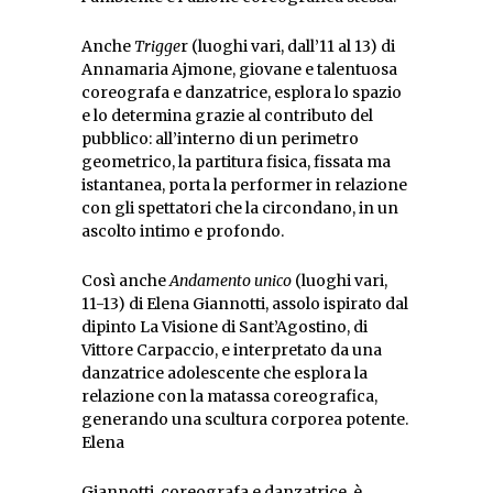
Anche
Trigge
r (luoghi vari, dall’11 al 13) di
Annamaria Ajmone, giovane e talentuosa
coreografa e danzatrice, esplora lo spazio
e lo determina grazie al contributo del
pubblico: all’interno di un perimetro
geometrico, la partitura fisica, fissata ma
istantanea, porta la performer in relazione
con gli spettatori che la circondano, in un
ascolto intimo e profondo.
Così anche
Andamento unico
(luoghi vari,
11-13) di Elena Giannotti, assolo ispirato dal
dipinto La Visione di Sant’Agostino, di
Vittore Carpaccio, e interpretato da una
danzatrice adolescente che esplora la
relazione con la matassa coreografica,
generando una scultura corporea potente.
Elena
Giannotti, coreografa e danzatrice, è