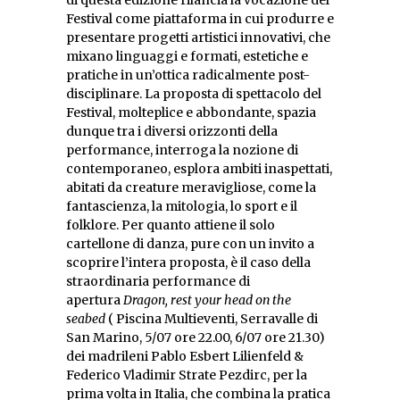
di questa edizione rilancia la vocazione del
Festival come piattaforma in cui produrre e
presentare progetti artistici innovativi, che
mixano linguaggi e formati, estetiche e
pratiche in un’ottica radicalmente post-
disciplinare. La proposta di spettacolo del
Festival, molteplice e abbondante, spazia
dunque tra i diversi orizzonti della
performance, interroga la nozione di
contemporaneo, esplora ambiti inaspettati,
abitati da creature meravigliose, come la
fantascienza, la mitologia, lo sport e il
folklore. Per quanto attiene il solo
cartellone di danza, pure con un invito a
scoprire l’intera proposta, è il caso della
straordinaria performance di
apertura
Dragon, rest your head on the
seabed
( Piscina Multieventi, Serravalle di
San Marino, 5/07 ore 22.00, 6/07 ore 21.30)
dei madrileni Pablo Esbert Lilienfeld &
Federico Vladimir Strate Pezdirc, per la
prima volta in Italia, che combina la pratica