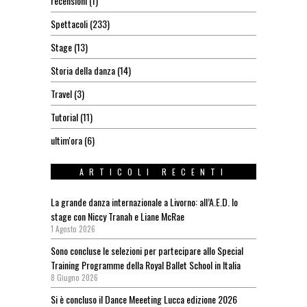
recensioni
(1)
Spettacoli
(233)
Stage
(13)
Storia della danza
(14)
Travel
(3)
Tutorial
(11)
ultim'ora
(6)
ARTICOLI RECENTI
La grande danza internazionale a Livorno: all’A.E.D. lo
stage con Niccy Tranah e Liane McRae
1 Agosto 2026
Sono concluse le selezioni per partecipare allo Special
Training Programme della Royal Ballet School in Italia
8 Giugno 2026
Si è concluso il Dance Meeeting Lucca edizione 2026