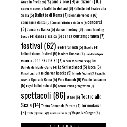
audizioni
(10)
audizione
(9)
Angelin Preljocaj
(6)
balletto del sud
(6)
Balletto del Teatro alla
balletto alla scala
(3)
Balletto di Roma
(7)
biennale venezia
(6)
Scala
(5)
concorsi
compagnia danza
(5)
Compañía Nacional de Danza
(3)
(8)
dance meeting
(6)
Concorso Danza
(5)
Dance Meeting
danza contemporanea
(7)
danza classica
(6)
Lucca
(4)
festival
(62)
Fredy Franzutti
(5)
Giselle
(4)
holland dance festival
(5)
Isadora Duncan
(4)
Jean-Christophe
John Neumeier
(7)
Les
Maillot
(3)
la bella addormentata
(3)
lucca
(6)
Lo Schiaccianoci
(5)
Ballets de Monte-Carlo
(4)
micha van hoecke
(5)
Manuel Legris
(3)
Michele Pogliani
(3)
Naturalis
Pina Bausch
(6)
Opera di Roma
(5)
Prix de Lausanne
Labor
(3)
(5)
royal ballet school
(5)
Special Training Programme
(3)
spettacoli
(86)
Teatro alla
stage
(6)
Scala
(14)
torinodanza
Teatro Comunale Ferrara
(4)
(8)
Wayne McGregor
(4)
trento
(3)
venezia
(3)
VeneziainDanza
(3)
CATEGORIE