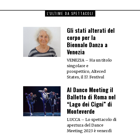
L'ULTIME DA SPETTACOLI
Gli stati alterati del
corpo per la
Biennale Danza a
Venezia
VENEZIA – Ha un titolo
singolare e
prospettico, Altered
States, il 17. Festival
Al Dance Meeting il
Balletto di Roma nel
“Lago dei Cigni” di
Monteverde
LUCCA – Lo spettacolo di
apertura del Dance
Meeting 2023 è venerdì