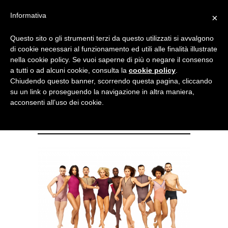
Menu
Informativa
×
Questo sito o gli strumenti terzi da questo utilizzati si avvalgono
NOTIZIE DI DANZA IN ITALIA E ALL’ESTERO, PER DANZATORI,
di cookie necessari al funzionamento ed utili alle finalità illustrate
INSEGNANTI E APPASSIONATI
nella cookie policy. Se vuoi saperne di più o negare il consenso
a tutti o ad alcuni cookie, consulta la
cookie policy
.
Da Nord a Sud il tour in 18
Chiudendo questo banner, scorrendo questa pagina, cliccando
su un link o proseguendo la navigazione in altra maniera,
teatri della Parsons Dance
acconsenti all’uso dei cookie.
Company