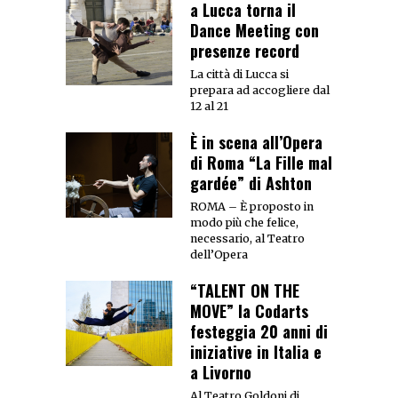
a Lucca torna il
Dance Meeting con
presenze record
La città di Lucca si
prepara ad accogliere dal
12 al 21
È in scena all’Opera
di Roma “La Fille mal
gardée” di Ashton
ROMA – È proposto in
modo più che felice,
necessario, al Teatro
dell’Opera
“TALENT ON THE
MOVE” la Codarts
festeggia 20 anni di
iniziative in Italia e
a Livorno
Al Teatro Goldoni di