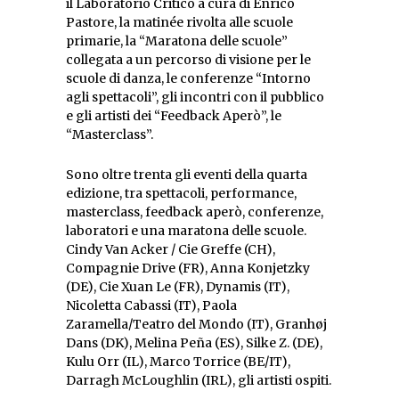
il Laboratorio Critico a cura di Enrico
Pastore, la matinée rivolta alle scuole
primarie, la “Maratona delle scuole”
collegata a un percorso di visione per le
scuole di danza, le conferenze “Intorno
agli spettacoli”, gli incontri con il pubblico
e gli artisti dei “Feedback Aperò”, le
“Masterclass”.
Sono oltre trenta gli eventi della quarta
edizione, tra spettacoli, performance,
masterclass, feedback aperò, conferenze,
laboratori e una maratona delle scuole.
Cindy Van Acker / Cie Greffe (CH),
Compagnie Drive (FR), Anna Konjetzky
(DE), Cie Xuan Le (FR), Dynamis (IT),
Nicoletta Cabassi (IT), Paola
Zaramella/Teatro del Mondo (IT), Granhøj
Dans (DK), Melina Peña (ES), Silke Z. (DE),
Kulu Orr (IL), Marco Torrice (BE/IT),
Darragh McLoughlin (IRL), gli artisti ospiti.