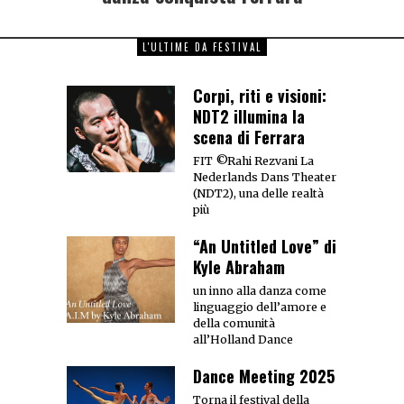
L'ULTIME DA FESTIVAL
Corpi, riti e visioni:
NDT2 illumina la
scena di Ferrara
FIT ©Rahi Rezvani La
Nederlands Dans Theater
(NDT2), una delle realtà
più
“An Untitled Love” di
Kyle Abraham
un inno alla danza come
linguaggio dell’amore e
della comunità
all’Holland Dance
Dance Meeting 2025
Torna il festival della