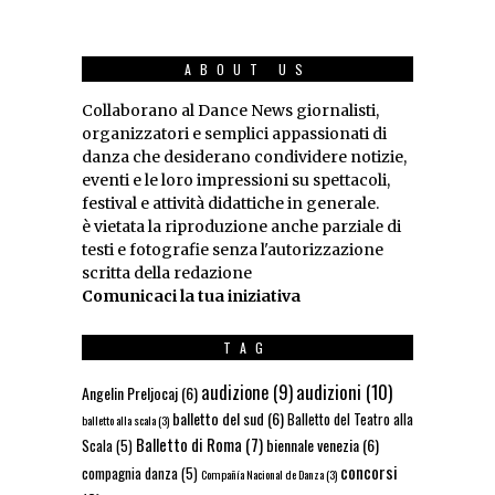
ABOUT US
Collaborano al Dance News giornalisti,
organizzatori e semplici appassionati di
danza che desiderano condividere notizie,
eventi e le loro impressioni su spettacoli,
festival e attività didattiche in generale.
è vietata la riproduzione anche parziale di
testi e fotografie senza l'autorizzazione
scritta della redazione
Comunicaci la tua iniziativa
TAG
audizioni
(10)
audizione
(9)
Angelin Preljocaj
(6)
balletto del sud
(6)
Balletto del Teatro alla
balletto alla scala
(3)
Balletto di Roma
(7)
biennale venezia
(6)
Scala
(5)
concorsi
compagnia danza
(5)
Compañía Nacional de Danza
(3)