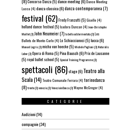
(8)
dance meeting
(6)
Concorso Danza
(5)
Dance Meeting
danza contemporanea
(7)
danza classica
(6)
Lucca
(4)
festival
(62)
Fredy Franzutti
(5)
Giselle
(4)
holland dance festival
(5)
Isadora Duncan
(4)
Jean-Christophe
John Neumeier
(7)
Les
Maillot
(3)
la bella addormentata
(3)
lucca
(6)
Lo Schiaccianoci
(5)
Ballets de Monte-Carlo
(4)
micha van hoecke
(5)
Manuel Legris
(3)
Michele Pogliani
(3)
Naturalis
Pina Bausch
(6)
Opera di Roma
(5)
Prix de Lausanne
Labor
(3)
(5)
royal ballet school
(5)
Special Training Programme
(3)
spettacoli
(86)
Teatro alla
stage
(6)
Scala
(14)
torinodanza
Teatro Comunale Ferrara
(4)
(8)
Wayne McGregor
(4)
trento
(3)
venezia
(3)
VeneziainDanza
(3)
CATEGORIE
Audizioni
(14)
compagnie
(34)