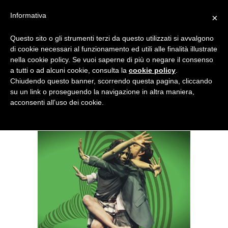
Menu
Informativa
×
Questo sito o gli strumenti terzi da questo utilizzati si avvalgono
NOTIZIE DI DANZA IN ITALIA E ALL’ESTERO, PER DANZATORI,
di cookie necessari al funzionamento ed utili alle finalità illustrate
INSEGNANTI E APPASSIONATI
nella cookie policy. Se vuoi saperne di più o negare il consenso
a tutti o ad alcuni cookie, consulta la
cookie policy
.
Per il T*DANSE di Aosta festa
Chiudendo questo banner, scorrendo questa pagina, cliccando
su un link o proseguendo la navigazione in altra maniera,
di linguaggi e tecnologie
acconsenti all’uso dei cookie.