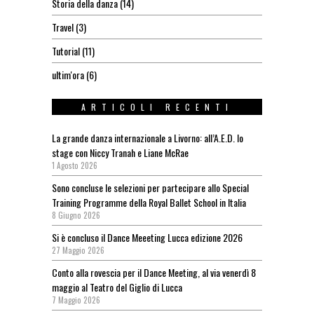
Storia della danza
(14)
Travel
(3)
Tutorial
(11)
ultim'ora
(6)
ARTICOLI RECENTI
La grande danza internazionale a Livorno: all’A.E.D. lo
stage con Niccy Tranah e Liane McRae
1 Agosto 2026
Sono concluse le selezioni per partecipare allo Special
Training Programme della Royal Ballet School in Italia
8 Giugno 2026
Si è concluso il Dance Meeeting Lucca edizione 2026
27 Maggio 2026
Conto alla rovescia per il Dance Meeting, al via venerdì 8
maggio al Teatro del Giglio di Lucca
7 Maggio 2026