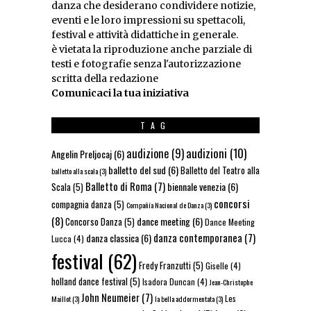
danza che desiderano condividere notizie,
eventi e le loro impressioni su spettacoli,
festival e attività didattiche in generale.
è vietata la riproduzione anche parziale di
testi e fotografie senza l'autorizzazione
scritta della redazione
Comunicaci la tua iniziativa
TAG
audizioni
(10)
audizione
(9)
Angelin Preljocaj
(6)
balletto del sud
(6)
Balletto del Teatro alla
balletto alla scala
(3)
Balletto di Roma
(7)
biennale venezia
(6)
Scala
(5)
concorsi
compagnia danza
(5)
Compañía Nacional de Danza
(3)
(8)
dance meeting
(6)
Concorso Danza
(5)
Dance Meeting
danza contemporanea
(7)
danza classica
(6)
Lucca
(4)
festival
(62)
Fredy Franzutti
(5)
Giselle
(4)
holland dance festival
(5)
Isadora Duncan
(4)
Jean-Christophe
John Neumeier
(7)
Les
Maillot
(3)
la bella addormentata
(3)