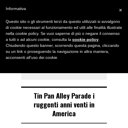
Menu
Informativa
×
Questo sito o gli strumenti terzi da questo utilizzati si avvalgono
NOTIZIE DI DANZA IN ITALIA E ALL’ESTERO, PER DANZATORI,
di cookie necessari al funzionamento ed utili alle finalità illustrate
INSEGNANTI E APPASSIONATI
nella cookie policy. Se vuoi saperne di più o negare il consenso
a tutti o ad alcuni cookie, consulta la
cookie policy
.
TAG ARCHIVE
Chiudendo questo banner, scorrendo questa pagina, cliccando
Tin Pan Alley
su un link o proseguendo la navigazione in altra maniera,
acconsenti all’uso dei cookie.
Parade
Tin Pan Alley Parade i
ruggenti anni venti in
America