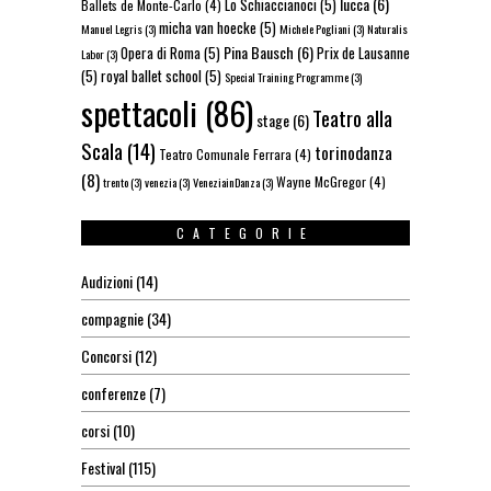
lucca
(6)
Lo Schiaccianoci
(5)
Ballets de Monte-Carlo
(4)
micha van hoecke
(5)
Manuel Legris
(3)
Michele Pogliani
(3)
Naturalis
Pina Bausch
(6)
Opera di Roma
(5)
Prix de Lausanne
Labor
(3)
(5)
royal ballet school
(5)
Special Training Programme
(3)
spettacoli
(86)
Teatro alla
stage
(6)
Scala
(14)
torinodanza
Teatro Comunale Ferrara
(4)
(8)
Wayne McGregor
(4)
trento
(3)
venezia
(3)
VeneziainDanza
(3)
CATEGORIE
Audizioni
(14)
compagnie
(34)
Concorsi
(12)
conferenze
(7)
corsi
(10)
Festival
(115)