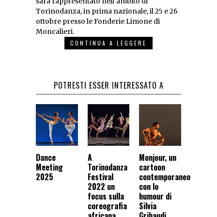
sarà rappresentato nell’ambito di
Torinodanza, in prima nazionale, il 25 e 26
ottobre presso le Fonderie Limone di
Moncalieri.
CONTINUA A LEGGERE
POTRESTI ESSER INTERESSATO A
Dance
A
Monjour, un
Meeting
Torinodanza
cartoon
2025
Festival
contemporaneo
2022 un
con lo
focus sulla
humour di
coreografia
Silvia
africana
Gribaudi