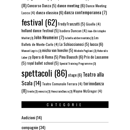
(8)
dance meeting
(6)
Concorso Danza
(5)
Dance Meeting
danza contemporanea
(7)
danza classica
(6)
Lucca
(4)
festival
(62)
Fredy Franzutti
(5)
Giselle
(4)
holland dance festival
(5)
Isadora Duncan
(4)
Jean-Christophe
John Neumeier
(7)
Les
Maillot
(3)
la bella addormentata
(3)
lucca
(6)
Lo Schiaccianoci
(5)
Ballets de Monte-Carlo
(4)
micha van hoecke
(5)
Manuel Legris
(3)
Michele Pogliani
(3)
Naturalis
Pina Bausch
(6)
Opera di Roma
(5)
Prix de Lausanne
Labor
(3)
(5)
royal ballet school
(5)
Special Training Programme
(3)
spettacoli
(86)
Teatro alla
stage
(6)
Scala
(14)
torinodanza
Teatro Comunale Ferrara
(4)
(8)
Wayne McGregor
(4)
trento
(3)
venezia
(3)
VeneziainDanza
(3)
CATEGORIE
Audizioni
(14)
compagnie
(34)