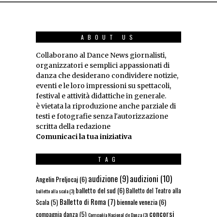
ABOUT US
Collaborano al Dance News giornalisti,
organizzatori e semplici appassionati di
danza che desiderano condividere notizie,
eventi e le loro impressioni su spettacoli,
festival e attività didattiche in generale.
è vietata la riproduzione anche parziale di
testi e fotografie senza l'autorizzazione
scritta della redazione
Comunicaci la tua iniziativa
TAG
audizioni
(10)
audizione
(9)
Angelin Preljocaj
(6)
balletto del sud
(6)
Balletto del Teatro alla
balletto alla scala
(3)
Balletto di Roma
(7)
biennale venezia
(6)
Scala
(5)
concorsi
compagnia danza
(5)
Compañía Nacional de Danza
(3)