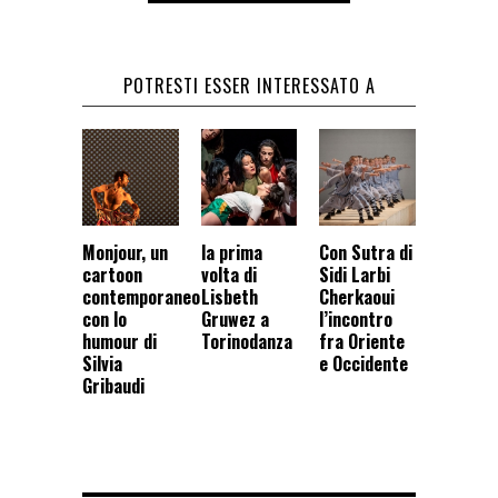
POTRESTI ESSER INTERESSATO A
Monjour, un
la prima
Con Sutra di
cartoon
volta di
Sidi Larbi
contemporaneo
Lisbeth
Cherkaoui
con lo
Gruwez a
l’incontro
humour di
Torinodanza
fra Oriente
Silvia
e Occidente
Gribaudi