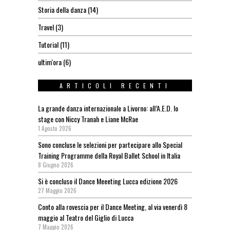
Storia della danza
(14)
Travel
(3)
Tutorial
(11)
ultim'ora
(6)
ARTICOLI RECENTI
La grande danza internazionale a Livorno: all’A.E.D. lo
stage con Niccy Tranah e Liane McRae
1 Agosto 2026
Sono concluse le selezioni per partecipare allo Special
Training Programme della Royal Ballet School in Italia
8 Giugno 2026
Si è concluso il Dance Meeeting Lucca edizione 2026
27 Maggio 2026
Conto alla rovescia per il Dance Meeting, al via venerdì 8
maggio al Teatro del Giglio di Lucca
7 Maggio 2026