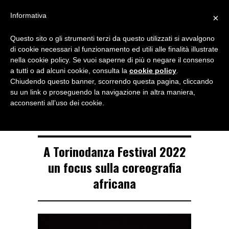
Menu
Informativa
×
Questo sito o gli strumenti terzi da questo utilizzati si avvalgono
NOTIZIE DI DANZA IN ITALIA E ALL’ESTERO, PER DANZATORI,
di cookie necessari al funzionamento ed utili alle finalità illustrate
INSEGNANTI E APPASSIONATI
nella cookie policy. Se vuoi saperne di più o negare il consenso
a tutti o ad alcuni cookie, consulta la
cookie policy
.
TAG ARCHIVE
Chiudendo questo banner, scorrendo questa pagina, cliccando
Salia Sanou
su un link o proseguendo la navigazione in altra maniera,
acconsenti all’uso dei cookie.
A Torinodanza Festival 2022
un focus sulla coreografia
africana