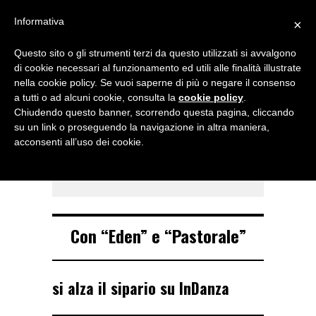
Menu
Informativa
×
Questo sito o gli strumenti terzi da questo utilizzati si avvalgono
NOTIZIE DI DANZA IN ITALIA E ALL’ESTERO, PER DANZATORI,
di cookie necessari al funzionamento ed utili alle finalità illustrate
INSEGNANTI E APPASSIONATI
nella cookie policy. Se vuoi saperne di più o negare il consenso
a tutti o ad alcuni cookie, consulta la
cookie policy
.
TAG ARCHIVE
Chiudendo questo banner, scorrendo questa pagina, cliccando
MM Contemporary
su un link o proseguendo la navigazione in altra maniera,
acconsenti all’uso dei cookie.
Dance Company
Con “Eden” e “Pastorale”
si alza il sipario su InDanza