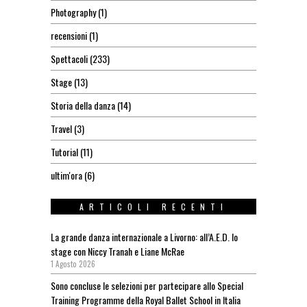
Photography
(1)
recensioni
(1)
Spettacoli
(233)
Stage
(13)
Storia della danza
(14)
Travel
(3)
Tutorial
(11)
ultim'ora
(6)
ARTICOLI RECENTI
La grande danza internazionale a Livorno: all’A.E.D. lo
stage con Niccy Tranah e Liane McRae
1 Agosto 2026
Sono concluse le selezioni per partecipare allo Special
Training Programme della Royal Ballet School in Italia