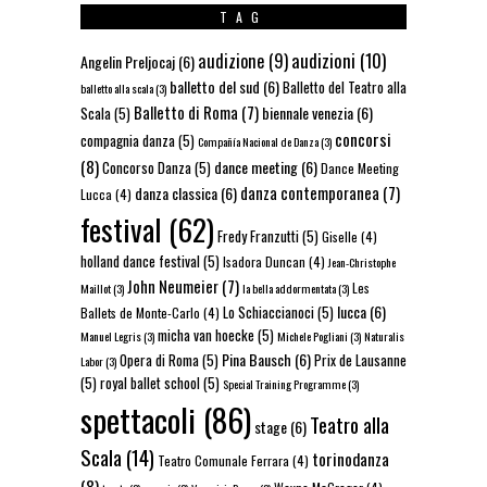
TAG
audizioni
(10)
audizione
(9)
Angelin Preljocaj
(6)
balletto del sud
(6)
Balletto del Teatro alla
balletto alla scala
(3)
Balletto di Roma
(7)
biennale venezia
(6)
Scala
(5)
concorsi
compagnia danza
(5)
Compañía Nacional de Danza
(3)
(8)
dance meeting
(6)
Concorso Danza
(5)
Dance Meeting
danza contemporanea
(7)
danza classica
(6)
Lucca
(4)
festival
(62)
Fredy Franzutti
(5)
Giselle
(4)
holland dance festival
(5)
Isadora Duncan
(4)
Jean-Christophe
John Neumeier
(7)
Les
Maillot
(3)
la bella addormentata
(3)
lucca
(6)
Lo Schiaccianoci
(5)
Ballets de Monte-Carlo
(4)
micha van hoecke
(5)
Manuel Legris
(3)
Michele Pogliani
(3)
Naturalis
Pina Bausch
(6)
Opera di Roma
(5)
Prix de Lausanne
Labor
(3)
(5)
royal ballet school
(5)
Special Training Programme
(3)
spettacoli
(86)
Teatro alla
stage
(6)
Scala
(14)
torinodanza
Teatro Comunale Ferrara
(4)
(8)