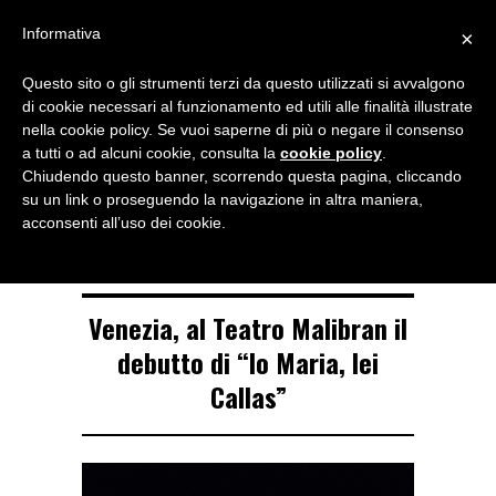
Menu
Informativa
×
Questo sito o gli strumenti terzi da questo utilizzati si avvalgono
NOTIZIE DI DANZA IN ITALIA E ALL’ESTERO, PER DANZATORI,
di cookie necessari al funzionamento ed utili alle finalità illustrate
INSEGNANTI E APPASSIONATI
nella cookie policy. Se vuoi saperne di più o negare il consenso
a tutti o ad alcuni cookie, consulta la
cookie policy
.
TAG ARCHIVE
Chiudendo questo banner, scorrendo questa pagina, cliccando
lei Callas
su un link o proseguendo la navigazione in altra maniera,
acconsenti all’uso dei cookie.
Venezia, al Teatro Malibran il
debutto di “Io Maria, lei
Callas”