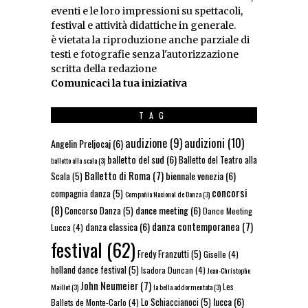
eventi e le loro impressioni su spettacoli,
festival e attività didattiche in generale.
è vietata la riproduzione anche parziale di
testi e fotografie senza l'autorizzazione
scritta della redazione
Comunicaci la tua iniziativa
TAG
audizioni
(10)
audizione
(9)
Angelin Preljocaj
(6)
balletto del sud
(6)
Balletto del Teatro alla
balletto alla scala
(3)
Balletto di Roma
(7)
biennale venezia
(6)
Scala
(5)
concorsi
compagnia danza
(5)
Compañía Nacional de Danza
(3)
(8)
dance meeting
(6)
Concorso Danza
(5)
Dance Meeting
danza contemporanea
(7)
danza classica
(6)
Lucca
(4)
festival
(62)
Fredy Franzutti
(5)
Giselle
(4)
holland dance festival
(5)
Isadora Duncan
(4)
Jean-Christophe
John Neumeier
(7)
Les
Maillot
(3)
la bella addormentata
(3)
lucca
(6)
Lo Schiaccianoci
(5)
Ballets de Monte-Carlo
(4)