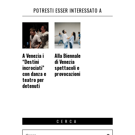
POTRESTI ESSER INTERESSATO A
A Venezia i
Alla Biennale
“Destini
di Venezia
incrociati”
spettacoli e
con danza e
provocazioni
teatro per
detenuti
CERCA