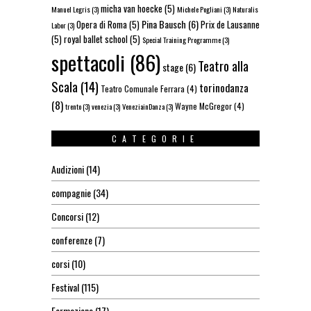
micha van hoecke
(5)
Manuel Legris
(3)
Michele Pogliani
(3)
Naturalis
Pina Bausch
(6)
Opera di Roma
(5)
Prix de Lausanne
Labor
(3)
(5)
royal ballet school
(5)
Special Training Programme
(3)
spettacoli
(86)
Teatro alla
stage
(6)
Scala
(14)
torinodanza
Teatro Comunale Ferrara
(4)
(8)
Wayne McGregor
(4)
trento
(3)
venezia
(3)
VeneziainDanza
(3)
CATEGORIE
Audizioni
(14)
compagnie
(34)
Concorsi
(12)
conferenze
(7)
corsi
(10)
Festival
(115)
Formazione
(17)